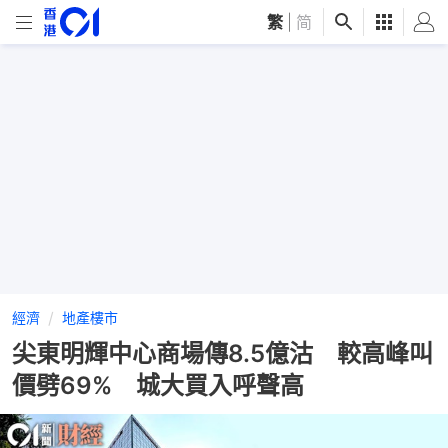
繁
|
简
經濟
地產樓市
尖東明輝中心商場傳8.5億沽 較高峰叫
價劈69% 城大買入呼聲高