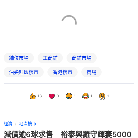
舖位市場
工商舖
商舖市場
油尖旺區樓市
香港樓市
商場
13
0
1
1
1
經濟
地產樓市
減價逾6球求售 裕泰興羅守輝妻5000