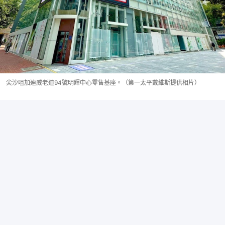
尖沙咀加連威老道94號明輝中心零售基座。（第一太平戴維斯提供相片）