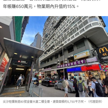
年帳賺650萬元，物業期內升值約15%。
尖沙咀彌敦道80號金鑾大廈二樓全層，建築面積約5,750平方呎。（代理提供）