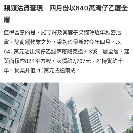
頻頻沽貨套現 四月份以640萬灣仔乙廈全
層
值得留意的是，羅守輝及其妻子梁婉玲近年頻密沽
貨。除商舖物業之外，梁婉玲最新於今年四月，以
640萬元沽出灣仔乙級商廈駱克道313號中層全層，建
築面積約824平方呎，呎價約7,767元。她持貨約十
年，物業升值110萬元或逾兩成。