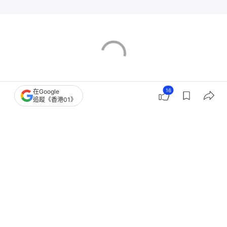
16
在Google
追蹤《香港01》
香港樓市
油尖旺區樓市
零售市道
零售業
餐飲業
租務市場
舖位市場