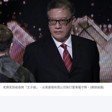
老牌家族裕泰興「太子爺」、尖東廣場有限公司執行董事羅守輝。(陳順禎攝)