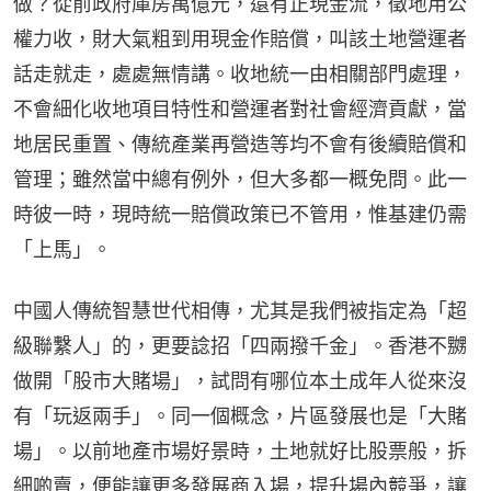
做？從前政府庫房萬億元，還有正現金流，徵地用公
權力收，財大氣粗到用現金作賠償，叫該土地營運者
話走就走，處處無情講。收地統一由相關部門處理，
不會細化收地項目特性和營運者對社會經濟貢獻，當
地居民重置、傳統產業再營造等均不會有後續賠償和
管理；雖然當中總有例外，但大多都一概免問。此一
時彼一時，現時統一賠償政策已不管用，惟基建仍需
「上馬」。
中國人傳統智慧世代相傳，尤其是我們被指定為「超
級聯繫人」的，更要諗招「四兩撥千金」。香港不嬲
做開「股市大賭場」，試問有哪位本土成年人從來沒
有「玩返兩手」。同一個概念，片區發展也是「大賭
場」。以前地產市場好景時，土地就好比股票般，拆
細啲賣，便能讓更多發展商入場，提升場內競爭，讓