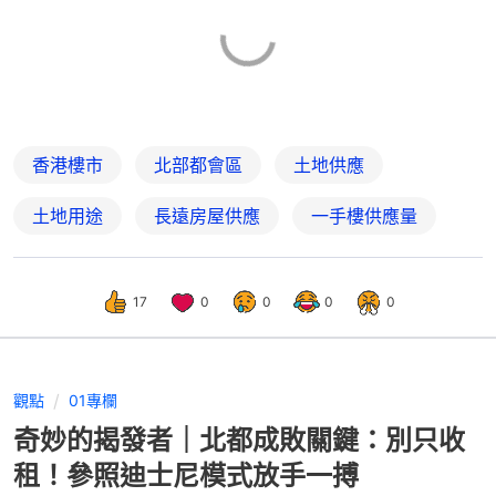
香港樓市
北部都會區
土地供應
土地用途
長遠房屋供應
一手樓供應量
17
0
0
0
0
觀點
01專欄
奇妙的揭發者｜北都成敗關鍵：別只收
租！參照迪士尼模式放手一搏