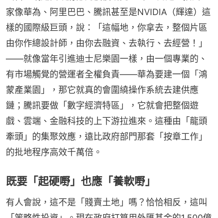
家像華為、阿里巴巴、騰訊甚至是NVIDIA（輝達）這
樣的國際級巨頭，說：「這幅地，你拿去，整個片區
由你作總設計師，由你去融資、去執行、去經營！」
——就像當年引進迪士尼樂園一樣，由一個專業的、
有市場觸覺的營運者全權負責——華為要建一個「鴻
蒙產業園」，那它就真的會圍繞操作系統去建供應
鏈；騰訊要做「數字經濟特區」，它就會把整個遊
戲、雲端、金融科技的上下游拉進來。這種由「龍頭
牽頭」的集聚效應，遠比政府部門那套「按章工作」
的批地程序高效千萬倍。
既要「起硬嘢」也應「養軟嘢」
有人會說，這不是「賤賣土地」嗎？恰恰相反，這叫
「策略性投資」。現在政府打算用外匯基金的1,500億