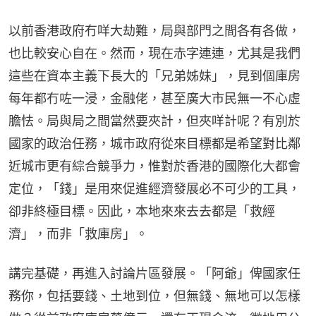
以前香港政府冇咩大劫難，局與部門之間各有各做，
也比較安心自在。然而，現在赤字連連，尤其是我們
這些在資本主義下長大的「兄弟姊妹」，見到個庫房
每年都冇咗一浸，金融佬，甚至廣大市民無一不心虛
膽怯。局與局之間當然要夾計，但夾咩計呢？有別於
國家的政治任務，城市政府從來目標都是希望對比鄰
近城市更有綜合競爭力，惟對於香港的國際化大都會
定位，「錢」是用來促進經濟發展必不可少的工具，
卻非終極目標。因此，本地來來去去都是「救經
濟」，而非「救庫房」。
講完基礎，再進入討論片區發展。「阿爺」俾國家任
務你，包括要錢、土地到位，但無錢、無地可以怎樣