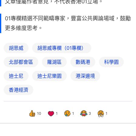
文章僅屬作者意見，不代表香港01立場。
01專欄精選不同範疇專家，豐富公共輿論場域，鼓勵
更多維度思考。
胡恩威
胡恩威專欄（01專欄）
北部都會區
羅湖區
數碼港
科學園
迪士尼
迪士尼樂園
港深邊境
香港經濟
10
1
1
3
1