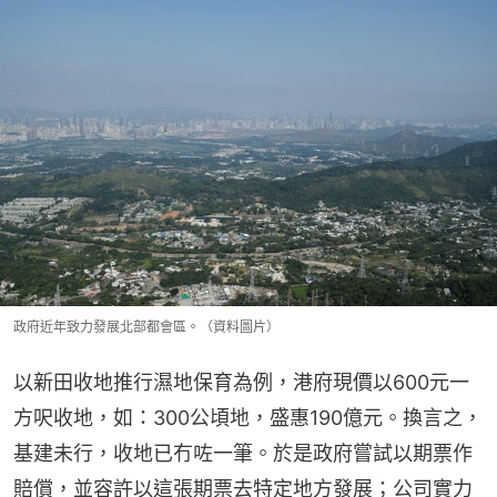
政府近年致力發展北部都會區。（資料圖片）
以新田收地推行濕地保育為例，港府現價以600元一
方呎收地，如：300公頃地，盛惠190億元。換言之，
基建未行，收地已冇咗一筆。於是政府嘗試以期票作
賠償，並容許以這張期票去特定地方發展；公司實力