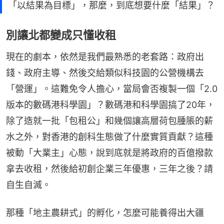
「以結果為目標」，那麼，到底想要什麼「結果」？
別讓北都變成只懂收租
現在的劇本，依然是我們最熟悉的老套路：政府出
錢、政府主導、然後交給類似科技園的公營機構去
「營運」。這難免令人擔心，當局會否複製一個「2.0
版本的數碼港科學園」？數碼港和科學園搞了20年，
除了造就一批「包租公」和幾個讓高層荷包腫脹的薪
水之外，對香港的創科生態做了什麼實質貢獻？這種
被動「大業主」心態，說到底就是將政府的百億撥款
拿去收租，然後給初創企業三年優惠，三年之後？請
自生自滅。
那種「地主農耕式」的孵化，怎麼可能養得出大疆