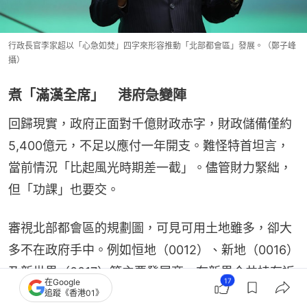
行政長官李家超以「心急如焚」四字來形容推動「北部都會區」發展。（鄭子峰
攝）
煮「滿漢全席」 港府急變陣
回歸現實，政府正面對千億財政赤字，財政儲備僅約
5,400億元，不足以應付一年開支。難怪特首坦言，
當前情況「比起風光時期差一截」。儘管財力緊絀，
但「功課」也要交。
審視北部都會區的規劃圖，可見可用土地雖多，卻大
多不在政府手中。例如恒地（0012）、新地（0016）
及新世界（0017）等主要發展商，在新界合共持有近
17
在Google
億平方呎農地。況且將「生地」轉化為「熟地」，必
追蹤《香港01》