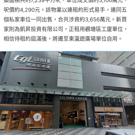
築面積共約7,239平方呎，單位成交價約3,106萬元，
呎價約4,290元。該物業以連租約形式易手，連同五
個私家車位一同出售，合共涉資約3,656萬元。新買
家則為凱昇投資有限公司，正租用觀塘區工廈單位，
相信待租約屆滿後，將遷至東瀛遊廣場單位自用。