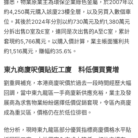
據悉，物業原業主為環保企業綠色金屬，於2007年以
約4,250萬元購入該廈23樓全層，以及另買入數個車
位。其後於2024年分別以約730萬元及約1,380萬元
分拆出售D室及E室，連同是次出售的A至C室，累計
套現約5,766萬元。以購入價計算，業主帳面獲利共
約1,516萬元，賺幅約35.6%。
東九商廈呎價貼近工廈 料低價買賣增
劉重興補充，本港商廈呎價於過去一段時間經歷大幅
回調，當中東九龍區一手商廈新供應充裕，業主及發
展商為求售物業紛紛選擇低價促銷套現，令區內商廈
成為重災區，價格仍在於低位徘徊。
他分析，現時東九龍區部分優質指標商廈價格水平貼