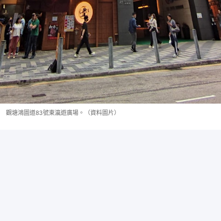
觀塘鴻圖道83號東瀛遊廣場。（資料圖片）