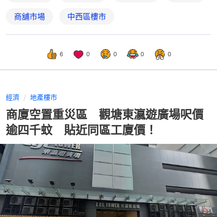
商舖市場
中西區樓市
6
0
0
0
0
經濟
地產樓市
商廈空置重災區 觀塘東瀛遊廣場呎價
逾四千蚊 貼近同區工廈價！