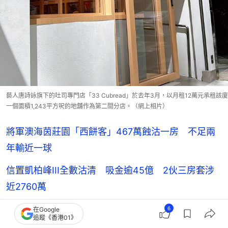
藝人唐詩詠旗下的吐司專門店「33 Cubread」於去年3月，以月租12萬元承租該廈
一個面積1,243平方呎的地舖作為第二間分店。（網上相片）
將軍澳海茵莊園「西餅客」467萬蝕沽一房 不足兩
年輸近一球
信置凱柏峰III全數沽清 吸金逾45億 2伙三房套涉
近2760萬
林溢欣入股智慧出行初創「黃蜂集團」 1170萬購新
6
在Google
追蹤《香港01》
蒲崗東傲8車位