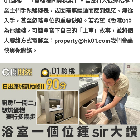
01驗樓 ︰「買樓唔同買棵菜」。若沒有人從旁指導，
業主們手執驗樓表，或因毫無經驗而感到迷茫、無從
入手，甚至忽略單位的重要缺陷。若希望《香港01》
為你驗樓，可簡單寫下自己的「上車」故事，並將個
人聯絡方式電郵至：property@hk01.com我們會盡
快與你聯絡。