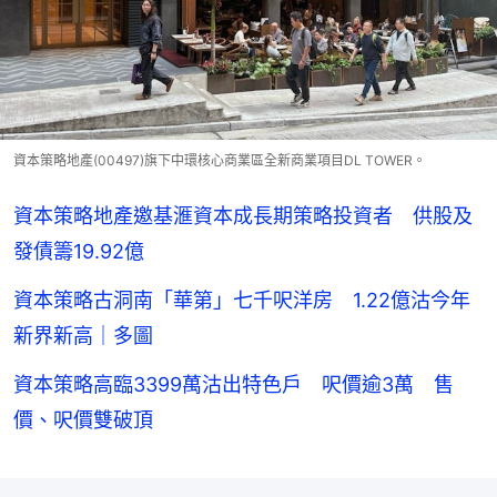
資本策略地產(00497)旗下中環核心商業區全新商業項目DL TOWER。
資本策略地產邀基滙資本成長期策略投資者 供股及
發債籌19.92億
資本策略古洞南「華第」七千呎洋房 1.22億沽今年
新界新高｜多圖
資本策略高臨3399萬沽出特色戶 呎價逾3萬 售
價、呎價雙破頂