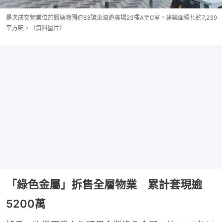
是次成交物業位於觀塘鴻圖道83號東瀛遊廣場23樓A至C室，建築面積共約7,239
平方呎。（資料圖片）
「綠色金屬」拆售全層物業 累計套現逾
5200萬