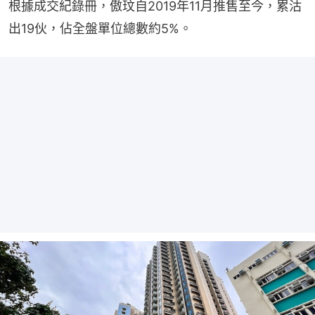
根據成交紀錄冊，傲玟自2019年11月推售至今，累沽
出19伙，佔全盤單位總數約5%。