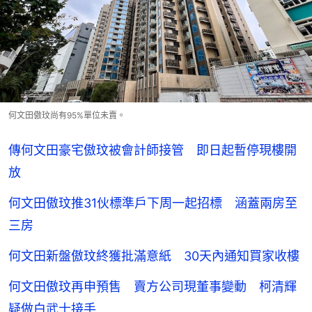
何文田傲玟尚有95%單位未賣。
傳何文田豪宅傲玟被會計師接管 即日起暫停現樓開
放
何文田傲玟推31伙標準戶下周一起招標 涵蓋兩房至
三房
何文田新盤傲玟終獲批滿意紙 30天內通知買家收樓
何文田傲玟再申預售 賣方公司現董事變動 柯清輝
疑做白武士接手