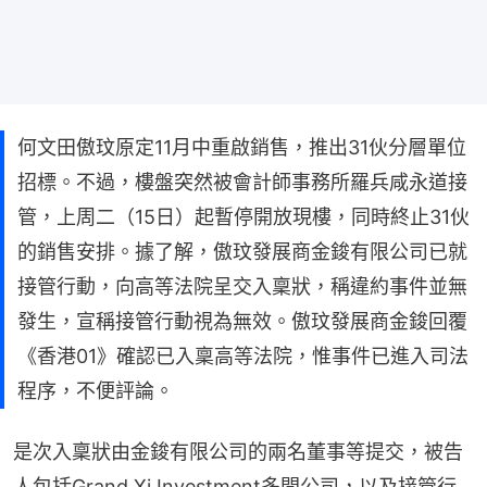
何文田傲玟原定11月中重啟銷售，推出31伙分層單位
招標。不過，樓盤突然被會計師事務所羅兵咸永道接
管，上周二（15日）起暫停開放現樓，同時終止31伙
的銷售安排。據了解，傲玟發展商金鋑有限公司已就
接管行動，向高等法院呈交入稟狀，稱違約事件並無
發生，宣稱接管行動視為無效。傲玟發展商金鋑回覆
《香港01》確認已入稟高等法院，惟事件已進入司法
程序，不便評論。
是次入稟狀由金鋑有限公司的兩名董事等提交，被告
人包括Grand Xi Investment多間公司，以及接管行