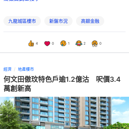
九龍城區樓市
新盤市況
高銀金融
4
0
1
2
0
經濟
地產樓市
何文田傲玟特色戶逾1.2億沽 呎價3.4
萬創新高