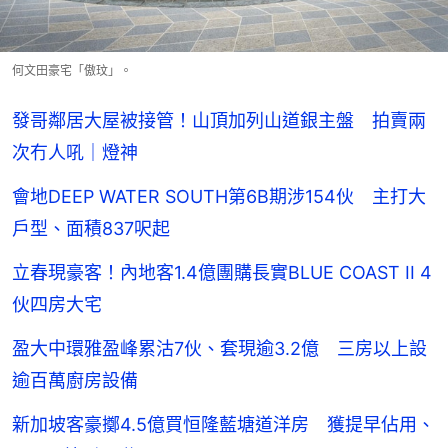
何文田豪宅「傲玟」。
發哥鄰居大屋被接管！山頂加列山道銀主盤 拍賣兩
次冇人吼｜燈神
會地DEEP WATER SOUTH第6B期涉154伙 主打大
戶型、面積837呎起
立春現豪客！內地客1.4億團購長實BLUE COAST II 4
伙四房大宅
盈大中環雅盈峰累沽7伙、套現逾3.2億 三房以上設
逾百萬廚房設備
新加坡客豪擲4.5億買恒隆藍塘道洋房 獲提早佔用、