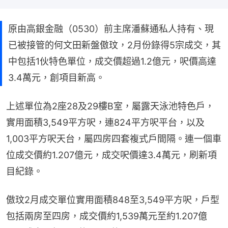
原由高銀金融（0530）前主席潘蘇通私人持有、現
已被接管的何文田新盤傲玟，2月份錄得5宗成交，其
中包括1伙特色單位，成交價超過1.2億元，呎價高達
3.4萬元，創項目新高。
上述單位為2座28及29樓B室，屬露天泳池特色戶，
實用面積3,549平方呎，連824平方呎平台，以及
1,003平方呎天台，屬四房四套複式戶間隔。連一個車
位成交價約1.207億元，成交呎價達3.4萬元，刷新項
目紀錄。
傲玟2月成交單位實用面積848至3,549平方呎，戶型
包括兩房至四房，成交價約1,539萬元至約1.207億