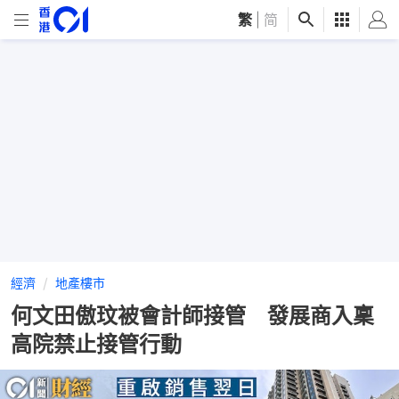
繁
|
简
經濟
地產樓市
何文田傲玟被會計師接管 發展商入稟
高院禁止接管行動