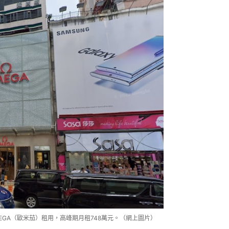
EGA（歐米茄）租用，高峰期月租748萬元。（網上圖片）