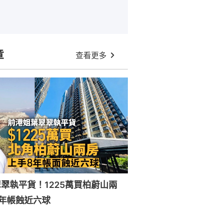
章
查看更多
翠執平貨！1225萬買柏蔚山兩
年帳蝕近六球