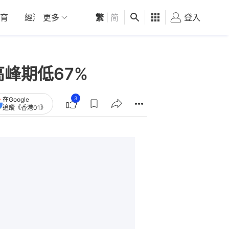
育
經濟
更多
01深圳
繁
觀點
|
简
健康
好食玩飛
登入
女
高峰期低67%
3
在Google
追蹤《香港01》