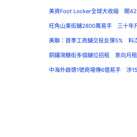
美資Foot Locker全球大收縮 
旺角山東街舖2800萬易手 三十年
美聯：首季工商舖交投反彈5% 料
銅鑼灣糖街多個舖位招租 意向月租由
中海外啟德1號商場傳6億易手 涉1