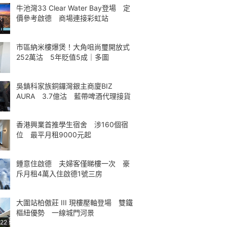
牛池灣33 Clear Water Bay登場 定
價參考啟德 商場連接彩虹站
市區納米樓爆煲！大角咀尚璽開放式
252萬沽 5年貶值5成｜多圖
吳鎮科家族銅鑼灣銀主商廈BIZ
AURA 3.7億沽 藍帶啤酒代理接貨
香港興業首推學生宿舍 涉160個宿
位 最平月租9000元起
鍾意住啟德 夫婦客僅睇樓一次 豪
斥月租4萬入住啟德1號三房
大圍站柏傲莊 III 現樓壓軸登場 雙鐵
樞紐優勢 一線城門河景
:22