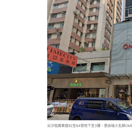
尖沙咀廣東道82至84號地下至3樓，曾由瑞士名錶OM