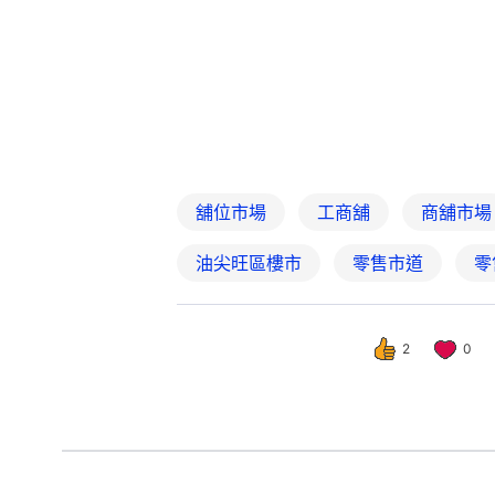
舖位市場
工商舖
商舖市場
油尖旺區樓市
零售市道
零
2
0