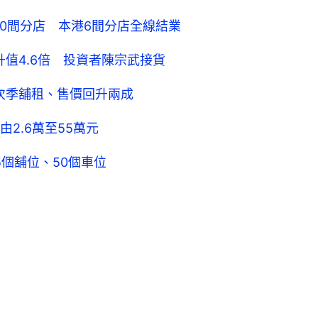
關420間分店 本港6間分店全線結業
升值4.6倍 投資者陳宗武接貨
次季舖租、售價回升兩成
2.6萬至55萬元
5個舖位、50個車位