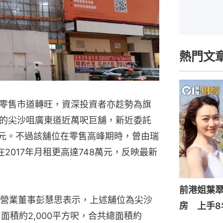
熱門文
零售市道轉旺，資深投資者亦趁勢為旗
的尖沙咀廣東道近萬呎巨舖，新近委託
萬元。不過該舖位在零售高峰期時，曾由瑞
2017年月租更高達748萬元，反映最新
前港姐葉翠
營業董事彭慧思表示，上述舖位為尖沙
房 上手8
面積約2,000平方呎，合共總面積約