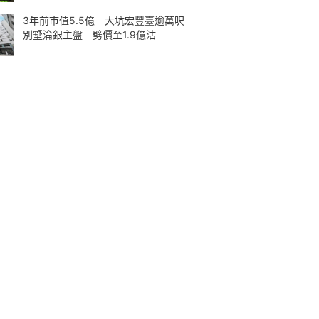
3年前市值5.5億 大坑宏豐臺逾萬呎
別墅淪銀主盤 劈價至1.9億沽