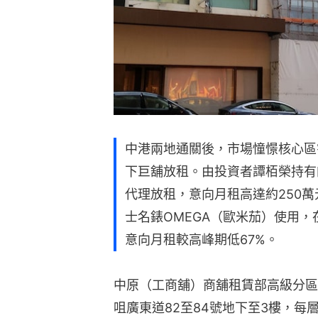
中港兩地通關後，市場憧憬核心區
下巨舖放租。由投資者譚栢榮持有
代理放租，意向月租高達約250
士名錶OMEGA（歐米茄）使用，在
意向月租較高峰期低67%。
中原（工商舖）商舖租賃部高級分區
咀廣東道82至84號地下至3樓，每層