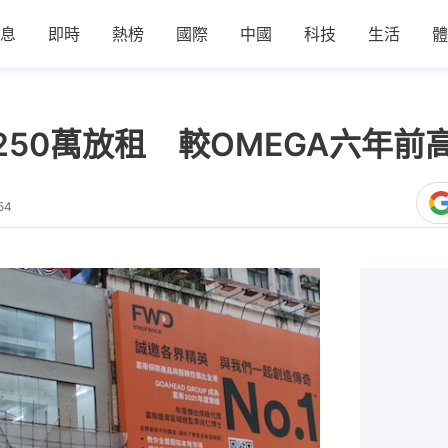
息
即時
熱榜
國際
中國
科技
生活
體
50萬放租 較OMEGA六年前
54