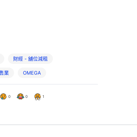
財經 - 舖位減租
售業
OMEGA
0
0
1