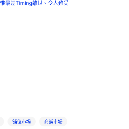
最差Timing離世、令人難受
舖位市場
商舖市場