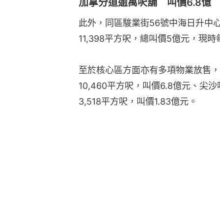
加拿分道逾萬呎舖 叫價6.8億
此外，同區駿業街56號中海日升中
11,398平方呎，總叫價5億元，現時
至於核心區方面亦有多項物業放售，
10,460平方呎，叫價6.8億元、
3,518平方呎，叫價1.83億元。