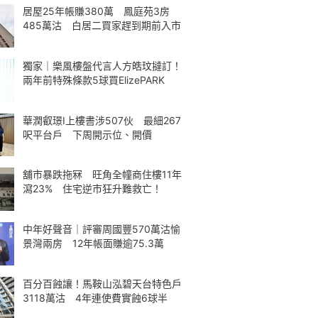
居屋25年帳賺380萬 鳳庭苑3房
485萬沽 白居二買家趕到期前入市
獨家｜樂風樓盤代言人方皓玟撻訂！
兩年前特殊條款5球買ElizePARK
華潤叡璟I上樓書涉507伙 最細267
呎平台戶 下周開示位、開價
舖市暴跌拖冧 旺角全幢商住樓11年
瀉23% 住宅逆市狂升難救亡！
中年好聲音｜評審周國豐570萬沽愉
景灣兩房 12年帳面賺逾75.3萬
百分百蝕讓！馬鞍山泓碧天台特色戶
3118萬沽 4年連使費實蝕6球半