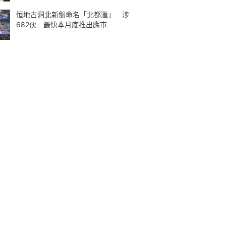
恒地古洞北新盤命名「北都滙」 涉
682伙 最快本月底推出應市