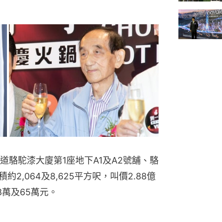
駱駝漆大廈第1座地下A1及A2號舖、駱
2,064及8,625平方呎，叫價2.88億
8萬及65萬元。