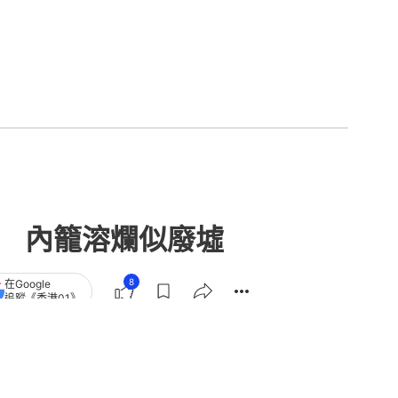
沽 內籠溶爛似廢墟
8
在Google
追蹤《香港01》
章
查看更多