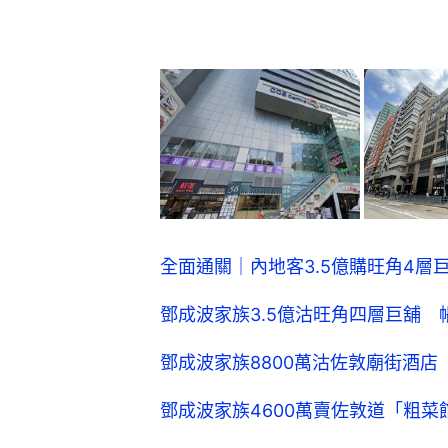
全面通關｜內地客3.5億購旺角4層
鄧成波家族3.5億沽旺角四層巨舖 帳
鄧成波家族8800萬沽佐敦廟街酒店 
鄧成波家族4600萬賣佐敦道「粗菜館