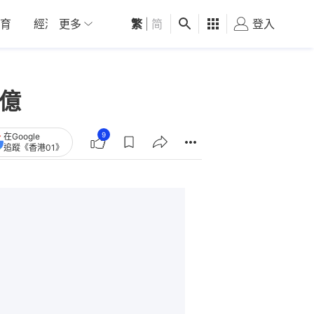
育
經濟
更多
01深圳
繁
觀點
|
简
健康
好食玩飛
登入
女
億
9
在Google
追蹤《香港01》