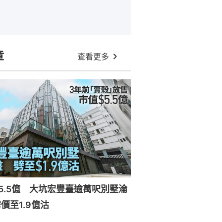
章
查看更多
5.5億 大坑宏豐臺逾萬呎別墅淪
價至1.9億沽