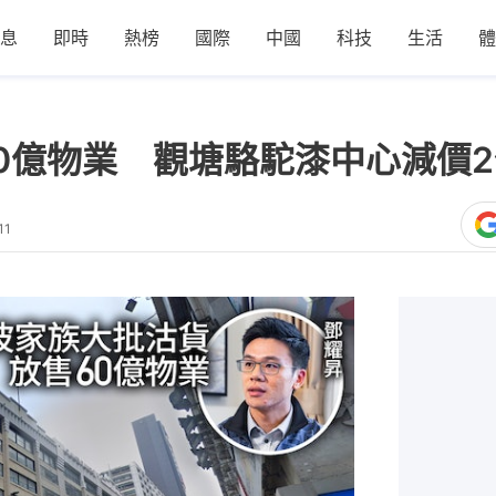
息
即時
熱榜
國際
中國
科技
生活
體
0億物業 觀塘駱駝漆中心減價2
11