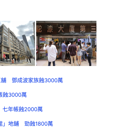
巨舖 鄧成波家族蝕3000萬
蝕3000萬
七年帳蝕2000萬
」地舖 勁蝕1800萬