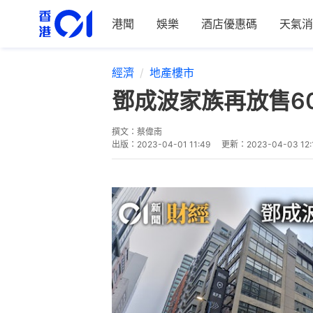
港聞
娛樂
酒店優惠碼
天氣消
經濟
地產樓市
鄧成波家族再放售6
撰文：
蔡偉南
出版：
2023-04-01 11:49
更新：
2023-04-03 12: