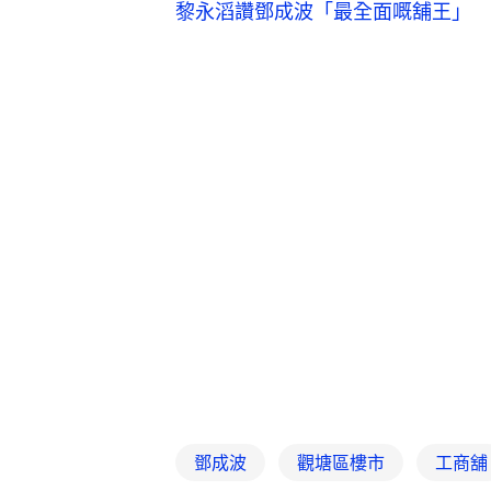
黎永滔讚鄧成波「最全面嘅舖王」 惟
鄧成波
觀塘區樓市
工商舖