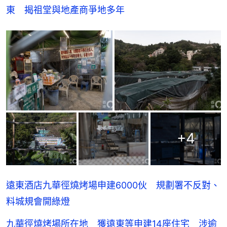
東　揭祖堂與地產商爭地多年
+
4
遠東酒店九華徑燒烤場申建6000伙 規劃署不反對、
料城規會開綠燈
九華徑燒烤場所在地 獲遠東等申建14座住宅 涉逾