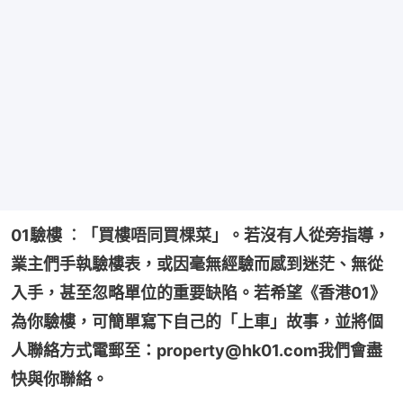
01驗樓 ︰「買樓唔同買棵菜」。若沒有人從旁指導，
業主們手執驗樓表，或因毫無經驗而感到迷茫、無從
入手，甚至忽略單位的重要缺陷。若希望《香港01》
為你驗樓，可簡單寫下自己的「上車」故事，並將個
人聯絡方式電郵至：property@hk01.com我們會盡
快與你聯絡。