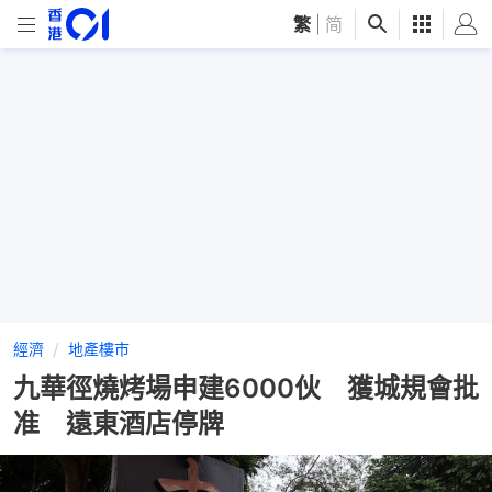
繁
|
简
經濟
地產樓市
九華徑燒烤場申建6000伙 獲城規會批
准 遠東酒店停牌