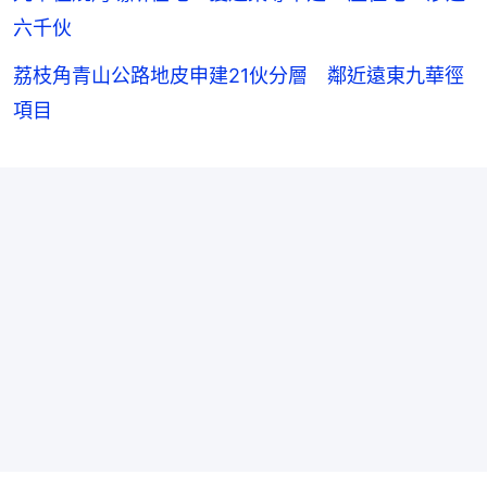
六千伙
荔枝角青山公路地皮申建21伙分層 鄰近遠東九華徑
項目