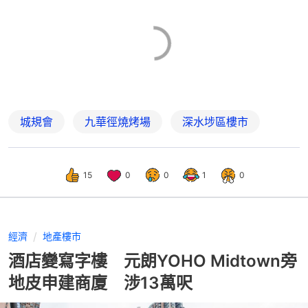
城規會
九華徑燒烤場
深水埗區樓市
15
0
0
1
0
經濟
地產樓市
酒店變寫字樓 元朗YOHO Midtown旁
地皮申建商廈 涉13萬呎