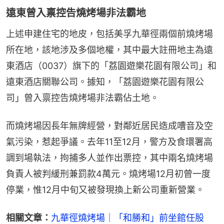
遠東曾入禀控告燒烤場非法霸地
上述申建住宅的地皮，包括美孚九華徑兩個前燒烤場
所在地，該地涉及多個地權，其中最大註冊地主為遠
東酒店（0037）旗下的「荔園遊樂花園有限公司」和
遠東酒店關聯公司。據知，「荔園遊樂花園有限公
司」曾入禀控告燒烤場非法霸佔土地。
而燒烤場因長年無牌經營，對鄰近居民造成嘈音及空
氣污染，惹起爭議。去年11至12月，警方及食環署高
調到場執法，拘捕多人並作出票控，其中兩名燒烤場
負責人被判緩刑兼罰款4萬元。燒烤場12月初曾一度
停業，惟12月中旬又被發現換上新公司重新營業。
相關文章：
九華徑燒烤場｜「和勝和」前坐館任股