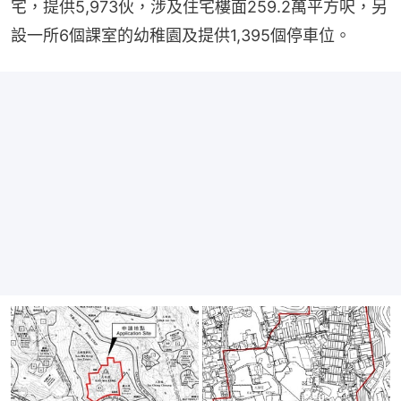
宅，提供5,973伙，涉及住宅樓面259.2萬平方呎，另
設一所6個課室的幼稚園及提供1,395個停車位。