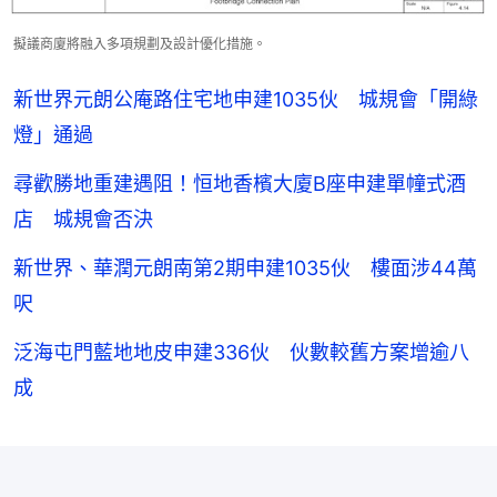
擬議商廈將融入多項規劃及設計優化措施。
新世界元朗公庵路住宅地申建1035伙 城規會「開綠
燈」通過
尋歡勝地重建遇阻！恒地香檳大廈B座申建單幢式酒
店 城規會否決
新世界、華潤元朗南第2期申建1035伙 樓面涉44萬
呎
泛海屯門藍地地皮申建336伙 伙數較舊方案增逾八
成