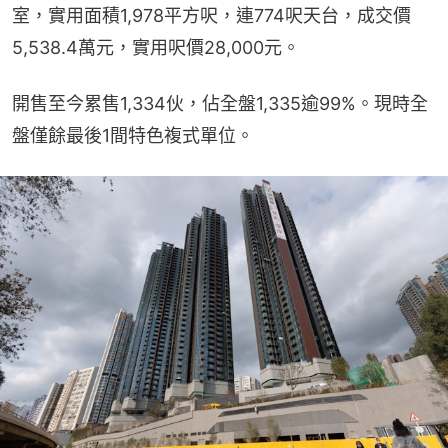
室，實用面積1,978平方呎，連774呎天台，成交價
5,538.4萬元，實用呎價28,000元。
開售至今累售1,334伙，佔全盤1,335逾99%。現時全
盤僅餘最後1間特色複式單位。