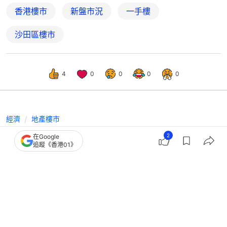
香港樓市
新盤市況
一手樓
沙田區樓市
4
0
0
0
0
經濟
地產樓市
海瑅灣累沽802伙、套現逾70億 海景
2
在Google
追蹤《香港01》
戶平均每伙1355萬