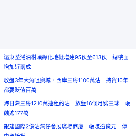
遠東荃灣油柑頭綠化地擬增建95伙至613伙 總樓面
增加近兩成
放盤3年大角咀奧城．西岸三房1100萬沽 持貨10年
都要貶值百萬
海日灣三房1210萬連租約沽 放盤16個月劈三球 帳
蝕逾177萬
銀建國際2億沽灣仔會展廣場商廈 帳賺逾億元 傳