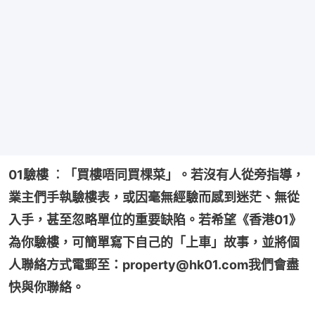
01驗樓 ︰「買樓唔同買棵菜」。若沒有人從旁指導，
業主們手執驗樓表，或因毫無經驗而感到迷茫、無從
入手，甚至忽略單位的重要缺陷。若希望《香港01》
為你驗樓，可簡單寫下自己的「上車」故事，並將個
人聯絡方式電郵至：property@hk01.com我們會盡
快與你聯絡。