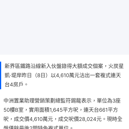
新界區鐵路沿線新入伙盤錄得大額成交個案，火炭星
凱·堤岸昨日（8日）以4,610萬元沽出一套複式連天
台4房戶。
中洲置業助理營銷策劃總監符錫龍表示，單位為3座
50樓B室，實用面積1,645平方呎，連天台661平方
呎，成交價4,610萬元，成交呎價28,024元。現時全
盤僅餘最後2間特色複式單位。