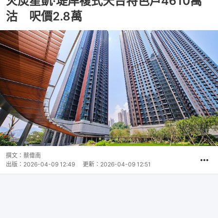
火炭星凱·堤岸複式天台特色戶4610萬
沽 呎價2.8萬
撰文：
蔡偉南
出版：
2026-04-09 12:49
更新：
2026-04-09 12:51