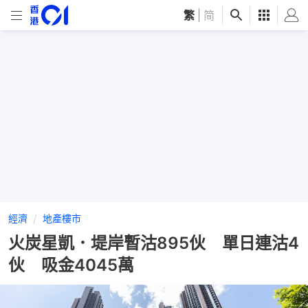
繁
|
简
經濟
地產樓市
火炭星凱．堤岸暫沽895伙 單日連沽4
伙 吸金4045萬