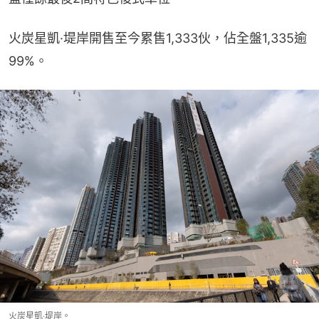
火炭星凱·堤岸開售至今累售1,333伙，佔全盤1,335逾
99%。
火炭星凱‧堤岸。