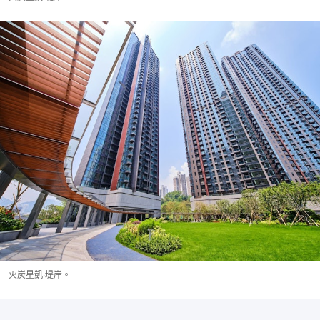
火炭星凱‧堤岸。