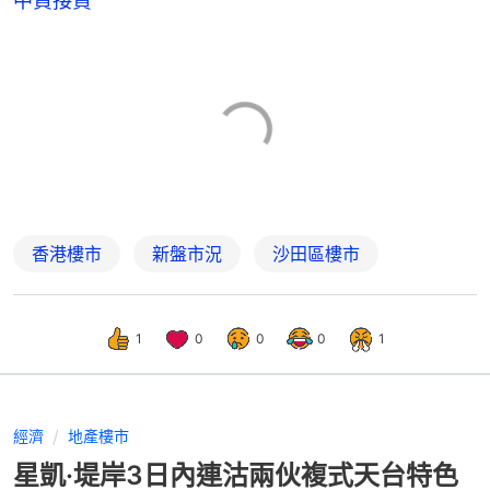
中資接貨
香港樓市
新盤市況
沙田區樓市
1
0
0
0
1
經濟
地產樓市
星凱·堤岸3日內連沽兩伙複式天台特色