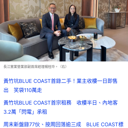
長江實業營業部副首席經理楊桂玲。（右）
黃竹坑BLUE COAST首錄二手！業主收樓一日即售
出 笑袋110萬走
黃竹坑BLUE COAST首宗租務 收樓半日、內地客
3.2萬「閃電」承租
周末新盤錄77伙、按周回落逾三成 BLUE COAST標