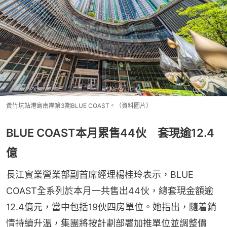
黃竹坑站港島南岸第3期BLUE COAST。（資料圖片）
BLUE COAST本月累售44伙 套現逾12.4
億
長江實業營業部副首席經理楊桂玲表示，BLUE 
COAST全系列於本月一共售出44伙，總套現金額逾
12.4億元，當中包括19伙四房單位。她指出，隨着銷
情持續升溫，集團將按計劃部署加推單位並調整價