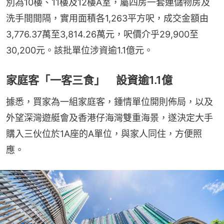
別為10樓、11樓及12樓A室，屬四房一套連儲物房及
洗手間間隔，實用面積各1,263平方呎，成交金額由
3,776.37萬至3,814.26萬元，呎價介乎29,900至
30,200元。該批單位涉資逾1.1億元。
家庭客「一客三食」 設資逾1.1億
據悉，買家為一組家庭客，鍾情單位開則佈局，以及
外望深灣遊艇會及香港仔海灣雙重海景，遂決定大手
購入三伙位於1A座的A單位，與家人同住，方便照
應。