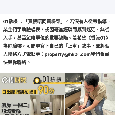
01驗樓 ︰「買樓唔同買棵菜」。若沒有人從旁指導，
業主們手執驗樓表，或因毫無經驗而感到迷茫、無從
入手，甚至忽略單位的重要缺陷。若希望《香港01》
為你驗樓，可簡單寫下自己的「上車」故事，並將個
人聯絡方式電郵至：property@hk01.com我們會盡
快與你聯絡。