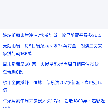
油塘蔚藍東岸連沽7伙撻訂貨 較早前賣平最多26%
元朗雨後一房5日後棄購、輸24萬訂金 朗濤三房買
家撻訂輸165萬
周末新盤錄301宗 火炭星凱‧堤岸周日銷售沽73伙
套現逾8億
樓市全面撤辣 恒地二部累沽207伙新盤、套現近14
億
牛頭角泰峯周末參觀人次1.7萬 暫收1800票、超額近