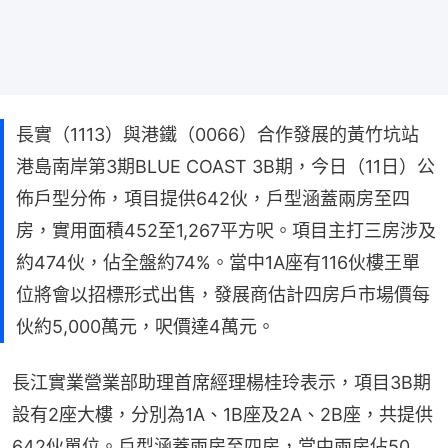
長實（1113）與港鐵（0066）合作發展的黃竹坑站
港島南岸第3期BLUE COAST 3B期，今日（11日）公
佈戶型分佈，項目提供642伙，戶型涵蓋兩房至四
房，實用面積452至1,267平方呎。項目主打三房涉及
約474伙，佔全盤約74%。當中1A座有116伙樓王單
位將會以招標形式出售，發展商估計四房戶市場價每
伙約5,000萬元，呎價達4萬元。
長江實業營業部助理首席經理楊桂玲表示，項目3B期
設有2座大樓，分別為1A、1B座及2A、2B座，共提供
642伙單位。戶型涵蓋兩房至四房，當中兩房佔50