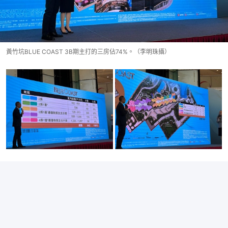
黃竹坑BLUE COAST 3B期主打的三房佔74%。（李明珠攝）