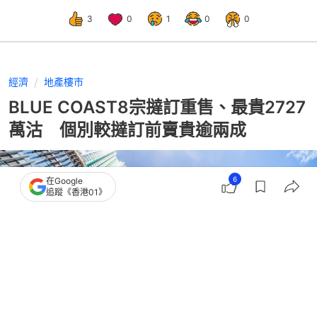
3
0
1
0
0
經濟
地產樓市
BLUE COAST8宗撻訂重售、最貴2727
萬沽 個別較撻訂前賣貴逾兩成
6
在Google
追蹤《香港01》