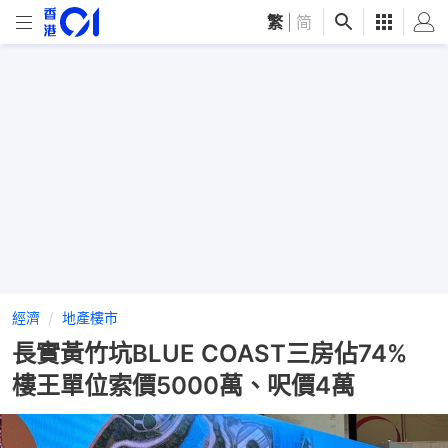
繁
|
简
經濟
地產樓市
長實黃竹坑BLUE COAST三房佔74%
樓王單位索價5000萬、呎價4萬