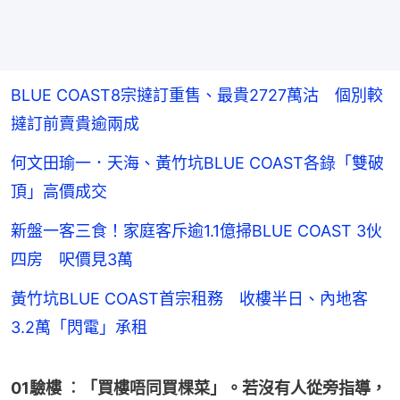
BLUE COAST8宗撻訂重售、最貴2727萬沽 個別較
撻訂前賣貴逾兩成
何文田瑜一．天海、黃竹坑BLUE COAST各錄「雙破
頂」高價成交
新盤一客三食！家庭客斥逾1.1億掃BLUE COAST 3伙
四房 呎價見3萬
黃竹坑BLUE COAST首宗租務 收樓半日、內地客
3.2萬「閃電」承租
01驗樓 ︰「買樓唔同買棵菜」。若沒有人從旁指導，