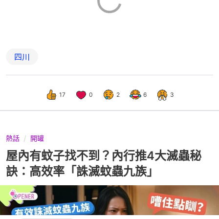
四川
17
0
2
6
3
熱話
開罐
屋內有蚊子找不到？內行推4大滅蟲秘
訣：高效率「誅滅蚊蟲九族」