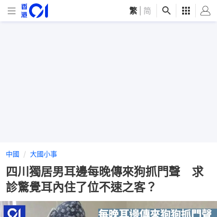
繁
|
简
中國
大國小事
四川獨居男耳邊每晚傳來狗抓門聲 求
診驚覺耳內住了位不速之客？