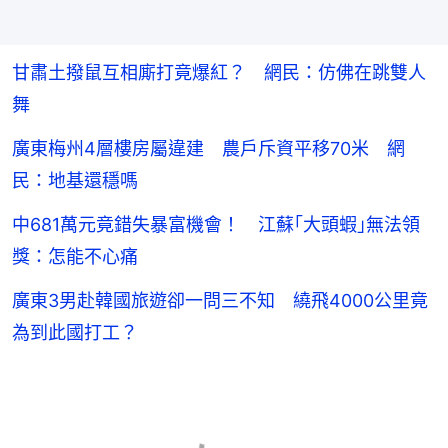
甘肅土撥鼠互相廝打竟爆紅？ 網民：仿佛在跳雙人
舞
廣東梅州4層樓房屬違建 農戶斥資平移70米 網
民：地基還穩嗎
中681萬元竟錯失暴富機會！ 江蘇｢大頭蝦｣無法領
獎：怎能不心痛
廣東3男赴韓國旅遊卻一問三不知 繞飛4000公里竟
為到此國打工？