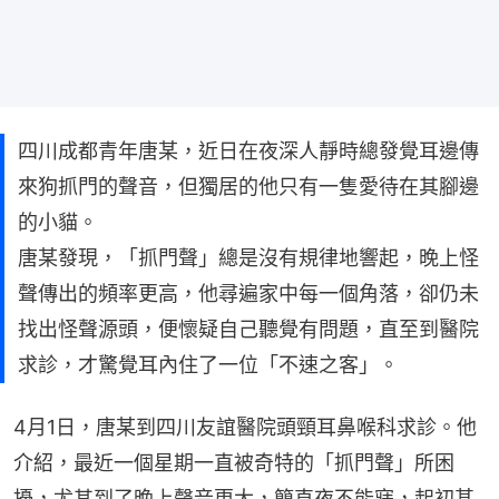
四川成都青年唐某，近日在夜深人靜時總發覺耳邊傳
來狗抓門的聲音，但獨居的他只有一隻愛待在其腳邊
的小貓。
唐某發現，「抓門聲」總是沒有規律地響起，晚上怪
聲傳出的頻率更高，他尋遍家中每一個角落，卻仍未
找出怪聲源頭，便懷疑自己聽覺有問題，直至到醫院
求診，才驚覺耳內住了一位「不速之客」。
4月1日，唐某到四川友誼醫院頭頸耳鼻喉科求診。他
介紹，最近一個星期一直被奇特的「抓門聲」所困
擾，尤其到了晚上聲音更大，簡直夜不能寐，起初甚