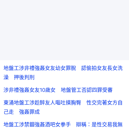
地盤工涉非禮強姦女友幼女罪脫 認偷拍女友長女洗
澡 押後判刑
涉非禮強姦女友10歲女 地盤管工否認四罪受審
東涌地盤工涉趁醉友人嘔吐摸胸臀 性交完著女方自
己走 強姦罪成
地盤工涉禁錮強姦酒吧女拳手 辯稱：是性交易我無