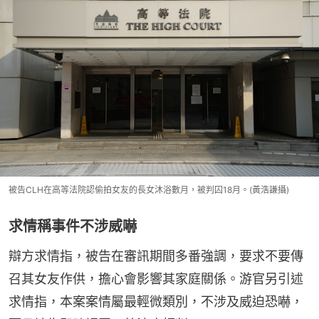
被告CLH在高等法院認偷拍女友的長女沐浴數月，被判囚18月。(黃浩謙攝)
求情稱事件不涉威嚇
辯方求情指，被告在審訊期間多番強調，要求不要傳
召其女友作供，擔心會影響其家庭關係。游官另引述
求情指，本案案情屬最輕微類別，不涉及威迫恐嚇，