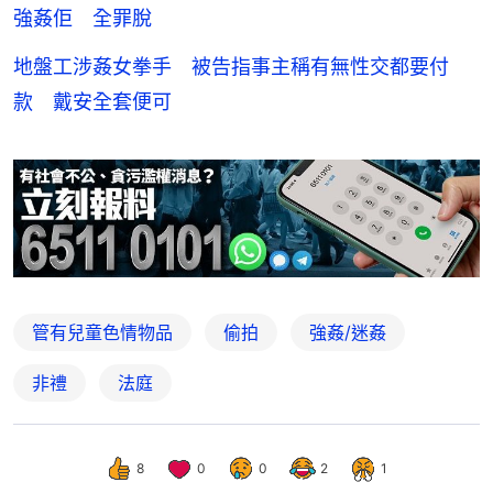
強姦佢 全罪脫
地盤工涉姦女拳手 被告指事主稱有無性交都要付
款 戴安全套便可
管有兒童色情物品
偷拍
強姦/迷姦
非禮
法庭
8
0
0
2
1