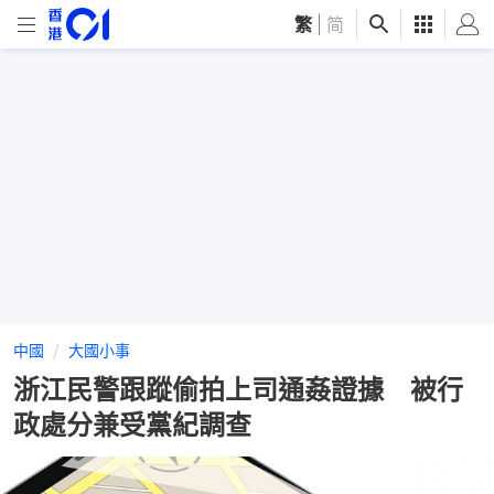
繁
|
简
中國
大國小事
浙江民警跟蹤偷拍上司通姦證據 被行
政處分兼受黨紀調查