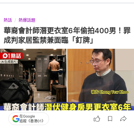
熱話
熱爆話題
華裔會計師潛更衣室6年偷拍400男！罪
成判家居監禁兼面臨「釘牌」
在Google
追蹤《香港01》
撰文：
伊萬德
出版：
2026-07-13 23:02
更新：
2026-07-13 23:02