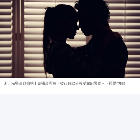
浙江民警跟蹤偷拍上司通姦證據，被行政處分兼受黨紀調查。（視覺中國）