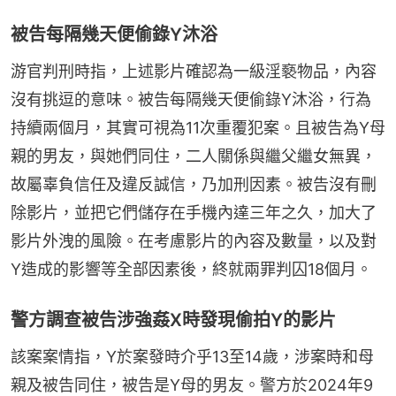
被告每隔幾天便偷錄Y沐浴
游官判刑時指，上述影片確認為一級淫褻物品，內容
沒有挑逗的意味。被告每隔幾天便偷錄Y沐浴，行為
持續兩個月，其實可視為11次重覆犯案。且被告為Y母
親的男友，與她們同住，二人關係與繼父繼女無異，
故屬辜負信任及違反誠信，乃加刑因素。被告沒有刪
除影片，並把它們儲存在手機內達三年之久，加大了
影片外洩的風險。在考慮影片的內容及數量，以及對
Y造成的影響等全部因素後，終就兩罪判囚18個月。
警方調查被告涉強姦X時發現偷拍Y的影片
該案案情指，Y於案發時介乎13至14歲，涉案時和母
親及被告同住，被告是Y母的男友。警方於2024年9