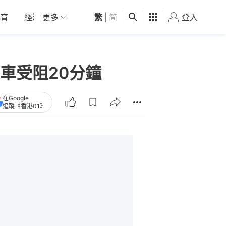
育
經濟
更多
01深圳
繁
觀點
|
简
健康
好食玩飛
登入
女
車受阻20分鐘
在Google
追蹤《香港01》