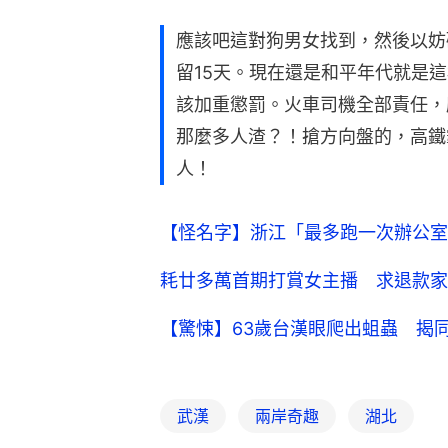
應該吧這對狗男女找到，然後以妨
留15天。現在還是和平年代就是
該加重懲罰。火車司機全部責任，
那麼多人渣？！搶方向盤的，高鐵
人！
【怪名字】浙江「最多跑一次辦公室
耗廿多萬首期打賞女主播 求退款家
【驚悚】63歲台漢眼爬出蛆蟲 揭
武漢
兩岸奇趣
湖北