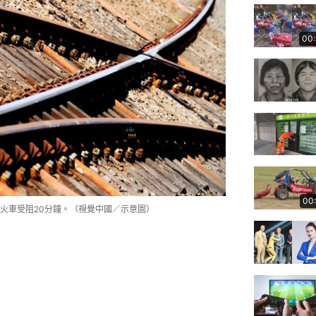
00
00
火車受阻20分鐘。（視覺中國／示意圖）