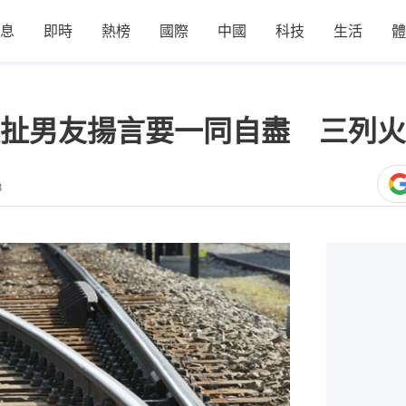
息
即時
熱榜
國際
中國
科技
生活
體
扯男友揚言要一同自盡 三列火
8