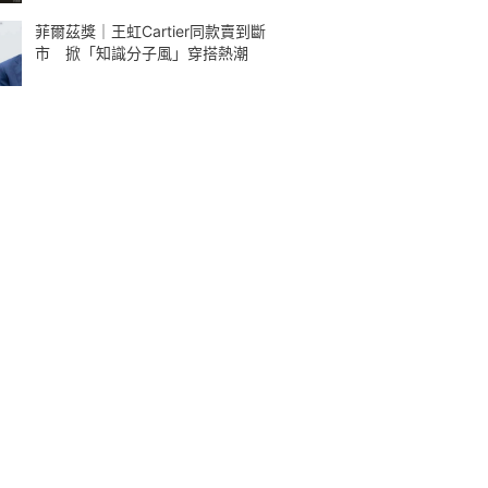
菲爾茲獎｜王虹Cartier同款賣到斷
市 掀「知識分子風」穿搭熱潮