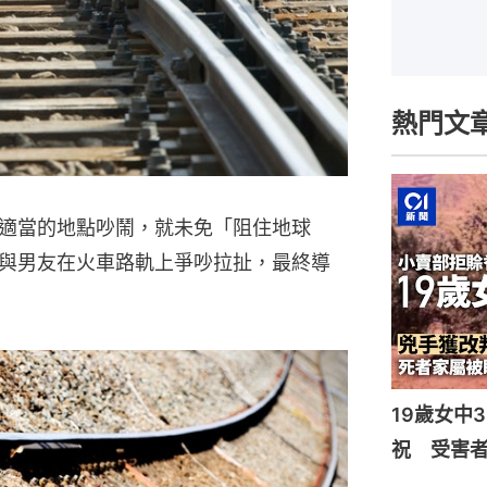
熱門文
適當的地點吵鬧，就未免「阻住地球
與男友在火車路軌上爭吵拉扯，最終導
19歲女中
祝 受害者