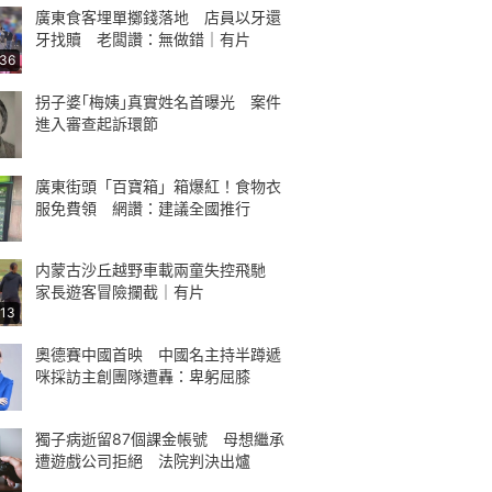
廣東食客埋單擲錢落地 店員以牙還
牙找贖 老闆讚：無做錯｜有片
:36
拐子婆｢梅姨｣真實姓名首曝光 案件
進入審查起訴環節
廣東街頭「百寶箱」箱爆紅！食物衣
服免費領 網讚：建議全國推行
内蒙古沙丘越野車載兩童失控飛馳
家長遊客冒險攔截｜有片
:13
奧德賽中國首映 中國名主持半蹲遞
咪採訪主創團隊遭轟：卑躬屈膝
獨子病逝留87個課金帳號 母想繼承
遭遊戲公司拒絕 法院判決出爐