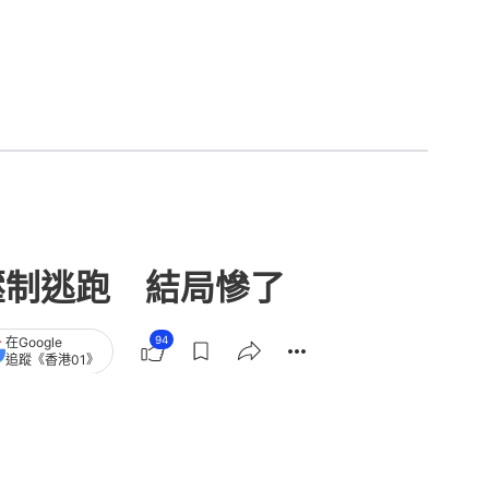
壓制逃跑 結局慘了
94
在Google
追蹤《香港01》
章
查看更多