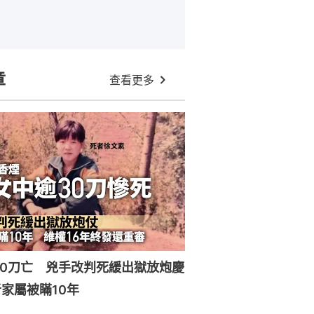
章
查看更多
30刀亡 兇手改判死緩出獄放炮慶
家屬被瞞10年