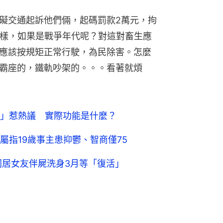
礙交通起訴他們倆，起碼罰款2萬元，拘
這樣，如果是戰爭年代呢？對這對畜生應
應該按規矩正常行駛，為民除害。怎麼
霸座的，鐵軌吵架的。。。看著就煩
」惹熱議 實際功能是什麼？
屬指19歲事主患抑鬱、智商僅75
同居女友伴屍洗身3月等「復活」