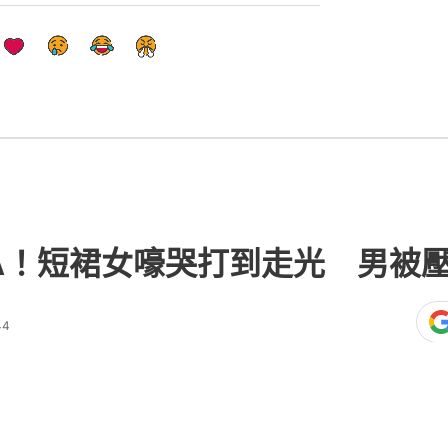
A！短裙女嚎哭打到走光 男被
44
熱門文