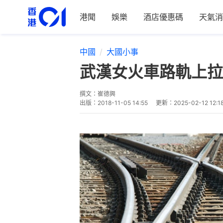
港聞
娛樂
酒店優惠碼
天氣消
中國
大國小事
武漢女火車路軌上拉
撰文：
崔德興
出版：
2018-11-05 14:55
更新：
2025-02-12 12:1