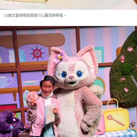
13歲女童晴晴急需進行心臟及肺移植。