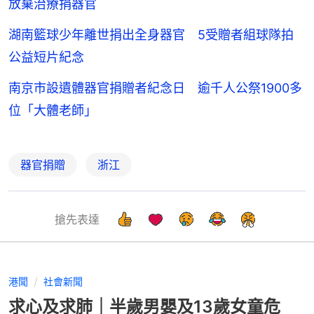
放棄治療捐器官
湖南籃球少年離世捐出全身器官 5受贈者組球隊拍
公益短片紀念
南京市設遺體器官捐贈者紀念日 逾千人公祭1900多
位「大體老師」
器官捐贈
浙江
搶先表達
港聞
社會新聞
求心及求肺｜半歲男嬰及13歲女童危