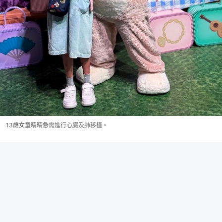
13歲女童晴晴急需進行心臟及肺移植。