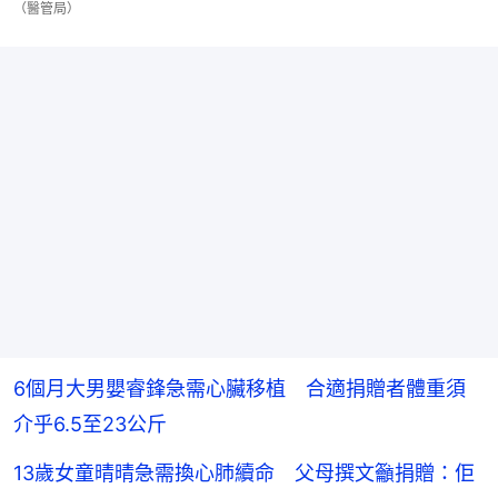
（醫管局）
6個月大男嬰睿鋒急需心臟移植 合適捐贈者體重須
介乎6.5至23公斤
13歲女童晴晴急需換心肺續命 父母撰文籲捐贈：佢