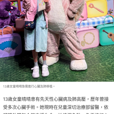
13歲女童晴晴急需進行心臟及肺移植。
13歲女童晴晴患有先天性心臟病及肺高壓，歷年曾接
受多次心臟手術。她現時在兒童深切治療部留醫，依