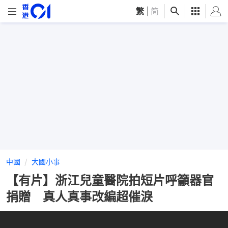
繁
|
简
中國
大國小事
【有片】浙江兒童醫院拍短片呼籲器官
捐贈 真人真事改編超催淚