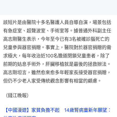
該短片是由醫院十多名醫護人員自導自演，場景包括
有急症室、超聲波室、手術室等。據普通外科副主任
高志剛醫生表示，今年至今已有3名被確診腦死亡的
兒童參與器官捐贈。事實上，醫院對於器官捐贈的需
求極大，每年收治近100名膽道閉鎖兒童患者，除了
前期的姑息手術外，肝臟移植就是最後的拯救辦法。
高志剛坦言，雖然愈來愈多年輕家長接受器官捐贈，
但仍不少老人家受傳統觀念影響有相當的顧慮。
（錢江晚報）
【中國漫遊】家貧負擔不起 14歲腎病童新年願望：