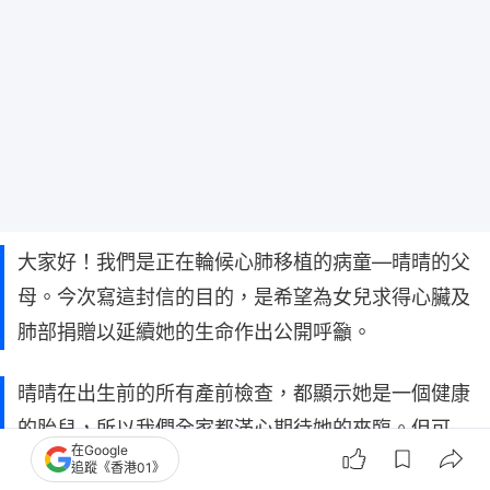
大家好！我們是正在輪候心肺移植的病童—晴晴的父
母。今次寫這封信的目的，是希望為女兒求得心臟及
肺部捐贈以延續她的生命作出公開呼籲。
晴晴在出生前的所有產前檢查，都顯示她是一個健康
的胎兒，所以我們全家都滿心期待她的來臨。但可
在Google
惜，在她出生後的 6 小時，她就被醫生懷疑心臟有問
追蹤《香港01》