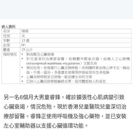
另一名6個月大男童睿鋒，確診擴張性心肌病變引致
心臟衰竭，情況危殆，現於香港兒童醫院兒童深切治
療部留醫。睿鋒正使用呼吸機及強心藥物，並已安裝
左心室輔助器以支援心臟循環功能。