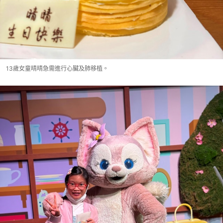
13歲女童晴晴急需進行心臟及肺移植。