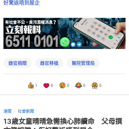
好驚返唔到屋企
器官捐贈
器官移植
醫院管理局
1
0
0
0
0
港聞
社會新聞
13歲女童晴晴急需換心肺續命 父母撰