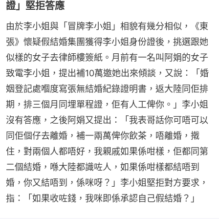
證」堅拒答應
由於李小姐與「冒牌李小姐」相貌有幾分相似，《東
張》懷疑假結婚集團獲得李小姐身份證後，挑選跟她
似樣的女子去律師樓簽紙。月前有一名叫阿娟的女子
致電李小姐，提出補10萬邀她出來傾談，又說：「婚
姻登記處嗰度寫張無結婚紀錄證明書，返大陸同佢排
期，排三個月同埋單程證，佢有人工俾你。」李小姐
沒有答應，之後阿娟又提出：「我表哥話你可唔可以
同佢個仔去離婚，補一兩萬俾你飲茶，唔離婚，撠
住，對兩個人都唔好，我親戚如果係咁樣，佢都同第
二個結婚，喺大陸都識咗人，如果係咁樣都結唔到
婚，你又結唔到，係咪呀？」李小姐堅拒對方要求，
指：「如果收咗錢，我咪即係承認自己假結婚？」