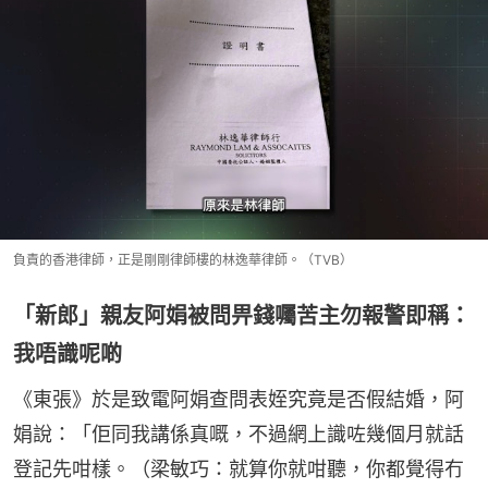
負責的香港律師，正是剛剛律師樓的林逸華律師。（TVB）
「新郎」親友阿娟被問畀錢囑苦主勿報警即稱：
我唔識呢啲
《東張》於是致電阿娟查問表姪究竟是否假結婚，阿
娟說：「佢同我講係真嘅，不過網上識咗幾個月就話
登記先咁樣。（梁敏巧：就算你就咁聽，你都覺得冇