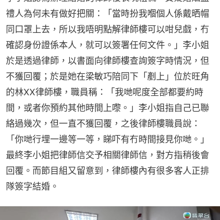
禮人為何未有做好把關：「當時扮我嗰個人係戴晒帽
同口罩上去，所以我唔明點解律師樓可以咁兒戲，冇
確認身份證係本人，就可以簽署任何文件。」李小姐
於是透過律師，以書面向律師樓查詢簽字時情況，但
不獲回覆；於是她在梁敏巧陪同下「剷上」位於旺角
的林XX律師樓，職員稱：「我哋呢度全部都要約時
間，或者你預約其他時間上嚟。」李小姐指自己已聯
絡過幾次，但一直不獲回覆，之後律師樓職員說：
「你哋行埋一邊等一等，睇吓有冇時間接見你哋。」
最終李小姐把律師信交予相關律師信，對方指稍後會
回覆。而節目組又留意到，律師樓內有很多客人正排
隊簽字結婚。