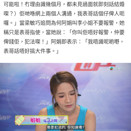
可能啦！冇理由識幾個月，都未見過面就即刻話結婚
㗎？）佢哋喺網上兩個人溝通，我表哥話個仔俾人呃
囉。」當梁敏巧追問為何阿娟叫李小姐不要報警，她
稱只是表哥指使，當她說：「你叫佢唔好報警，仲要
俾錢佢，犯法㗎！」阿娟即表示：「我唔識呢啲嘢，
表哥話唔好搞大件事。」