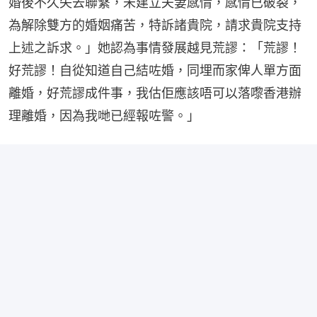
婚後不久失去聯繫，未建立夫妻感情，感情已破裂，
為解除雙方的婚姻痛苦，特訴諸貴院，請求貴院支持
上述之訴求。」她認為事情發展越見荒謬：「荒謬！
好荒謬！自從知道自己結咗婚，同埋而家俾人單方面
離婚，好荒謬成件事，我估佢應該唔可以落嚟香港辦
理離婚，因為我哋已經報咗警。」