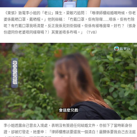
《東張》致電李小姐的「老公」陳生，梁敏巧追問：「喺律師樓結婚嘅時候，你老
婆係戴晒口罩、戴晒帽。」他則辯稱：「冇戴口罩，佢有除㗎……唔係，佢有冇除
呢？有冇戴口罩我唔清楚，反正我係見到佢個樣。佢係有樣喺度㗎，好冇？（張身
份證同你老婆唔同樣㗎喎？）其實差唔多咋喎。」（TVB）
李小姐透露自己曾去入境處，表明沒有簽過任何結婚文件，亦拍下了當時新身份
證，卻被打發走，她重申：「律師樓應該要還我一個清白！最嬲係要我自己去法庭