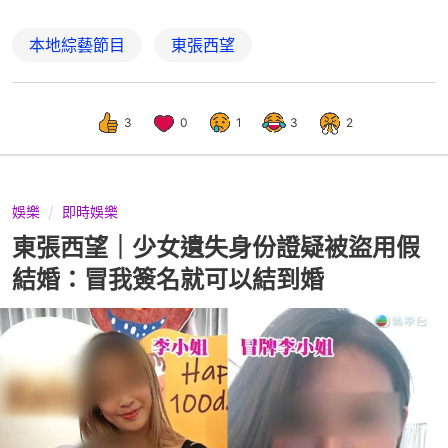
本地綜藝節目
東張西望
3
0
1
3
2
娛樂
即時娛樂
東張西望｜少女遺失身份證疑被盜用假
結婚：冒我簽名就可以結到婚