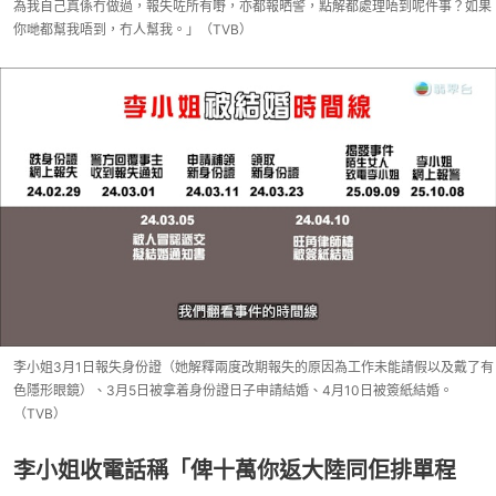
為我自己真係冇做過，報失咗所有嘢，亦都報晒警，點解都處理唔到呢件事？如果
你哋都幫我唔到，冇人幫我。」（TVB）
李小姐3月1日報失身份證（她解釋兩度改期報失的原因為工作未能請假以及戴了有
色隱形眼鏡）、3月5日被拿着身份證日子申請結婚、4月10日被簽紙結婚。
（TVB）
李小姐收電話稱「俾十萬你返大陸同佢排單程