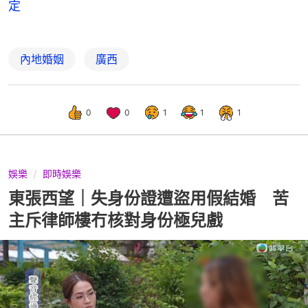
定
內地婚姻
廣西
0
0
1
1
1
娛樂
即時娛樂
東張西望｜失身份證遭盜用假結婚 苦
主斥律師樓冇核對身份極兒戲