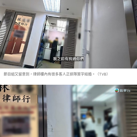
節目組又留意到，律師樓內有很多客人正排隊簽字結婚。（TVB）