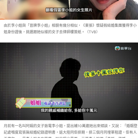
由於李小姐與「冒牌李小姐」相貌有幾分相似，《東張》懷疑假結婚集團獲得李小
姐身份證後，挑選跟她似樣的女子去律師樓簽紙。（TVB）
月前有一名叫阿娟的女子致電李小姐，提出補10萬邀她出來傾談，又說：「婚姻登
記處嗰度寫張無結婚紀錄證明書，返大陸同佢排期，排三個月同埋單程證，佢有人