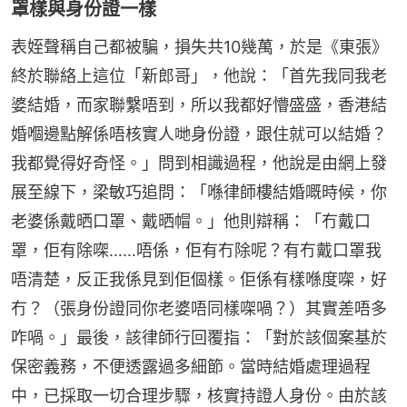
罩樣與身份證一樣
表姪聲稱自己都被騙，損失共10幾萬，於是《東張》
終於聯絡上這位「新郎哥」，他說：「首先我同我老
婆結婚，而家聯繫唔到，所以我都好懵盛盛，香港結
婚嗰邊點解係唔核實人哋身份證，跟住就可以結婚？
我都覺得好奇怪。」問到相識過程，他說是由網上發
展至線下，梁敏巧追問：「喺律師樓結婚嘅時候，你
老婆係戴晒口罩、戴晒帽。」他則辯稱：「冇戴口
罩，佢有除㗎……唔係，佢有冇除呢？有冇戴口罩我
唔清楚，反正我係見到佢個樣。佢係有樣喺度㗎，好
冇？（張身份證同你老婆唔同樣㗎喎？）其實差唔多
咋喎。」最後，該律師行回覆指：「對於該個案基於
保密義務，不便透露過多細節。當時結婚處理過程
中，已採取一切合理步驟，核實持證人身份。由於該