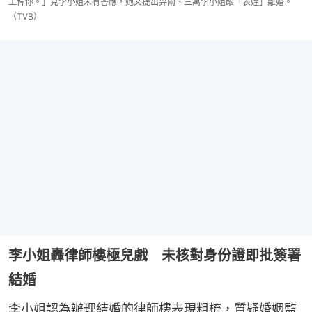
工俾你。」見李小姐未有答應，她又提出畀兩、三萬李小姐跟「表姪」離婚。
（TVB）
李小姐轟律師樓極兒戲 未核對身份證即批簽署
結婚
李小姐認為辦理結婚的律師樓表現粗梳，質疑婚姻監