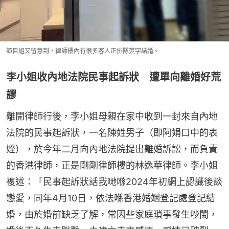
節目組又留意到，律師樓內有很多客人正排隊簽字結婚。
李小姐收內地法院民事起訴狀 遭單向離婚好荒
謬
離開律師行後，李小姐母親在家中收到一封來自內地
法院的民事起訴狀，一名陳姓男子（即阿娟口中的表
姪），於今年二月向內地法院提出離婚訴訟，而負責
的香港律師，正是剛剛律師樓的林逸華律師。李小姐
複述：「民事起訴狀話我哋喺2024年初網上認識後談
戀愛，同年4月10日，依法喺香港婚姻登記處登記結
婚，由於婚前缺乏了解，常因些家庭瑣事發生吵鬧，