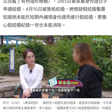
以及戴了有色隱形眼鏡）、3月5日被拿着身份證日子
申請結婚、4月10日被簽紙結婚，她懷疑假結婚集團
知道她未能於短期內補領身份證而進行假結婚，更擔
心假結婚紀錄一世也未能消除。
昨日（20日）《東張西望》，講到李小姐遺失身份證後，被盜用去假結婚，今日梁
敏巧再陪同事主跟進事件，李小姐說：「最嬲係警方同入境處都幫我唔到，同埋因