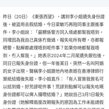
昨日（20日）《東張西望》，講到李小姐遺失身份證
後，被盜用去假結婚，今日梁敏巧再陪同事主跟進事
件，李小姐說：「最嬲係警方同入境處都幫我唔到，
同埋因為我自己真係冇做過，報失咗所有嘢，亦都報
晒警，點解都處理唔到呢件事？如果你哋都幫我唔
到，冇人幫我。」她表示2024年二月尾遺失銀包後，
同日已報失身份證，但一年後某日，突然一名叫阿娟
的女子出現，聲稱李小姐跟他內地表姪在香港律師行
簽紙結婚後失蹤，李小姐直斥：「有人冒簽我簽名可
以結到婚，好荒謬呢件事！荒謬到點解可以報失咗嘅
身份證都可以俾人攞嚟結婚？」她說自己3月1日報失
身份證（她解釋兩度改期報失的原因為工作未能請假