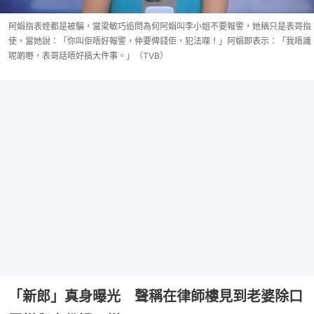
阿娟指表姪都是被騙，當梁敏巧追問為何阿娟叫李小姐不要報警，她稱只是表哥指
使，當她說：「你叫佢唔好報警，仲要俾錢佢，犯法㗎！」阿娟即表示：「我唔識
呢啲嘢，表哥話唔好搞大件事。」（TVB）
「新郎」真身曝光 聲稱在律師樓見到老婆除口