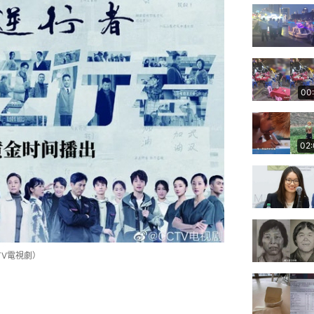
00
02
TV電視劇）