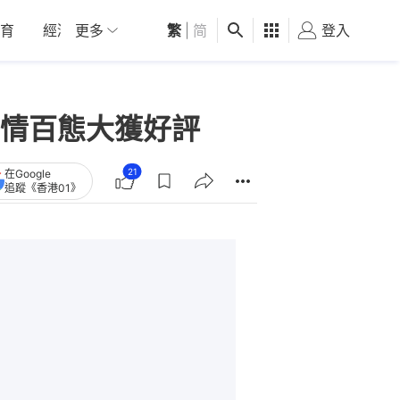
育
經濟
更多
01深圳
繁
觀點
|
简
健康
好食玩飛
登入
女
情百態大獲好評
21
在Google
追蹤《香港01》