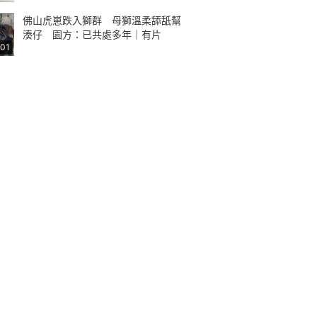
佛山虎崽跌入獅群 母獅溫柔舔舐幫
湊仔 園方：已共處多年｜有片
:01