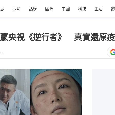
息
即時
熱榜
國際
中國
科技
生活
體
贏央視《逆行者》 真實還原疫
18