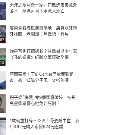
天津之眼河邊一家四口散步弟弟意外
落水 媽媽哥哥下水救人溺亡
廣東食客埋單擲錢落地 店員以牙還
牙找贖 老闆讚：無做錯｜有片
:57
妳是否也打聽過我？甘肅搬瓜少年寫
《我的媽媽》細膩文筆感動全網
:00
菲爾茲獎｜王虹Cartier同款賣到斷
市 掀「知識分子風」穿搭熱潮
拐子婆｢梅姨｣令9個家庭破碎 被拐
兒童家屬憂心她免判死刑？
1歲幼童打碎三亞酒店骨瓷紙巾盒 酒
店462元購入索償924元惹議