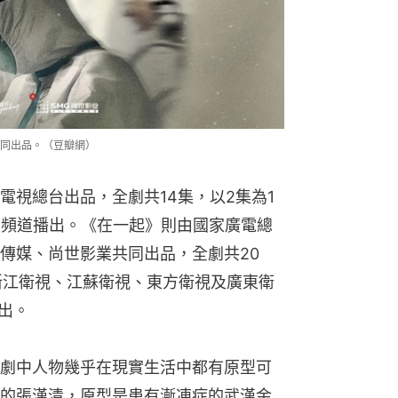
同出品。（豆瓣網）
電視總台出品，全劇共14集，以2集為1
第1頻道播出。《在一起》則由國家廣電總
傳媒、尚世影業共同出品，全劇共20
在浙江衛視、江蘇衛視、東方衛視及廣東衛
播出。
劇中人物幾乎在現實生活中都有原型可
的張漢清，原型是患有漸凍症的武漢金