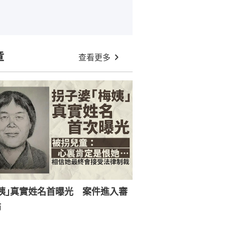
章
查看更多
姨｣真實姓名首曝光 案件進入審
節