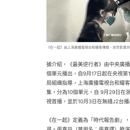
《在一起》由上海廣播電視台和耀客傳媒、尚世影業共
據介紹，《最美逆行者》由中央廣播
個單元播出，自9月17日起在央視
局組織指導，上海廣播電視台和耀客
集，分為10個單元，自 9月29日
視首播，並於10月3日在無綫J2台
《在一起》定義為「時代報告劇」，
尋。張嘉益（曾用名：張嘉譯）飾演