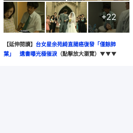
+
22
【延伸閱讀】
台女星余苑綺直腸癌復發「僅餘肺
葉」　遺書曝光極催淚
（點擊放大瀏覽）▼▼▼