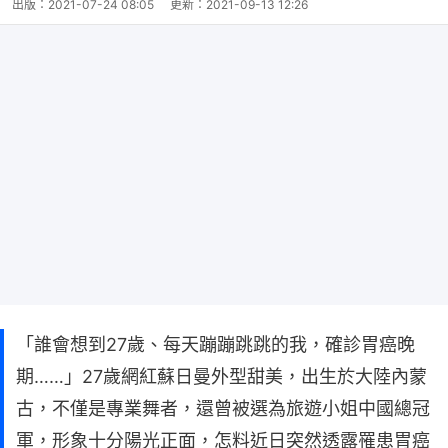
出版：
2021-07-24 08:05
更新：
2021-09-13 12:26
「誰會想到27歲、每天蹦蹦跳跳的我，確診胃癌晚
期……」27歲網紅蘇日曼外型甜美，出生於大陸內蒙
古，不僅是專業舞者，還曾被選為旅遊小姐中國總冠
軍，形象十分陽光正面，怎料近日突然透露罹患胃癌