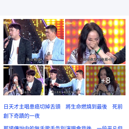
+
8
日天才主唱患癌切掉舌頭 將生命燃燒到最後 死前
創下奇蹟的一夜
那場傳說中的無舌歌手告別演唱會背後 一段平凡但