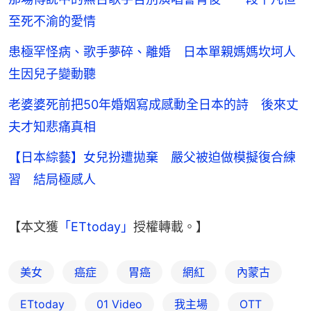
至死不渝的愛情
患極罕怪病、歌手夢碎、離婚 日本單親媽媽坎坷人
生因兒子變動聽
老婆婆死前把50年婚姻寫成感動全日本的詩 後來丈
夫才知悲痛真相
【日本綜藝】女兒扮遭拋棄 嚴父被迫做模擬復合練
習 結局極感人
【本文獲
「ETtoday」
授權轉載。】
美女
癌症
胃癌
網紅
內蒙古
ETtoday
01 Video
我主場
OTT