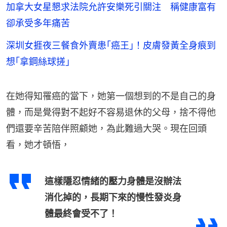
加拿大女星懇求法院允許安樂死引關注 稱健康富有
卻承受多年痛苦
深圳女捱夜三餐食外賣患｢癌王｣！皮膚發黃全身痕到
想｢拿鋼絲球搓｣
在她得知罹癌的當下，她第一個想到的不是自己的身
體，而是覺得對不起好不容易退休的父母，捨不得他
們還要辛苦陪伴照顧她，為此難過大哭。現在回頭
看，她才頓悟，
這樣隱忍情緒的壓力身體是沒辦法
消化掉的，長期下來的慢性發炎身
體最終會受不了！