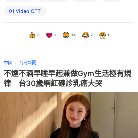
01‌ ‌Video‌ ‌OTT
8
1
34
2
1
中國
台灣新聞
不煙不酒早睡早起兼做Gym生活極有規
律 台30歲網紅確診乳癌大哭