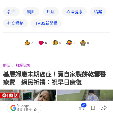
乳癌
網紅
癌症
心理健康
情緒
社交網絡
TVBS新聞網
2
0
0
1
0
熱話
熱爆話題
基層婦患末期癌症！賣自家製餅乾籌醫
療費 網民祈禱：祝早日康復
46
在Google
追蹤《香港01》