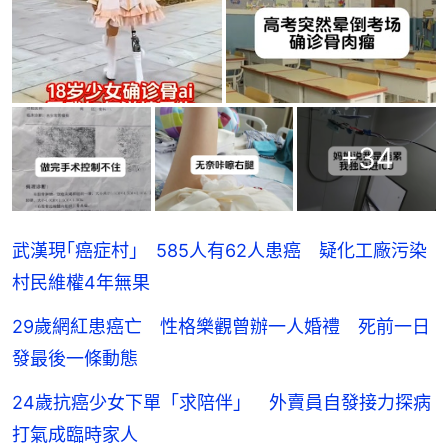
+
34
武漢現｢癌症村｣ 585人有62人患癌 疑化工廠污染
村民維權4年無果
29歲網紅患癌亡 性格樂觀曾辦一人婚禮 死前一日
發最後一條動態
24歲抗癌少女下單「求陪伴」 外賣員自發接力探病
打氣成臨時家人