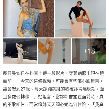
+
18
蘇日曼15日在抖音上傳一段影片，穿著病服出現在鏡
頭前：「今天的這條視頻，可能會有些傷心跟無奈，
誰會想到27歲、每天蹦蹦跳跳的我確診胃癌晚期，並
且多處骨轉移。」她坦言，當診斷書擺在面前時，真
的不敢相信，而當粉絲天天關心她為何住院，「我真