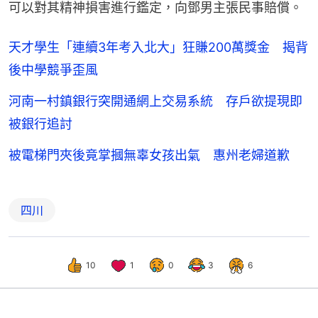
可以對其精神損害進行鑑定，向鄧男主張民事賠償。
天才學生「連續3年考入北大」狂賺200萬獎金 揭背
後中學競爭歪風
河南一村鎮銀行突開通網上交易系統 存戶欲提現即
被銀行追討
被電梯門夾後竟掌摑無辜女孩出氣 惠州老婦道歉
四川
10
1
0
3
6