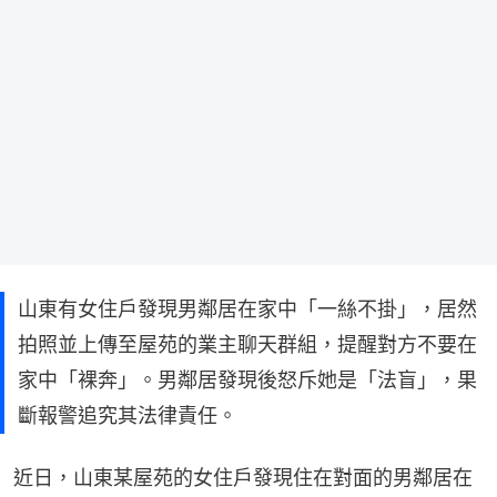
山東有女住戶發現男鄰居在家中「一絲不掛」，居然
拍照並上傳至屋苑的業主聊天群組，提醒對方不要在
家中「裸奔」。男鄰居發現後怒斥她是「法盲」，果
斷報警追究其法律責任。
近日，山東某屋苑的女住戶發現住在對面的男鄰居在