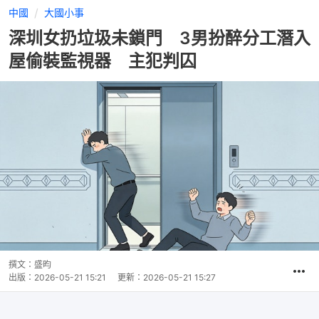
中國
大國小事
深圳女扔垃圾未鎖門 3男扮醉分工潛入
屋偷裝監視器 主犯判囚
撰文：
盛昀
出版：
2026-05-21 15:21
更新：
2026-05-21 15:27