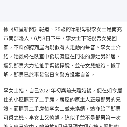
據《紅星新聞》報道，35歲的單親母親李女士是南充
市南部縣人，6月3日下午，李女士下班後帶女兒回
家，不料卻聽到屋內疑似有人走動的聲音。李女士介
紹，她最終在臥室中發現藏匿在門後的鄧姓男鄰居，
遭到鄧男大力拉扯手臂後掙脫，並帶女兒逃跑。據了
解，鄧男已於事發當日向警方投案自首。
李女士指，自己2021年初與前夫離婚後，便在如今居
住的小區購買了二手房，房屋的原主人正是鄧男的兄
嫂。而購買二手房後李女士並未換鎖，這亦給了鄧男
可乘之機。李女士又憶述，這似乎並不是鄧男第一次
進入自己家中，她曾於5月份發現衣櫃有被人翻動的