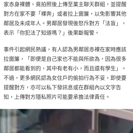
家赤身裸體，竟拍照後上傳至業主聊天群組，並提醒
對方在家不要「裸奔」或者拉上窗簾，以免影響其他
鄰居及未成年人。男鄰居發現後怒斥對方「法盲」，
表示「你犯法了知道嗎？」後果斷報警。
事件引起網民熱議，有人認為男鄰居赤裸在家時應該
拉窗簾，「即便是自己家也不能與所欲為，因為很多
鄰居都能看到的，其中有老有小，而且還有學生」。
不過，更多網民認為女住戶的偷拍行為不妥，即使要
提醒對方，亦可以私下發訊息或在群組內以文字告
知，上傳對方隱私照片可能要承擔法律責任。