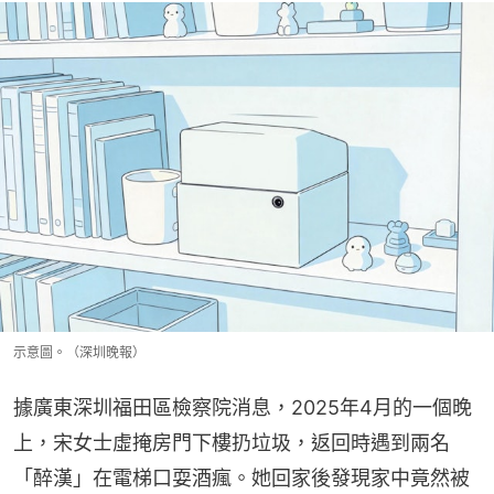
示意圖。（深圳晚報）
據廣東深圳福田區檢察院消息，2025年4月的一個晚
上，宋女士虛掩房門下樓扔垃圾，返回時遇到兩名
「醉漢」在電梯口耍酒瘋。她回家後發現家中竟然被