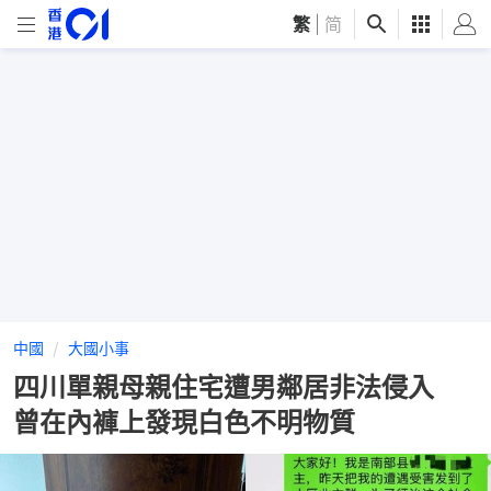
繁
|
简
中國
大國小事
四川單親母親住宅遭男鄰居非法侵入
曾在內褲上發現白色不明物質