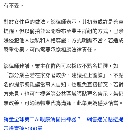
有不妥。
對於女住戶的做法，鄒律師表示，其初衷或許是善意
提醒，但以偷拍並公開發布至業主群組的方式，已涉
嫌侵犯他人隱私和人格尊嚴，方式明顯不當。若造成
嚴重後果，可能需要承擔相應法律責任。
鄒律師建議，業主在群內可以採取不點名提醒，如
「部分業主若在家穿著較少，建議拉上窗簾」。不點
名的提示既能讓當事人自知，也避免直接衝突。若對
方未見，也可在樓道等公共區域張貼匿名告示。若仍
無改善，可通過物業代為溝通，此舉更為穩妥恰當。
銷量全球第二AI眼鏡淪偷拍神器？ 網售遮光貼避提
示燈賣破5000單