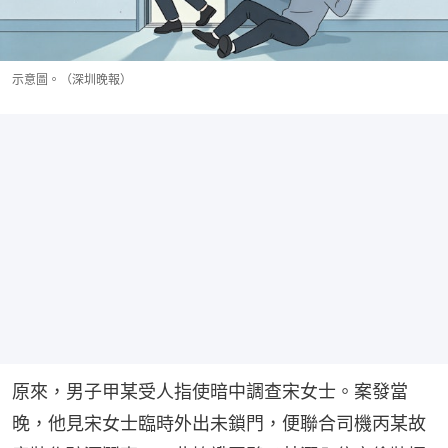
示意圖。（深圳晚報）
原來，男子甲某受人指使暗中調查宋女士。案發當
晚，他見宋女士臨時外出未鎖門，便聯合司機丙某故