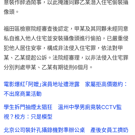
意裝作醉酒鬧事，以此掩護同夥乙某潛入住宅偷裝攝
像頭。
福田區檢察院經審查後認定，甲某及其同夥未經同意
私自進入他人住宅並安裝攝像頭進行偷拍，已嚴重侵
犯他人居住安寧，構成非法侵入住宅罪，依法對甲
某、乙某提起公訴。法院經審理，以非法侵入住宅罪
分別判處甲某、乙某有期徒刑6個月。
電影爆紅｢阿嬤｣演員地址遭泄露 家屬拒高價邀約：
不出席商業活動
學生拆門抽煙太猖狂 溫州中學男廁竟裝CCTV監
視？校方：只是模型
北京公司裝針孔攝錄機對準辦公桌 產後女員工擠奶