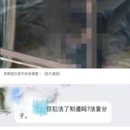
男鄰居在家中赤身裸體。（影片截圖）