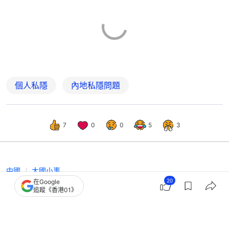
個人私隱
內地私隱問題
7
0
0
5
3
中國
大國小事
20
在Google
因垃圾起糾紛 深圳女謊稱疑男友偷
追蹤《香港01》
食 僱人深夜破門衝入鄰居睡房