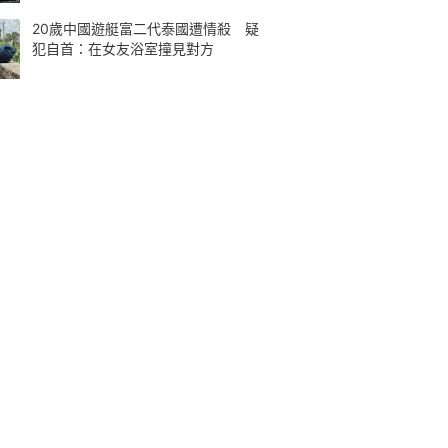
20歲中國遊艇富二代泰國遭情殺 疑
犯自首：在女友浴室撞見對方