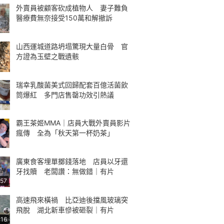
外賣員被顧客砍成植物人 妻子難負
醫療費無奈接受150萬和解撤訴
山西運城道路坍塌驚現大量白骨 官
方證為玉壁之戰遺骸
瑞幸乳酸菌美式回歸配套百億活菌飲
筒爆紅 多門店售罄功效引熱議
霸王茶姬MMA｜店員大戰外賣員影片
瘋傳 全為「秋天第一杯奶茶」
廣東食客埋單擲錢落地 店員以牙還
牙找贖 老闆讚：無做錯｜有片
:57
高速飛來橫禍 比亞迪後擋風玻璃突
飛脫 湖北新車慘被砸裂｜有片
:16