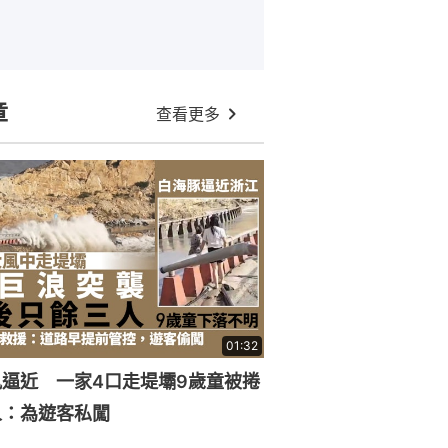
章
查看更多
01:32
逼近 一家4口走堤壩9歲童被捲
人：為遊客私闖