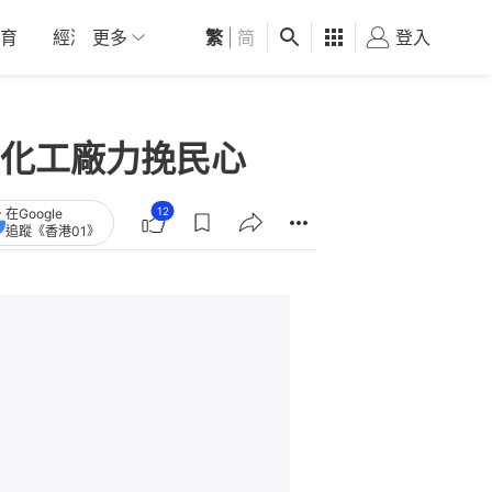
育
經濟
更多
01深圳
繁
觀點
|
简
健康
好食玩飛
登入
女
化工廠力挽民心
12
在Google
追蹤《香港01》