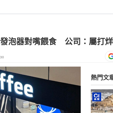
發泡器對嘴餵食 公司：屬打烊
:30
熱門文