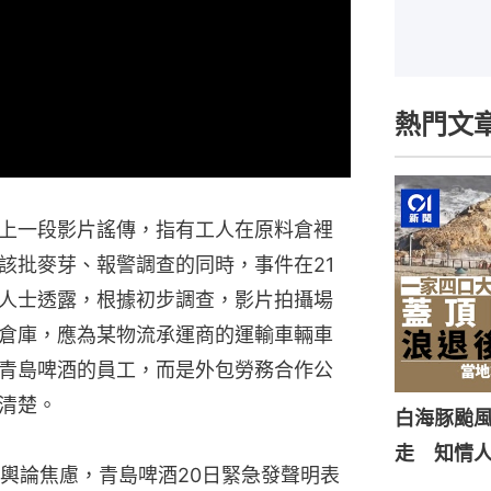
熱門文
上一段影片謠傳，指有工人在原料倉裡
該批麥芽、報警調查的同時，事件在21
人士透露，根據初步調查，影片拍攝場
倉庫，應為某物流承運商的運輸車輛車
青島啤酒的員工，而是外包勞務合作公
清楚。
白海豚颱風
走 知情
輿論焦慮，青島啤酒20日緊急發聲明表