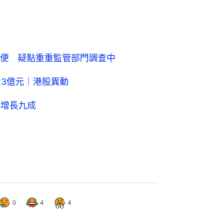
便 疑點重重監管部門調查中
23億元｜港股異動
年增長九成
0
4
4