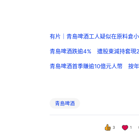
有片｜青島啤酒工人疑似在原料倉小
青島啤酒跌逾4% 遭股東減持套現
青島啤酒首季賺逾10億元人幣 按
青島啤酒
3
1