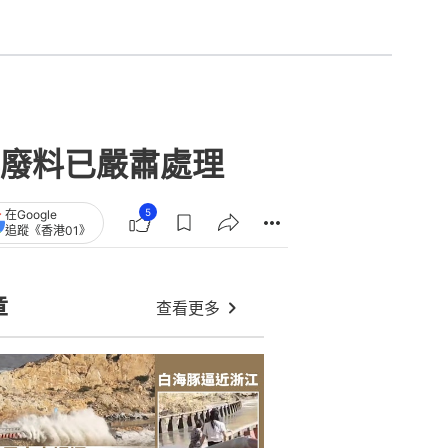
廢料已嚴肅處理
5
在Google
追蹤《香港01》
章
查看更多