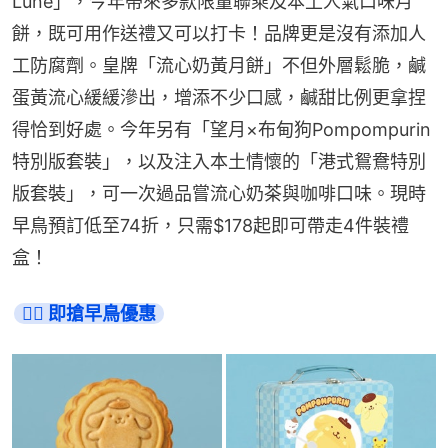
Lune」，今年帶來多款限量聯乘及本土人氣口味月
餅，既可用作送禮又可以打卡！品牌更是沒有添加人
工防腐劑。皇牌「流心奶黃月餅」不但外層鬆脆，鹹
蛋黃流心緩緩滲出，增添不少口感，鹹甜比例更拿捏
得恰到好處。今年另有「望月×布甸狗Pompompurin
特別版套裝」，以及注入本土情懷的「港式鴛鴦特別
版套裝」，可一次過品嘗流心奶茶與咖啡口味。現時
早鳥預訂低至74折，只需$178起即可帶走4件裝禮
盒！
👉🏻 即搶早鳥優惠