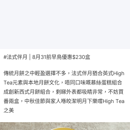
#法式伴月 | 8月31前早鳥優惠$230盒
傳統月餅之中輕盈選擇不多，法式伴月猶合英式High 
Tea元素與本地月餅文化，唔同口味嘅慕絲蛋糕組合
成創新西式月餅組合，剩睇外表都吸睛非常，不妨買
番兩盒，中秋佳節與家人喺皎潔明月下樂嚐High Tea
之美