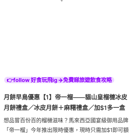
👉follow 好食玩飛ig ✈️免費睇旅遊飲食攻略
月餅早鳥優惠【1】帝一榴——貓山皇榴槤冰皮
月餅禮盒／冰皮月餅＋麻糬禮盒／加$1多一盒
想品嘗百份百的榴槤滋味？馬來西亞國宴級御用品牌
「帝一榴」今年推出限時優惠，現時只需加$1即可額