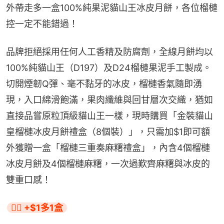
外帶走多一盒100%純果泥貓山王冰皮月餅，各位榴槤
控一定不能錯過！
品牌拒絕採用任何人工香精及防腐劑，全線月餅均以
100%純貓山王（D197）及D24榴槤果泥手工製成。
切開煙韌Q彈、毫不黏牙的冰皮，榴槤香氣隨即湧
現，入口綿滑飽滿，果肉纖維與回甘層次交織，猶如
直接品嘗原粒頂級貓山王一樣，現時購買「金裝貓山
皇榴槤冰皮月餅禮盒（8個裝）」，只需加$1即可額
外獲贈一盒「榴槤三重奏麻糬禮盒」，內含4個榴槤
冰皮月餅及4個榴槤麻糬，一次過歎齊麻糬與冰皮的
雙重口感！
👉🏻 +$1多1盒