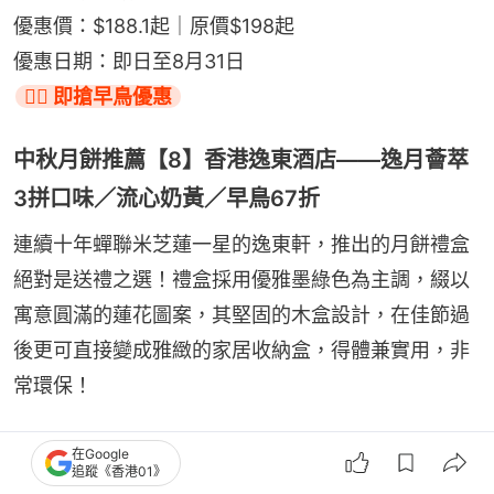
優惠價：$188.1起｜原價$198起
優惠日期：即日至8月31日
👉🏻 即搶早鳥優惠
中秋月餅推薦【8】香港逸東酒店——逸月薈萃
3拼口味／流心奶黃／早鳥67折
連續十年蟬聯米芝蓮一星的逸東軒，推出的月餅禮盒
絕對是送禮之選！禮盒採用優雅墨綠色為主調，綴以
寓意圓滿的蓮花圖案，其堅固的木盒設計，在佳節過
後更可直接變成雅緻的家居收納盒，得體兼實用，非
常環保！
如果想一次過滿足全家人，推薦有齊迷你流心奶黃、
在Google
追蹤《香港01》
迷你流心奶黃白蓮蓉及迷你陳皮豆沙三款口味的「逸