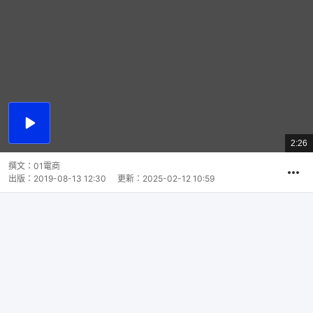
播
放
2:26
總
影
共
片
時
撰文：
01電商
間
出版：
2019-08-13 12:30
更新：
2025-02-12 10:59