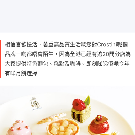
相信喜歡慢活、著重高品質生活嘅您對Crostini呢個
品牌一啲都唔會陌生，因為全港已經有逾20間分店為
大家提供特色麵包、糕點及咖啡。即刻睇睇佢哋今年
有咩月餅選擇