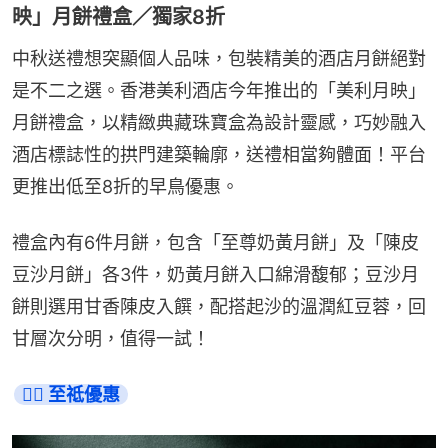
映」月餅禮盒／獨家8折
中秋送禮想突顯個人品味，包裝精美的酒店月餅絕對
是不二之選。香港美利酒店今年推出的「美利月映」
月餅禮盒，以精緻典藏珠寶盒為設計靈感，巧妙融入
酒店標誌性的拱門建築輪廓，送禮相當夠體面！平台
更推出低至8折的早鳥優惠。
禮盒內有6件月餅，包含「至尊奶黃月餅」及「陳皮
豆沙月餅」各3件，奶黃月餅入口綿滑馥郁；豆沙月
餅則選用甘香陳皮入饌，配搭起沙的溫潤紅豆蓉，回
甘層次分明，值得一試！
👉🏻 至祗優惠