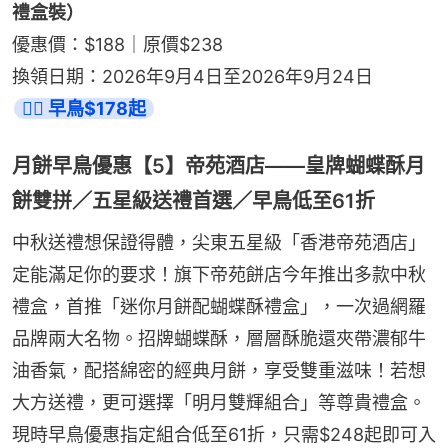
禮盒裝）
優惠價：$188｜原價$238
換領日期：2026年9月4日至2026年9月24日
👉🏻 早鳥$178起
月餅早鳥優惠【5】帝苑酒店——皇牌蝴蝶酥月
餅雙拼／五星級送禮首選／早鳥低至61折
中秋送禮想保證得體，尖東五星級「香港帝苑酒店」
定能滿足你的要求！旗下帝苑餅店今年推出多款中秋
禮盒，首推「迷你月餅配蝴蝶酥禮盒」，一次過網羅
品牌兩大名物。招牌蝴蝶酥，層層酥脆還夾帶濃郁牛
油香氣，配搭綿密的經典月餅，享受雙重滋味！若想
大方送禮，更可選擇「明月雙輝組合」等尊貴禮盒。
現時早鳥優惠指定組合低至61折，只需$248起即可入