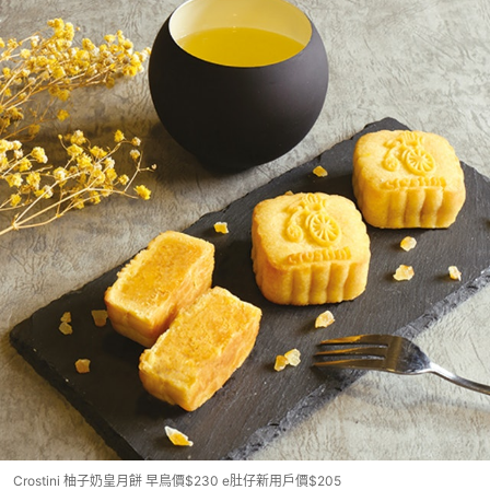
Crostini 柚子奶皇月餅 早鳥價$230 e肚仔新用戶價$205