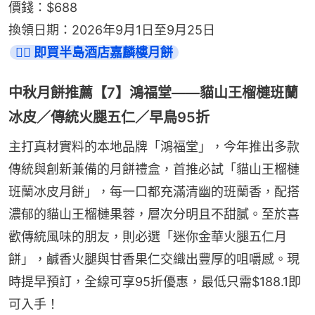
價錢：$688
換領日期：2026年9月1日至9月25日
👉🏻 即買半島酒店嘉麟樓月餅
中秋月餅推薦【7】鴻福堂——貓山王榴槤班蘭
冰皮／傳統火腿五仁／早鳥95折
主打真材實料的本地品牌「鴻福堂」，今年推出多款
傳統與創新兼備的月餅禮盒，首推必試「貓山王榴槤
班蘭冰皮月餅」，每一口都充滿清幽的班蘭香，配搭
濃郁的貓山王榴槤果蓉，層次分明且不甜膩。至於喜
歡傳統風味的朋友，則必選「迷你金華火腿五仁月
餅」，鹹香火腿與甘香果仁交織出豐厚的咀嚼感。現
時提早預訂，全線可享95折優惠，最低只需$188.1即
可入手！