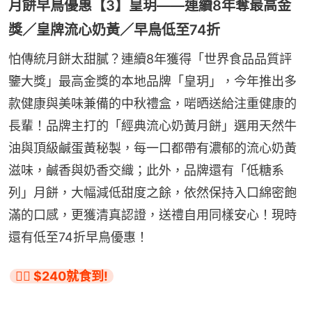
月餅早鳥優惠【3】皇玥——連續8年奪最高金
獎／皇牌流心奶黃／早鳥低至74折
怕傳統月餅太甜膩？連續8年獲得「世界食品品質評
鑒大獎」最高金獎的本地品牌「皇玥」，今年推出多
款健康與美味兼備的中秋禮盒，啱晒送給注重健康的
長輩！品牌主打的「經典流心奶黃月餅」選用天然牛
油與頂級鹹蛋黃秘製，每一口都帶有濃郁的流心奶黃
滋味，鹹香與奶香交織；此外，品牌還有「低糖系
列」月餅，大幅減低甜度之餘，依然保持入口綿密飽
滿的口感，更獲清真認證，送禮自用同樣安心！現時
還有低至74折早鳥優惠！
👉🏻 $240就食到!