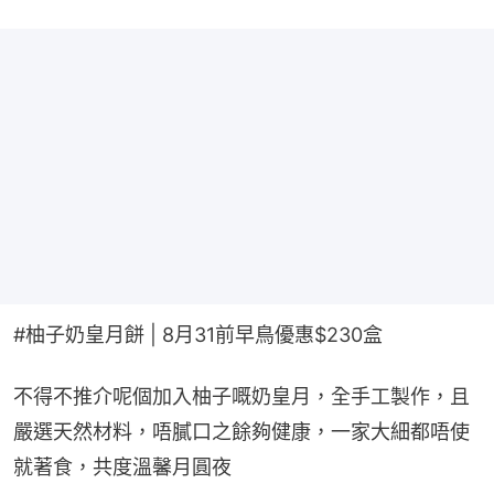
#柚子奶皇月餅 | 8月31前早鳥優惠$230盒
不得不推介呢個加入柚子嘅奶皇月，全手工製作，且
嚴選天然材料，唔膩口之餘夠健康，一家大細都唔使
就著食，共度溫馨月圓夜