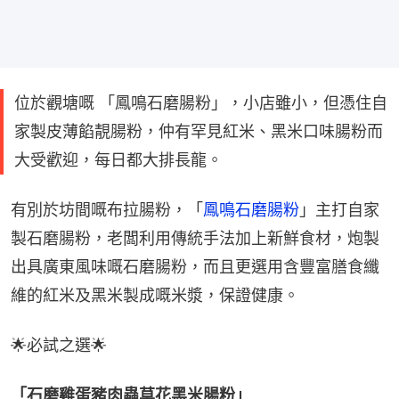
位於觀塘嘅 「鳳鳴石磨腸粉」，小店雖小，但憑住自
家製皮薄餡靚腸粉，仲有罕見紅米、黑米口味腸粉而
大受歡迎，每日都大排長龍。
有別於坊間嘅布拉腸粉，「
鳳鳴石磨腸粉
」主打自家
製石磨腸粉，老闆利用傳統手法加上新鮮食材，炮製
出具廣東風味嘅石磨腸粉，而且更選用含豐富膳食纖
維的紅米及黑米製成嘅米漿，保證健康。
🌟必試之選🌟
「石磨雞蛋豬肉蟲草花黑米腸粉」