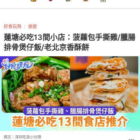
好食玩飛
旅遊
蓮塘必吃13間小店：菠蘿包手撕雞/臘腸
排骨煲仔飯/老北京香酥餅
撰文：
深圳吃貨小分隊