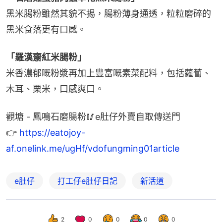
黑米腸粉雖然其貌不掦，腸粉薄身通透，粒粒磨碎的
黑米食落更有口感。
「羅漢齋紅米腸粉」
米香濃郁嘅粉漿再加上豐富嘅素菜配料，包括蘿蔔、
木耳、栗米，口感爽口。
觀塘 - 鳳鳴石磨腸粉🥢e肚仔外賣自取傳送門
👉 
https://eatojoy-
af.onelink.me/ugHf/vdofungming01article
e肚仔
打工仔e肚仔日記
新活道
2
0
0
0
0