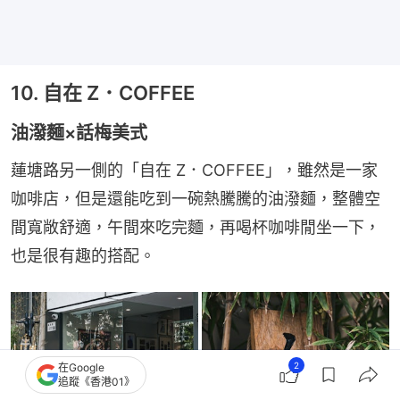
10. 自在 Z．COFFEE
油潑麵×話梅美式
蓮塘路另一側的「自在 Z．COFFEE」，雖然是一家
咖啡店，但是還能吃到一碗熱騰騰的油潑麵，整體空
間寬敞舒適，午間來吃完麵，再喝杯咖啡閒坐一下，
也是很有趣的搭配。
2
在Google
追蹤《香港01》