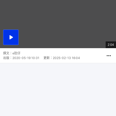
播
放
2:04
總
影
共
片
時
撰文：
e肚仔
間
出版：
2020-05-19 10:31
更新：
2025-02-13 16:04