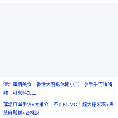
深圳蓮塘美食｜香港大廚退休開小店 拿手牛河啫啫
雞 可來料加工
蓮塘口岸手信9大推介｜不止KUMO！超大糯米糍+黑
芝麻鬆糕+合桃酥