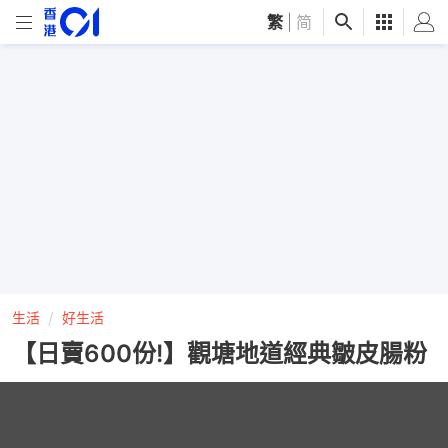
繁
|
简
生活
好生活
【日賣600份!】觀塘地道經典皺皮腸粉