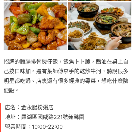
招牌的臘腸排骨煲仔飯，飯焦卜卜脆，醬油在桌上自
己按口味加。還有葉師傅拿手的乾炒牛河，聽說很多
明星都吃過。店裏還有很多經典的粵菜，想吃什麼隨
便點。
店名：金永腸粉粥店
地址：羅湖區國威路221號蓮馨園
營業時間：10:00-22:00