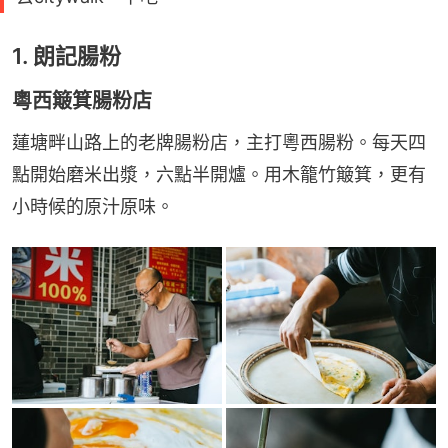
1. 朗記腸粉
粵西簸箕腸粉店
蓮塘畔山路上的老牌腸粉店，主打粵西腸粉。每天四
點開始磨米出漿，六點半開爐。用木籠竹簸箕，更有
小時候的原汁原味。