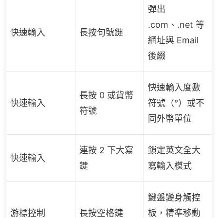
彈出
.com、.net 等
快速輸入
長按句號鍵
網址與 Email
後綴
快速輸入度數
長按 0 或貨幣
快速輸入
符號（°）或不
符號
同外幣單位
連按 2 下大寫
鎖定英文全大
快速輸入
鍵
寫輸入模式
鍵盤變身觸控
游標控制
長按空格鍵
板，精準移動