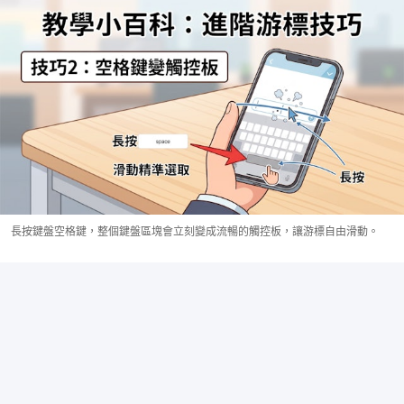
長按鍵盤空格鍵，整個鍵盤區塊會立刻變成流暢的觸控板，讓游標自由滑動。