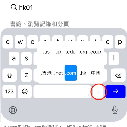
在 Safari 網址列或 Email 欄位輸入時，長按鍵盤上的句號鍵。會跳出