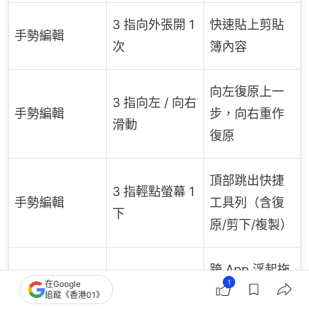
3 指向外張開 1
快速貼上剪貼
手勢編輯
次
簿內容
向左復原上一
3 指向左 / 向右
手勢編輯
步，向右重作
滑動
復原
頂部跳出快捷
3 指輕點螢幕 1
手勢編輯
工具列（含復
下
原/剪下/複製）
跨 App 浮起拖
長按選取文字
1
在Google
快捷工具
曳貼上（原文
追蹤《香港01》
直接拖曳