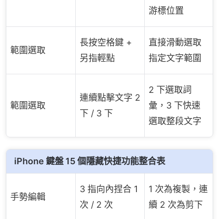
游標位置
長按空格鍵 +
直接滑動選取
範圍選取
另指輕點
指定文字範圍
2 下選取詞
連續點擊文字 2
範圍選取
彙，3 下快速
下 / 3 下
選取整段文字
iPhone 鍵盤 15 個隱藏快捷功能整合表
3 指向內捏合 1
1 次為複製，連
手勢編輯
次 / 2 次
續 2 次為剪下