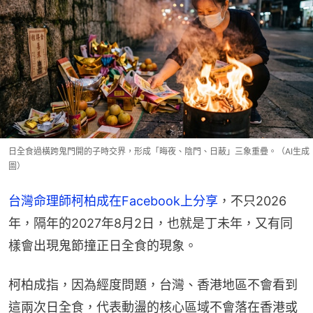
日全食過橫跨鬼門開的子時交界，形成「晦夜、陰門、日蔽」三象重疊。（AI生成
圖）
台灣命理師柯柏成在Facebook上分享
，不只2026
年，隔年的2027年8月2日，也就是丁未年，又有同
樣會出現鬼節撞正日全食的現象。
柯柏成指，因為經度問題，台灣、香港地區不會看到
這兩次日全食，代表動盪的核心區域不會落在香港或