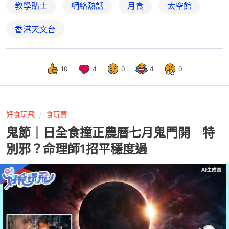
教學貼士
網絡熱話
月食
太空館
香港天文台
10
4
0
4
0
好食玩飛
食玩買
鬼節｜日全食撞正農曆七月鬼門開 特
別邪？命理師1招平穩度過