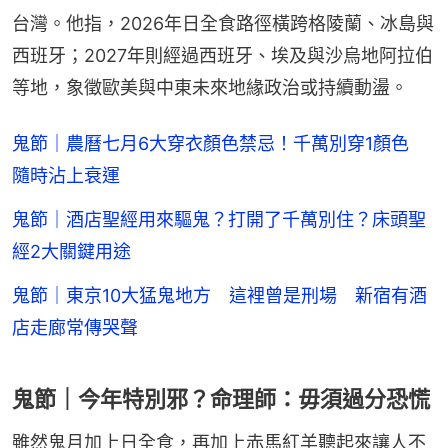
台灣。他指，2026年日全食路徑橫跨格陵蘭、冰島與
西班牙；2027年則經過西班牙、埃及與沙烏地阿拉伯
等地，象徵歐美與中東未來地緣政治或持續動盪。
鬼節｜農曆七月6大穿衣顏色禁忌！千萬別穿1顏色
隨時沾上衰運
鬼節｜酒店聖經用來驅鬼？打開了千萬別住？床頭聖
經2大關鍵用途
鬼節｜東京10大猛鬼地方 這裡曾是刑場 新宿有酒
店走廊常傳哭聲
鬼節｜今年特別邪？命理師：毋須過分恐慌
雖然鬼月加上日全食，再加上赤馬紅羊聽起來讓人不