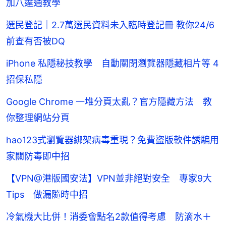
加八達通教學
選民登記｜2.7萬選民資料未入臨時登記冊 教你24/6
前查有否被DQ
iPhone 私隱秘技教學 自動關閉瀏覽器隱藏相片等 4
招保私隱
Google Chrome 一堆分頁太亂？官方隱藏方法 教
你整理網站分頁
hao123式瀏覽器綁架病毒重現？免費盜版軟件誘騙用
家關防毒即中招
【VPN@港版國安法】VPN並非絕對安全 專家9大
Tips 做漏隨時中招
冷氣機大比併！消委會點名2款值得考慮 防滴水＋