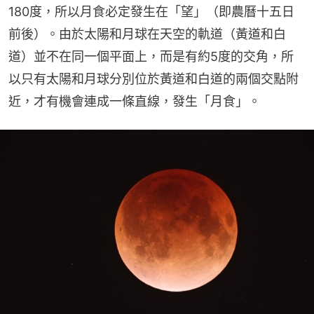
180度，所以月食必定發生在「望」（即農曆十五日
前後）。由於太陽和月球在天空的軌道（黃道和白
道）並不在同一個平面上，而是有約5度的交角，所
以只有太陽和月球分別位於黃道和白道的兩個交點附
近，才有機會連成一條直線，發生「月食」。