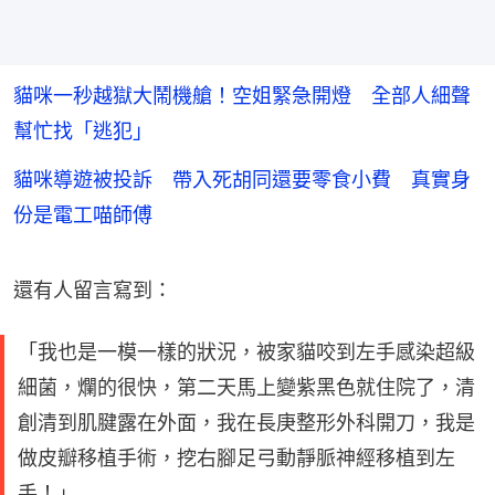
貓咪一秒越獄大鬧機艙！空姐緊急開燈 全部人細聲
幫忙找「逃犯」
貓咪導遊被投訴 帶入死胡同還要零食小費 真實身
份是電工喵師傅
還有人留言寫到：
「我也是一模一樣的狀況，被家貓咬到左手感染超級
細菌，爛的很快，第二天馬上變紫黑色就住院了，清
創清到肌腱露在外面，我在長庚整形外科開刀，我是
做皮瓣移植手術，挖右腳足弓動靜脈神經移植到左
手！」