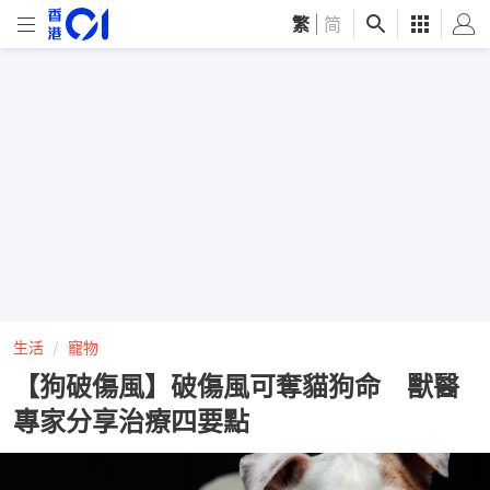
繁
|
简
生活
寵物
【狗破傷風】破傷風可奪貓狗命 獸醫
專家分享治療四要點