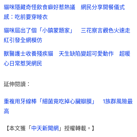
貓咪隱藏奇怪飲食癖好惹熱議 網民分享開餐儀式
感：吃前要穿睡衣
貓咪屆出了個「小鎮蒙題家」 三花察言觀色火速走
紅引發全網模仿
獸醫護士收養殘疾貓 天生缺陷變超可愛動作 超暖
心日常惹哭網民
延伸閱讀：
重複用牙線棒「細菌竟吃掉心臟瓣膜」　1族群風險最
高
【本文獲「
中天新聞網
」授權轉載。】