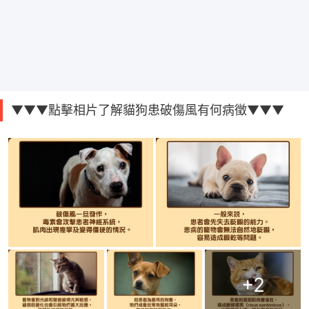
▼▼▼點擊相片了解貓狗患破傷風有何病徵▼▼▼
+
2