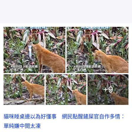
+
9
貓咪睡桌邊以為好懂事 網民點醒鏟屎官自作多情：
單純嫌中間太凍