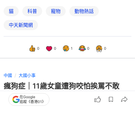
貓
科普
寵物
動物熱話
中天新聞網
0
0
1
0
0
中國
大國小事
瘋狗症｜11歲女童遭狗咬怕挨罵不敢
說 2月後發病48小時內亡
在Google
追蹤《香港01》