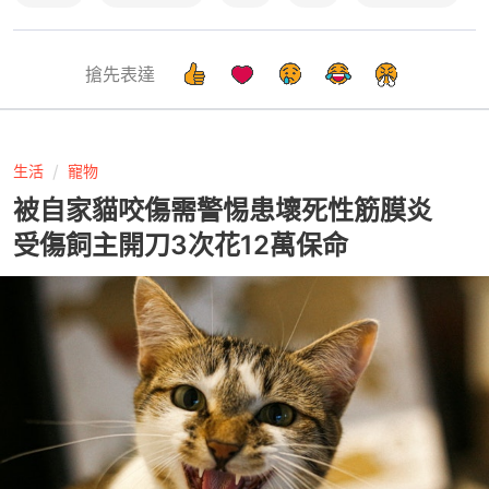
搶先表達
生活
寵物
被自家貓咬傷需警惕患壞死性筋膜炎
受傷飼主開刀3次花12萬保命