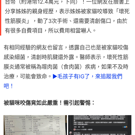
台幣（約港幣12.4萬元，下同）！一位網友在臉書上
分享姊姊的親身經歷，表示姊姊被家貓咬導致「壞死
性筋膜炎」，動了3次手術、還需要清創傷口，由於
有很多自費項目，所以費用相當嚇人。
有相同經驗的網友也留言，透露自己也是被家貓咬傷
感染細菌，清創時肌腱還外露。醫師表示，壞死性筋
膜炎通常被稱為噬肉菌（食肉菌）疾病，如果不及時
治療，可能會致命。
►毛孩子有IG了，來追蹤我們
吧！
被貓咪咬傷竟如此嚴重！需引起警惕：