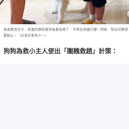
爸爸教育兒子，家裏的邊牧看到後着急壞了，不停在旁邊打轉，然後，發出叫聲想
要制止。（抖音＠家有十一）
狗狗為救小主人使出「圍魏救趙」計策：