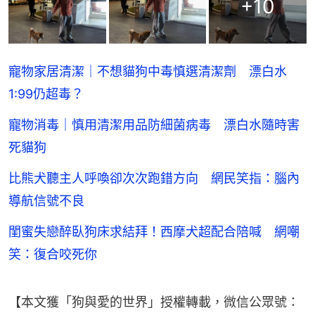
+
10
寵物家居清潔｜不想貓狗中毒慎選清潔劑 漂白水
1:99仍超毒？
寵物消毒｜慎用清潔用品防細菌病毒 漂白水隨時害
死貓狗
比熊犬聽主人呼喚卻次次跑錯方向 網民笑指：腦內
導航信號不良
閨蜜失戀醉臥狗床求結拜！西摩犬超配合陪喊 網嘲
笑：復合咬死你
【本文獲「狗與愛的世界」授權轉載，微信公眾號：