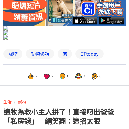
寵物
動物熱話
狗
ETtoday
2
2
0
4
0
生活
寵物
邊牧為救小主人拼了！直接叼出爸爸
「私房錢」 網笑翻：這招太狠