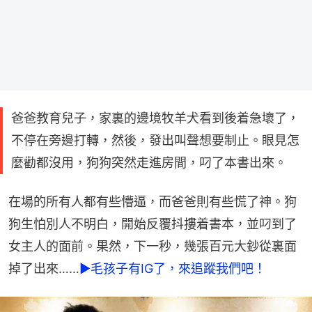
爸爸教育兒子，家裏的邊境牧羊犬看到後着急壞了，
不停在旁邊打轉，然後，發出叫聲想要制止。眼見怎
麼勸都沒用，狗狗突然走進房間，叼了本書出來。
在場的所有人都有些懵逼，而爸爸則有些慌了神。狗
狗生怕別人不明白，開始反覆抖摟着書本，並叼到了
女主人的面前。果然，下一秒，幾張百元大鈔從裏面
掉了出來……
►毛孩子有IG了，來追蹤我們吧！