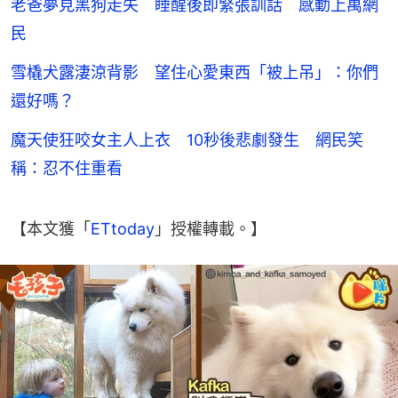
老爸夢見黑狗走失 睡醒後即緊張訓話 感動上萬網
民
雪橇犬露淒涼背影 望住心愛東西「被上吊」：你們
還好嗎？
魔天使狂咬女主人上衣 10秒後悲劇發生 網民笑
稱：忍不住重看
【本文獲「
ETtoday
」授權轉載。】