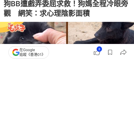
狗BB遭戲弄委屈求救！狗媽全程冷眼旁
觀 網笑：求心理陰影面積
8
在Google
追蹤《香港01》
撰文：
狗與愛的世界
出版：
2026-07-25 12:00
更新：
2026-07-27 10:54