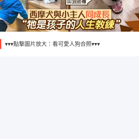
▾▾▾點撃圖片放大：看可愛人狗合照▾▾▾