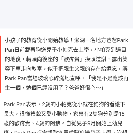
小孩子的教育從小開始教導！澎湖一名地方爸爸Park
Pan日前載著狗送兒子小帕克去上學，小帕克到達目
的地後，轉頭向後座的「歐疼貴」摸頭道謝，露出笑
容下車走向教室，似乎把親生父親的存在給遺忘，讓
Park Pan當場玻璃心碎滿地直呼，「我是不是應該再
生一個，這個已經沒用了？爸爸好傷心～」
Park Pan表示，2歲的小帕克從小就在狗狗的看護下
長大，很懂禮貌又愛小動物，家裏有2隻狗分別是15
歲的歐疼貴、4歲的阿狼。自從兒子9月開始上幼兒
班，Park Pan都會載歐疼貴或阿狼送兒子上學，沒想