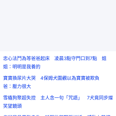
忠心法鬥為等爸爸起床 凌晨3點守門口到7點 姐
姐：明明是我養的
寶寶換尿片大哭 4保姆犬圍觀以為寶寶被欺負
爸：壓力很大
雪橇狗聚超失控 主人念一句「咒語」 7犬竟同步燦
笑望鏡頭