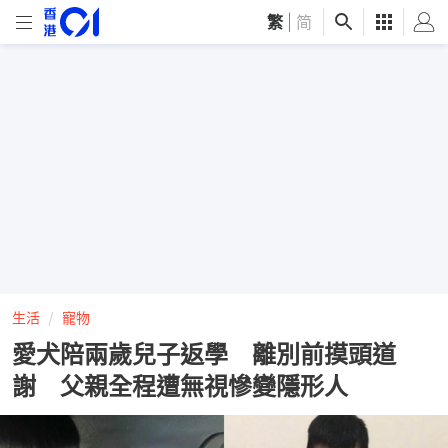
繁
|
简
生活
寵物
愛犬陪兩歲兒子返學 離別前摸頭道
謝 父親全程遭無視慘變隱形人