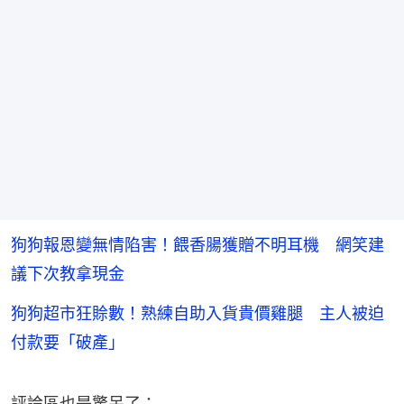
狗狗報恩變無情陷害！餵香腸獲贈不明耳機 網笑建
議下次教拿現金
狗狗超市狂賒數！熟練自助入貨貴價雞腿 主人被迫
付款要「破產」
評論區也是驚呆了：