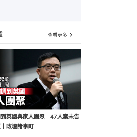
章
查看更多
到英國與家人團聚 47人案未告
照｜政壇諸事町