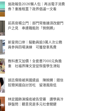
施政報告2026懶人包｜再派電子消費
券？重推租置？政界倡議一文看
前高官楊立門：部門常推搪須改變門
戶之見 串連職能防「側側膊」
新皇崗口岸｜擬動員逾3萬人次公務
員參與四場演練 可獲發車馬費
教科書又加價！全套書7000元負擔
重 社福界陳文宜促恢復學生津貼
胡志偉險被英國遣返 陳婉嫻：錯信
狡猾英國自討苦吃 留港風險低
林定國飾演燥底被告受審 讚學員冷
靜盤問：聽意見是多元社會關鍵