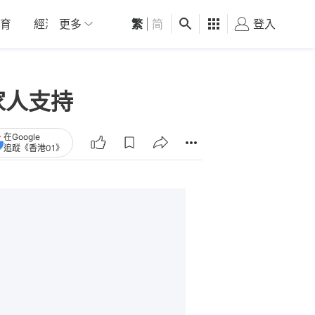
育
經濟
更多
01深圳
繁
觀點
|
简
健康
好食玩飛
登入
女
家人支持
在Google
追蹤《香港01》