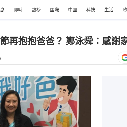
息
即時
熱榜
國際
中國
科技
生活
體
節再抱抱爸爸？ 鄭泳舜：感謝
9