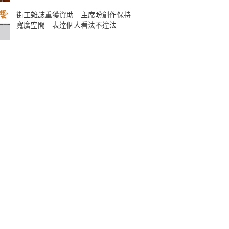
街工雜誌重獲資助 主席盼創作保持
寬廣空間 表達個人看法不違法