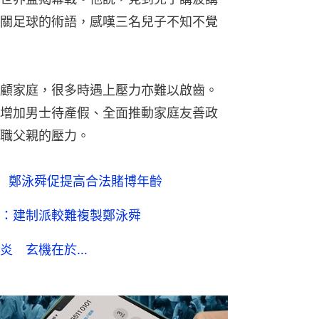
關足球的術語，感嘆三名兒子不知不覺
顧家庭，很多時遇上壓力亦難以啟齒。
增加男士待產假、全面推動家庭友善政
職父親的壓力。
波 鄭泳舜促提高合法賭博年齡
：建制派較難複製鄭泳舜
炎 玄機在於…