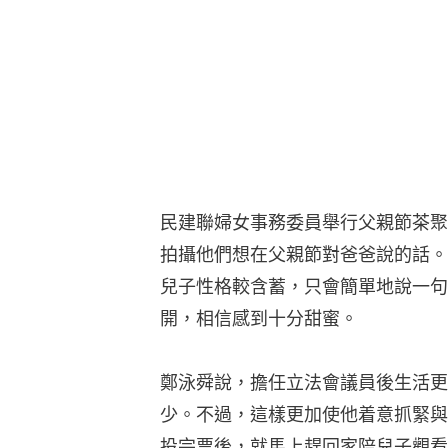
民建聯婦女事務委員舉行父親節茶聚
拍攝他們想在父親節對爸爸說的話。
兒子性格較含蓄，只會簡單地說一句
開，相信感到十分甜蜜。
鄭泳舜說，擔任立法會議員後生活更
少。不過，這樣更加使他着意抓緊與
投完票後，就馬上趕回家陪兒子觀看