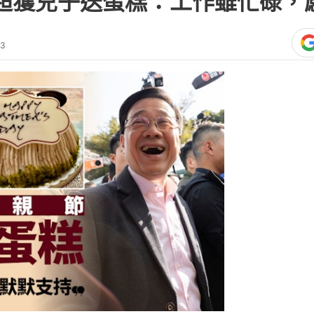
家超獲兒子送蛋糕：工作雖忙碌，
03