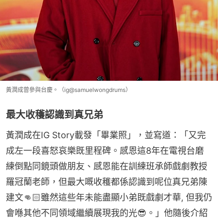
黃潤成曾參與台慶。（ig@samuelwongdrums）
最大收穫認識到真兄弟
黃潤成在IG Story載發「畢業照」，並寫道：「又完
成左一段喜怒哀樂既里程碑。感恩這8年在電視台磨
練倒點同鏡頭做朋友、感恩能在訓練班承師戲劇教授
羅冠蘭老師，但最大嘅收穫都係認識到呢位真兄弟陳
建文👊🏻雖然這些年未能盡顯小弟既戲劇才華, 但我仍
會喺其他不同領域繼續展現我的光😎。」他隨後介紹