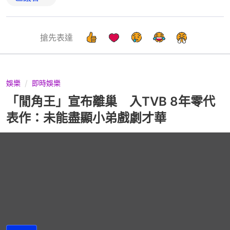
搶先表達
娛樂
即時娛樂
「閒角王」宣布離巢 入TVB 8年零代
表作：未能盡顯小弟戲劇才華