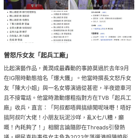
曾怒斥女友「起兵工廠」
比起演藝作品，黃潤成最轟動的事跡莫過於去年9月
在IG限時動態揞名「爆大鑊」。他當時撰長文怒斥女
友「陳大小姐」與一名女導演過從甚密，半夜遊車河
且不接電話。他當時激動爆粗指對方在TVB「起兵工
廠」收兵，直言：「阿叔都唔興搞緋聞呢味嘢！唔好
搞阿叔吖大佬！小朋友玩泥沙咩，亂X七八糟，癲
嘅！內耗夠了！」相關言論隨即在Threads引發熱
議，網民直指事件女主角為2023年落選港姐陳曉彤