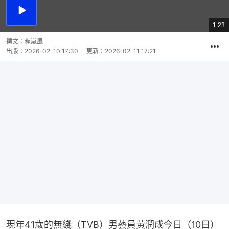
播
放
1:23
總
影
共
片
時
撰文：
程嵐風
間
出版：
2026-02-10 17:30
更新：
2026-02-11 17:21
現年41歲的無綫（TVB）男藝員黃潤成今日（10日）