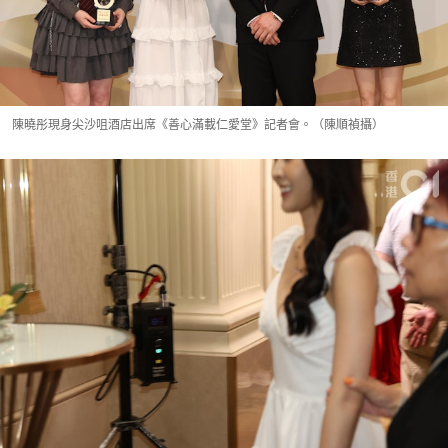
陳曉彤現身尖沙咀酒店出席《善心滿載仁愛堂》記者會。（陳順禎攝）