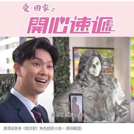
黃潤成客串《愛回家》角色超過10個。(電視截圖)