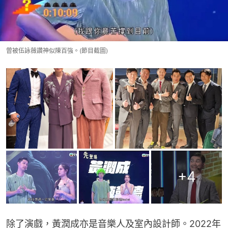
曾被伍詠薇讚神似陳百強。(節目截圖)
+
4
除了演戲，黃潤成亦是音樂人及室內設計師。2022年