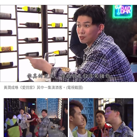
黃潤成喺《愛回家》其中一集演酒客。(電視截圖)