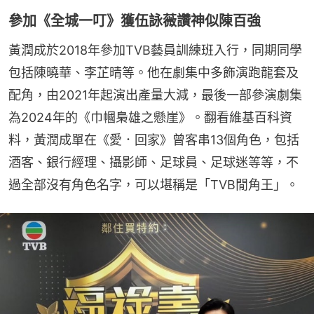
參加《全城一叮》獲伍詠薇讚神似陳百強
黃潤成於2018年參加TVB藝員訓練班入行，同期同學
包括陳曉華、李芷晴等。他在劇集中多飾演跑龍套及
配角，由2021年起演出產量大減，最後一部參演劇集
為2024年的《巾幗梟雄之懸崖》。翻看維基百科資
料，黃潤成單在《愛．回家》曾客串13個角色，包括
酒客、銀行經理、攝影師、足球員、足球迷等等，不
過全部沒有角色名字，可以堪稱是「TVB閒角王」。