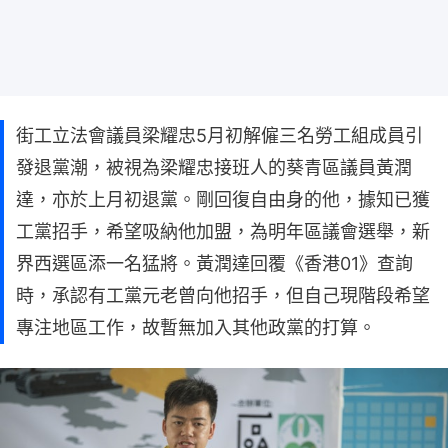
街工立法會議員梁耀忠5月初解僱三名勞工組成員引
發退黨潮，被視為梁耀忠接班人的葵青區議員黃潤
達，亦於上月初退黨。剛回復自由身的他，據知已獲
工黨招手，希望吸納他加盟，為明年區議會選舉，新
界西選區添一名猛將。黃潤達回覆《香港01》查詢
時，承認有工黨元老曾向他招手，但自己現階段希望
專注地區工作，故暫無加入其他政黨的打算。