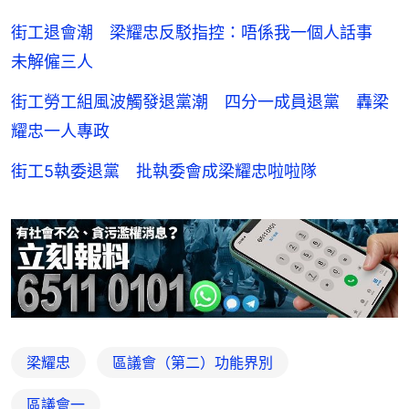
街工退會潮 梁耀忠反駁指控：唔係我一個人話事
未解僱三人
街工勞工組風波觸發退黨潮 四分一成員退黨 轟梁
耀忠一人專政
街工5執委退黨 批執委會成梁耀忠啦啦隊
梁耀忠
區議會（第二）功能界別
區議會一