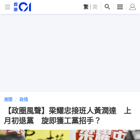
繁
|
简
港聞
政情
【政圈風聲】梁耀忠接班人黃潤達 上
月初退黨 旋即獲工黨招手？