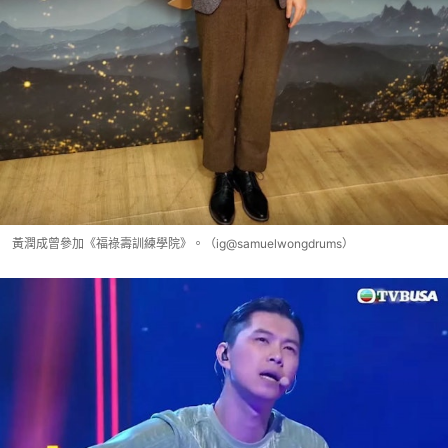
黃潤成曾參加《福祿壽訓練學院》。（ig@samuelwongdrums）