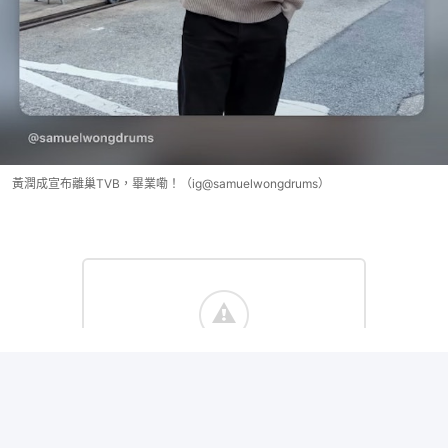
黃潤成宣布離巢TVB，畢業嘞！（ig@samuelwongdrums）