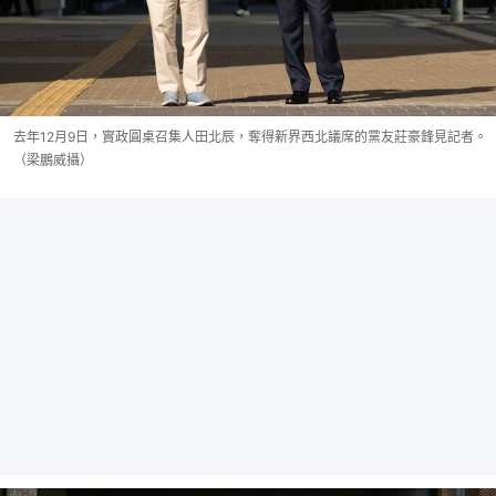
去年12月9日，實政圓桌召集人田北辰，奪得新界西北議席的黨友莊豪鋒見記者。
（梁鵬威攝）