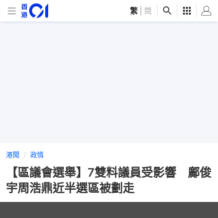
繁
|
简
港聞
政情
【區議會選舉】7雙料議員受影響 鄺俊
宇周浩鼎近半選區被劃走