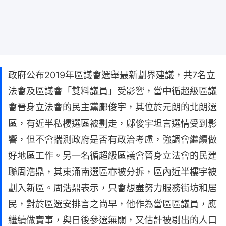
政府公布2019年區議會選舉最新劃界建議，共7名立
法會及區議會「雙料議員」受影響，當中循超級區議
會晉身立法會的民主黨鄺俊宇，其位於元朗的北朗選
區，有近半私樓選區被劃走，鄺俊宇坦言選情受到影
響，但不會揣測政府是否有政治考慮，強調會繼續做
好地區工作。另一名循超級區議會晉身立法會的民建
聯周浩鼎，其東涌南選區亦被分拆，區內近半樓宇被
劃入新區。周浩鼎表示，只會想盡努力服務街坊和居
民，對於區選安排言之尚早，他作為當區區議員，應
繼續做實事，與日後參選無關，又估計被剔出的人口