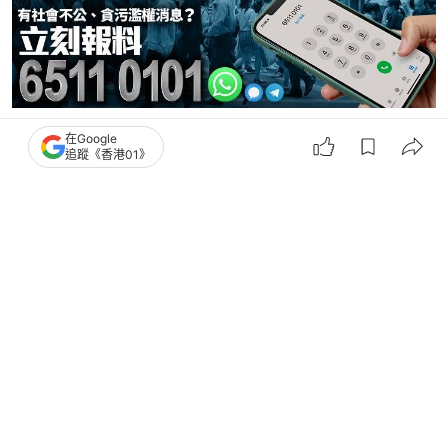
在Google
葉劉淑儀
政・直說
區議會
區議會
追蹤《香港01》
新民黨
田北辰
6
0
1
5
1
港聞
政情
｢雙料議員｣兩邊走開會嘆奔波 大埔區
議會零缺席有秘技｜政圈風聲