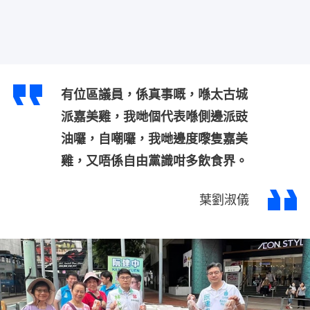
有位區議員，係真事嘅，喺太古城
派嘉美雞，我哋個代表喺側邊派豉
油囉，自嘲囉，我哋邊度嚟隻嘉美
雞，又唔係自由黨識咁多飲食界。
葉劉淑儀