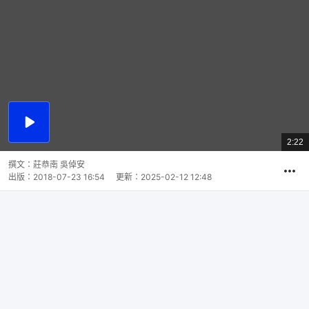
播
放
2:22
總
影
共
片
時
撰文：
莊恭南 吳倬安
間
出版：
2018-07-23 16:54
更新：
2025-02-12 12:48