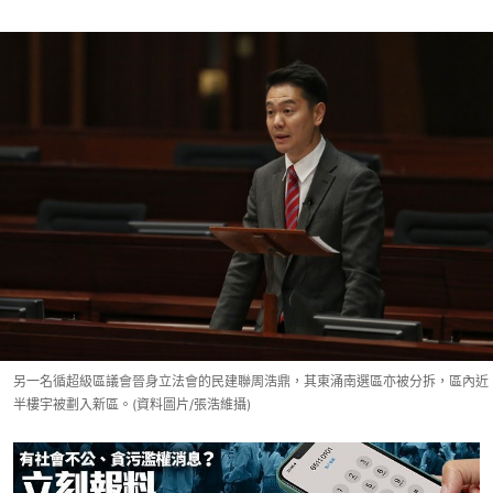
另一名循超級區議會晉身立法會的民建聯周浩鼎，其東涌南選區亦被分拆，區內近
半樓宇被劃入新區。(資料圖片/張浩維攝)