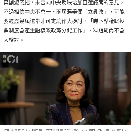
葉劉淑儀指，未曾向中央反映增加直選議席的意見，
不過相信中央不會一、兩屆選舉便「立亂改」，可能
要經歷幾屆選舉才可定論作大檢討，「睇下點樣嘅投
票制度會產生點樣嘅政黨分配工作」，料短期內不會
大檢討。
行政會議召集人、新民黨主席葉劉淑儀接受《香港01》節目《政・直說》專訪。