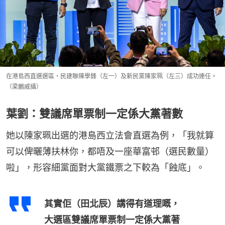
在港島西直選選區，民建聯陳學鋒（左一）及新民黨陳家珮（左三）成功連任。
（梁鵬威攝）
葉劉：雙議席單票制一定係大黨著數
她以陳家珮出選的港島西立法會直選為例，「我就算
可以俾曬薄扶林你，都唔及一座華富邨（選民數量）
啦」，形容細黨面對大黨鐵票之下較為「蝕底」。
其實佢（田北辰）講得有道理嘅，
大選區雙議席單票制一定係大黨著