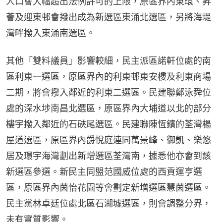
人口會大幅超出法例許可的上限，原區界內東環、昇
薈及迎東邨會撥出成為新選區東涌北選區，另將海堤
灣畔撥入東涌南選區。
其他「雙料議員」影響較細，民主派區諾軒位處的南
區利東一選區，原區界內的利東邨東安樓及利東商場
二期，將會撥入鄰近的利東二選區。民建聯鄭泳舜位
處的深水埗南昌北選區，原區界內大埔道以北的部分
樓宇撥入鄰近的石硤尾選區。民建聯陳恆鑌的荃灣楊
屋道選區，原區界內爵悅庭連同萬景峰、御凱、樂悠
居及環宇海灣劃出新增選區荃灣南，據悉他亦會到該
新選區參選。新民主同盟范國威位處的西貢運亨選
區，原區界內茵怡花園等會劃定新增選區慧茵選區。
民主黨林卓廷位處北區石湖墟選區，則會調整分界，
未有實質影響。