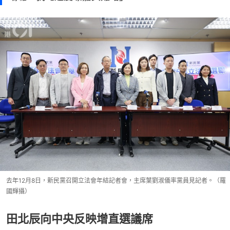
去年12月8日，新民黨召開立法會年結記者會，主席葉劉淑儀率黨員見記者。（羅
國輝攝）
田北辰向中央反映增直選議席