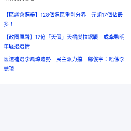
【區議會選舉】128個選區重劃分界 元朗17個佔最
多！
【政圈風聲】17億「天價」天橋變拉鋸戰 或牽動明
年區選選情
區選補選李鳳琼造勢 民主派力撐 鄺俊宇：唔係李
慧琼