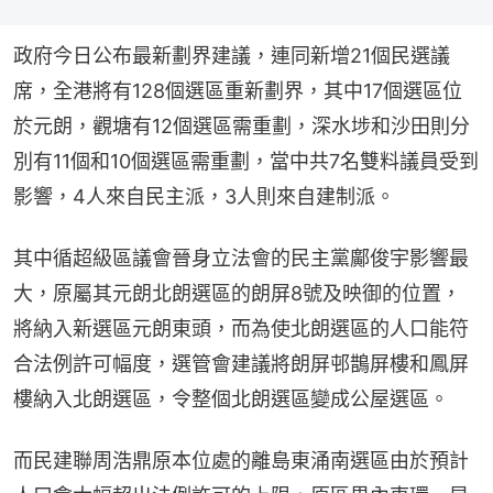
政府今日公布最新劃界建議，連同新增21個民選議
席，全港將有128個選區重新劃界，其中17個選區位
於元朗，觀塘有12個選區需重劃，深水埗和沙田則分
別有11個和10個選區需重劃，當中共7名雙料議員受到
影響，4人來自民主派，3人則來自建制派。
其中循超級區議會晉身立法會的民主黨鄺俊宇影響最
大，原屬其元朗北朗選區的朗屏8號及映御的位置，
將納入新選區元朗東頭，而為使北朗選區的人口能符
合法例許可幅度，選管會建議將朗屏邨鵲屏樓和鳳屏
樓納入北朗選區，令整個北朗選區變成公屋選區。
而民建聯周浩鼎原本位處的離島東涌南選區由於預計