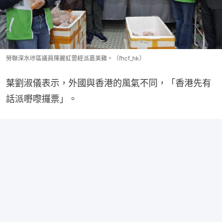
勞聯深水埗區議員陳麗虹曾經派嘉美雞。（fhcf_hk）
葉劉淑儀表示，外國與香港的風氣不同，「香港先有
話派嘢嚟攞票」。