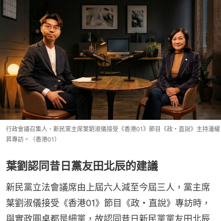
行政會議召集人、新民黨主席葉劉淑儀接受《香港01》節目《政・直說》主持潘耀
昇專訪。（香港01）
葉劉認同昔日黨友田北辰的建議
新民黨立法會議席由上屆六人減至今屆三人，黨主席
葉劉淑儀接受《香港01》節目《政・直說》專訪時，
與實政圓桌都是細黨，故認同昔日新民黨黨友田北辰