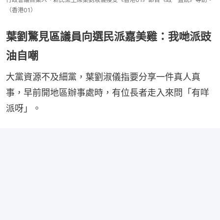
（香港01）
葉劉驚見區議員向選民派嘉美雞：我哋派豉
油自嘲
大黨資源不及細黨，葉劉淑儀指要分享一件真人真
事，早前開地區辦事處時，有位長者走入來問「有咩
派呀」。