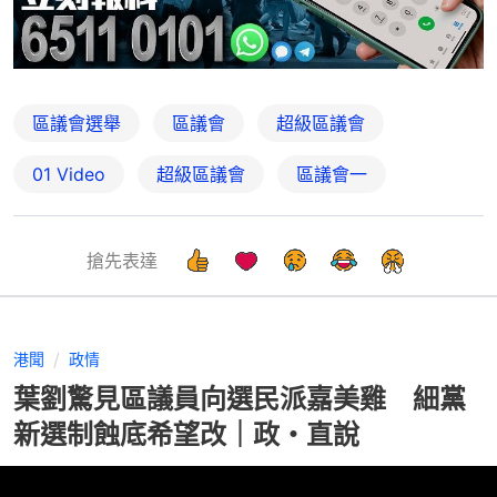
區議會選舉
區議會
超級區議會
01 Video
超級區議會
區議會一
搶先表達
港聞
政情
葉劉驚見區議員向選民派嘉美雞 細黨
新選制蝕底希望改｜政・直說