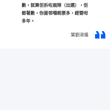
數，就算佢拆咗兩隊（出選），佢
都著數，你屋邨嗰啲票多，經營咁
多年。
葉劉淑儀