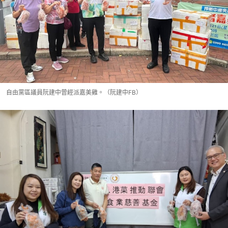
自由黨區議員阮建中曾經派嘉美雞。（阮建中FB）