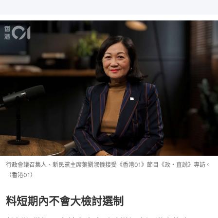
行政會議召集人、新民黨主席葉劉淑儀接受《香港01》節目《政・直說》專訪。
（香港01）
料短期內不會大檢討選制