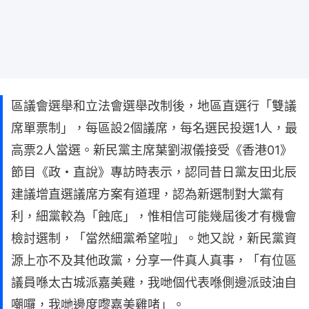
區議會選舉和立法會選舉改制後，地區直選行「雙議
席單票制」，每區設2個議席，每名選民投選1人，最
高票2人當選。新民黨主席葉劉淑儀接受《香港01》
節目《政・直說》專訪時表示，認同昔日黨友田北辰
建議增直選議席方案有道理，認為新選制對大黨有
利，細黨較為「蝕底」，惟相信可能幾屆後才有機會
檢討選制，「當然細黨希望啦」。她又說，新民黨資
源上亦不及其他政黨，分享一件真人真事，「有位區
議員喺太古城派嘉美雞，我哋個代表喺側邊派豉油自
嘲囉，我哋邊度嚟嘉美雞啫」。