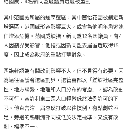
范國威：4名新同盟區議員選區被重劃
其中范國威所屬的運亨選區，其中茵怡花園被劃定新
增選區，范國威形容影響巨大，或會為他明年角逐連
任增添危機。范國威續指，新同盟12名區議員，有4
人因劃界受影響，他指或因新同盟去屆區選取得15
席，因此成為政府的重點打擊對象。
區諾軒認為有關改劃影響不大，但不見得有必要，因
為過往區議會選區劃界，選管會都以「鑑於社區完整
性、地方聯繫、地理和人口分布的考慮」，認為改劃
不可行，容許利東二區人口輕微低於法例許可的下
限。他直言這一屆忽然打破以往慣例，有點劃蛇添
足，旁邊的鴨脷洲邨同樣低於法定標準，又沒有改
劃，標準不一。