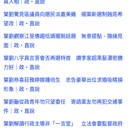
真人相｜政・直說
葉劉驚見區議員向選民派嘉美雞 細黨新選制蝕底希
望改｜政・直說
葉劉觀察江旻憓趨低調擺脫話題 無意提點、隨緣見
面｜政・直說
葉劉八字真言答會否再選特首 讚李家超黑髮濃密體
力好｜政・直說
葉劉恭喜莊雅婷嫁鍾培生 忠告豪華出位求婚吸睛損
形象｜政・直說
葉劉籲從政青年勿只望委任 寄語黨友勿再犯交通事
件｜政・直說
葉劉解讀行政主導非「一言堂」 立法會要監督政府