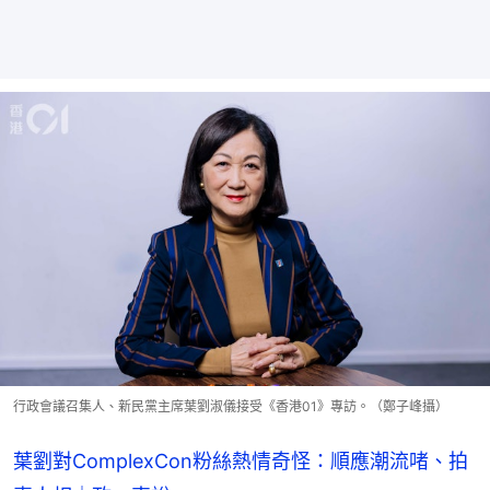
行政會議召集人、新民黨主席葉劉淑儀接受《香港01》專訪。（鄭子峰攝）
葉劉對ComplexCon粉絲熱情奇怪：順應潮流啫、拍