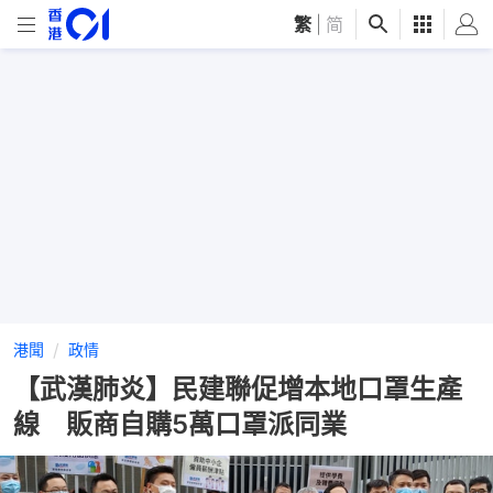
繁
|
简
港聞
政情
【武漢肺炎】民建聯促增本地口罩生產
線 販商自購5萬口罩派同業