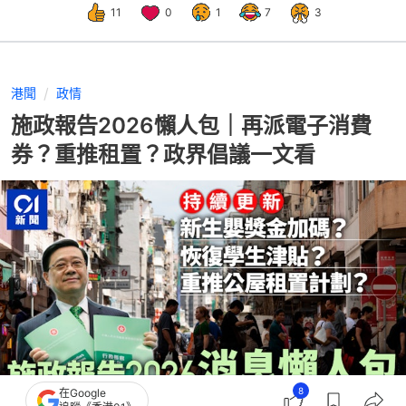
11
0
1
7
3
港聞
政情
施政報告2026懶人包｜再派電子消費
券？重推租置？政界倡議一文看
8
在Google