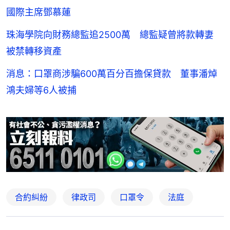
國際主席鄧慕蓮
珠海學院向財務總監追2500萬 總監疑曾將款轉妻
被禁轉移資產
消息：口罩商涉騙600萬百分百擔保貸款 董事潘焯
鴻夫婦等6人被捕
合約糾紛
律政司
口罩令
法庭