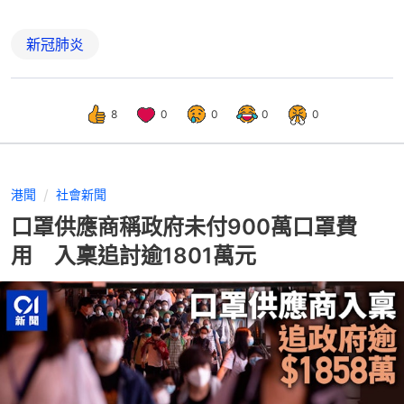
新冠肺炎
8
0
0
0
0
港聞
社會新聞
口罩供應商稱政府未付900萬口罩費
用 入稟追討逾1801萬元