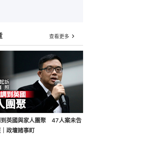
章
查看更多
到英國與家人團聚 47人案未告
照｜政壇諸事町