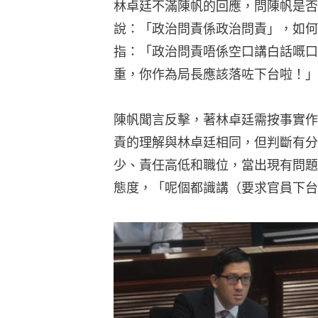
林卓廷不滿陳帆的回應，問陳帆是否
說：「政治問責係政治問責」，如何
指：「政治問責唔係空口講白話嘅口
重，你作為局長應該落咗下台啦！」
陳帆聞言反擊，著林卓廷需按事實作
責的理解與林卓廷相同，但判斷有分
少、責任高低和職位，當出現有問題
態度，「呢個都識講（要求官員下台