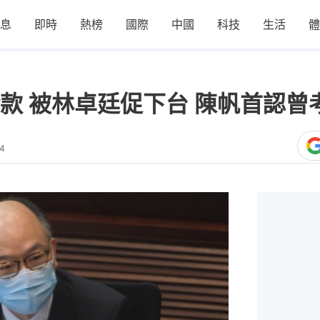
息
即時
熱榜
國際
中國
科技
生活
體
款 被林卓廷促下台 陳帆首認曾
54