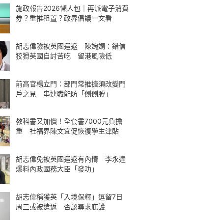
施政報告2026懶人包｜再派電子消費
券？重推租置？政界倡議一文看
胡志偉險被英國遣返 陳婉嫻：錯信
狡猾英國自討苦吃 留港風險低
前高官楊立門：部門常推搪須改變門
戶之見 串連職能防「側側膊」
教科書又加價！全套書7000元負擔
重 社福界陳文宜促恢復學生津貼
胡志偉免被英國遣返有內情 李永達
爆料內政國務大臣「發功」
胡志偉稱獲英「入境保釋」逗留7日
周三或被遣返 否認尋求庇護