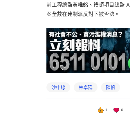
前工程總監黃唯銘、禮頓項目總監 Ant
案全數在建制派反對下被否決。
沙中線
林卓廷
陳帆
1
0