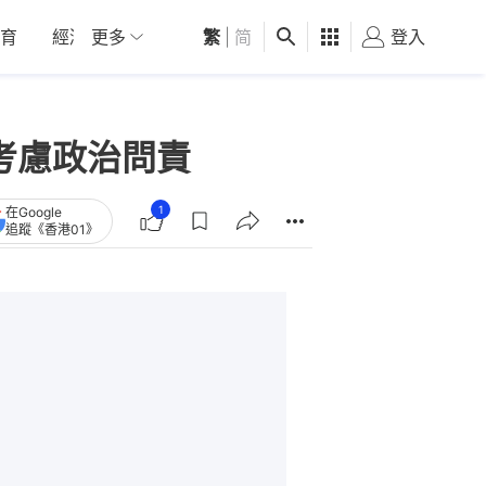
育
經濟
更多
01深圳
繁
觀點
|
简
健康
好食玩飛
登入
女
考慮政治問責
1
在Google
追蹤《香港01》