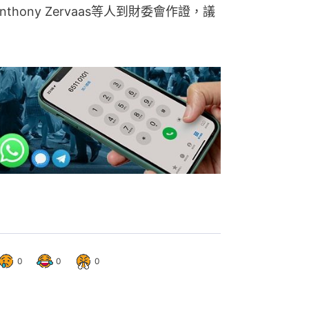
hony Zervaas等人到財委會作證，議
0
0
0