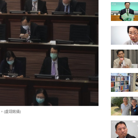
(盧翊銘攝)