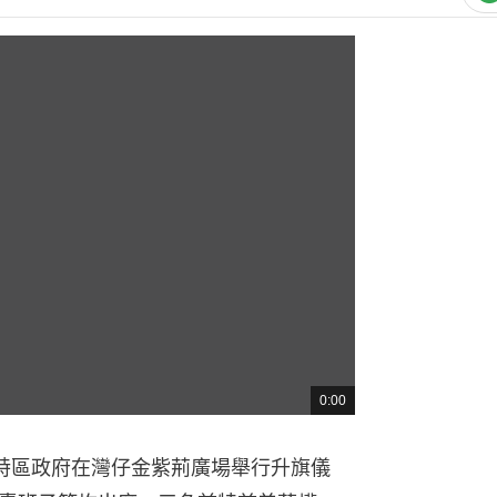
熱門文
涂謹申低調
0:00
總
者取回護
共
時
間
，特區政府在灣仔金紫荊廣場舉行升旗儀