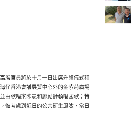
高層官員將於十月一日出席升旗儀式和
灣仔香港會議展覽中心外的金紫荊廣場
並由歌唱家陳晨和鄺勵齡領唱國歌；特
。惟考慮到近日的公共衞生風險，當日