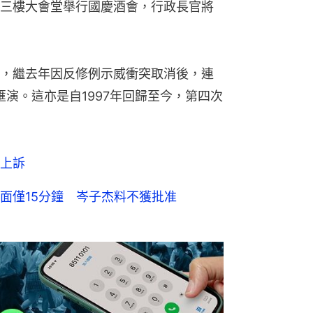
三樓大會堂舉行國慶酒會，行政長官將
，繼去年因反修例示威衝突取消後，連
匯演。這亦是自1997年回歸至今，第四次
上訴
面僅15分鐘 岑子杰料不獲批准