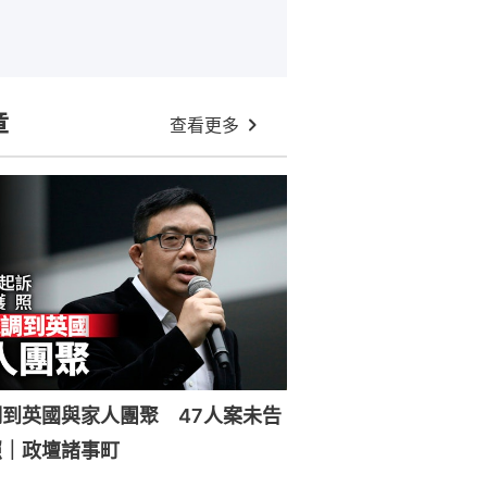
章
查看更多
到英國與家人團聚 47人案未告
照｜政壇諸事町