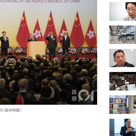
片/高仲明攝）