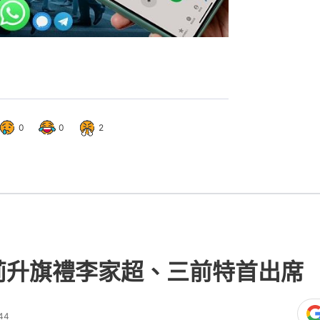
0
0
2
荊升旗禮李家超、三前特首出席
44