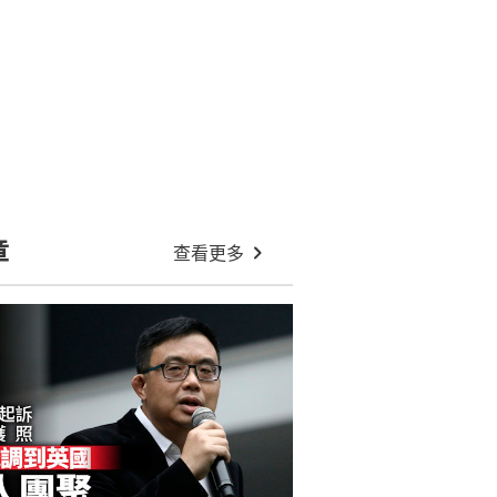
新皇崗口岸｜擬動員逾3萬人次公務
員參與四場演練 可獲發車馬費
胡志偉稱獲英「入境保釋」逗留7日
周三或被遣返 否認尋求庇護
暑假開會審議改革醫委會 一議員
「彈弓手」退出惹微言｜政圈風聲
教科書又加價！全套書7000元負擔
重 社福界陳文宜促恢復學生津貼
太古城停車場塞車惹投訴 區議員郭
浩景「拋橋」封閉東廊出口捱批
胡志偉免被英國遣返有內情 李永達