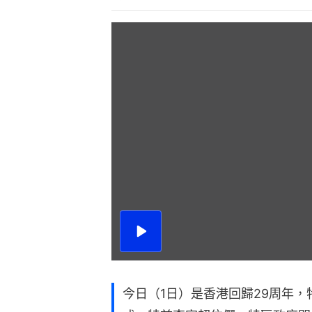
播
放
影
片
今日（1日）是香港回歸29周年