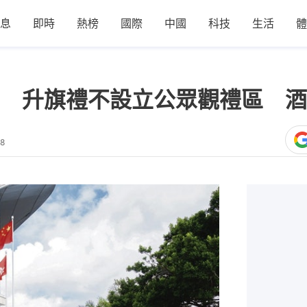
息
即時
熱榜
國際
中國
科技
生活
體
 升旗禮不設立公眾觀禮區 酒
18