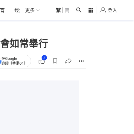
育
經濟
更多
01深圳
繁
觀點
|
简
健康
好食玩飛
登入
女
會如常舉行
3
在Google
追蹤《香港01》