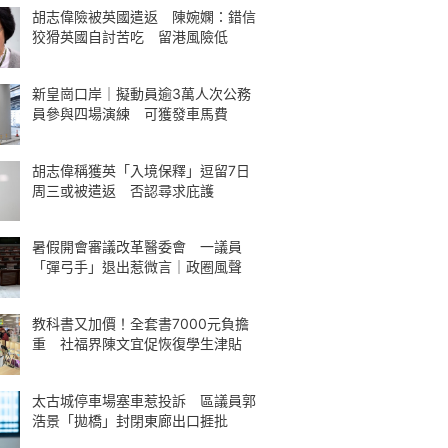
胡志偉險被英國遣返 陳婉嫻：錯信
狡猾英國自討苦吃 留港風險低
新皇崗口岸｜擬動員逾3萬人次公務
員參與四場演練 可獲發車馬費
胡志偉稱獲英「入境保釋」逗留7日
周三或被遣返 否認尋求庇護
暑假開會審議改革醫委會 一議員
「彈弓手」退出惹微言｜政圈風聲
教科書又加價！全套書7000元負擔
重 社福界陳文宜促恢復學生津貼
太古城停車場塞車惹投訴 區議員郭
浩景「拋橋」封閉東廊出口捱批