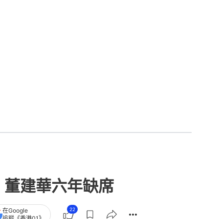
 董建華六年缺席
22
在Google
追蹤《香港01》