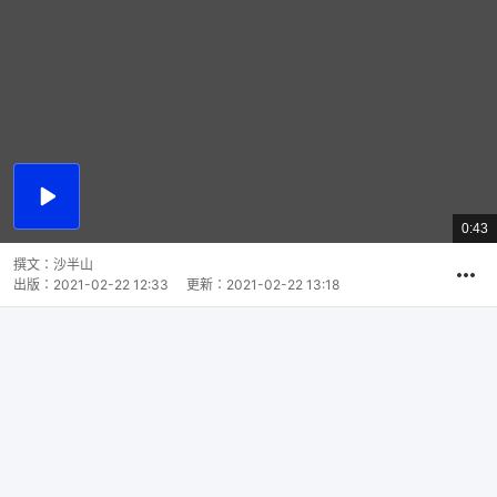
播
放
0:43
總
影
共
片
時
撰文：
沙半山
間
出版：
2021-02-22 12:33
更新：
2021-02-22 13:18