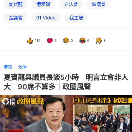
夏寶龍
港澳辦
立法會
區議會
區議會
01 Video
我主場
119
6
0
6
3
港聞
政情
夏寶龍與議員長談5小時 明言立會非人
大 90席不算多｜政圈風聲