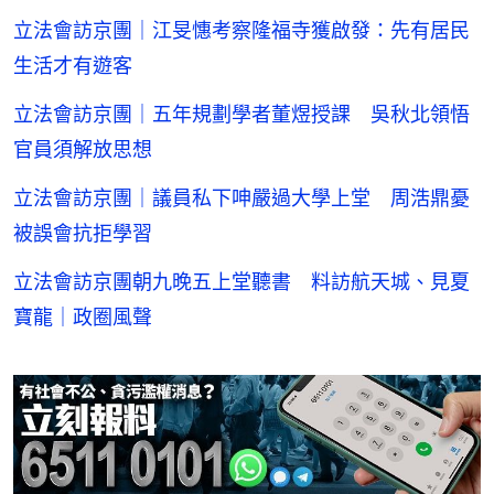
立法會訪京團｜江旻憓考察隆福寺獲啟發：先有居民
生活才有遊客
立法會訪京團｜五年規劃學者董煜授課 吳秋北領悟
官員須解放思想
立法會訪京團｜議員私下呻嚴過大學上堂 周浩鼎憂
被誤會抗拒學習
立法會訪京團朝九晚五上堂聽書 料訪航天城、見夏
寶龍｜政圈風聲