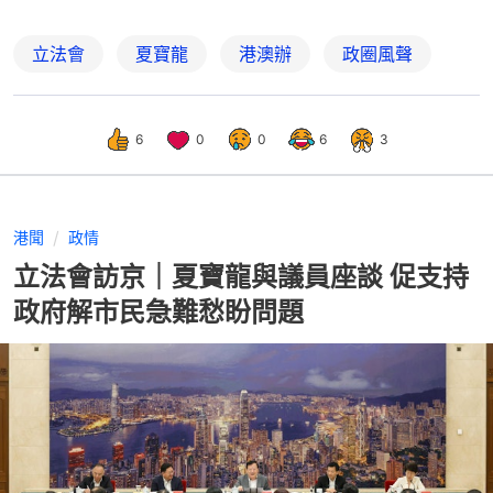
立法會
夏寶龍
港澳辦
政圈風聲
6
0
0
6
3
港聞
政情
立法會訪京｜夏寶龍與議員座談 促支持
政府解市民急難愁盼問題