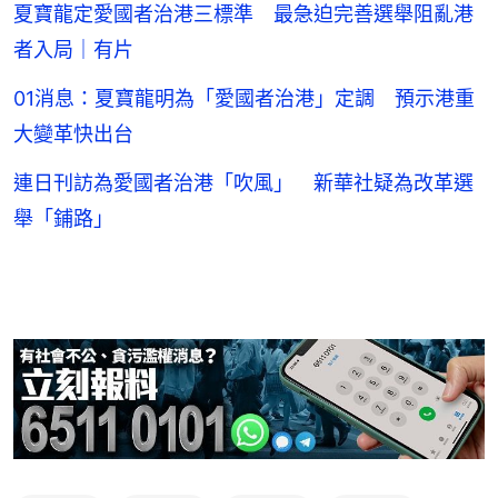
夏寶龍定愛國者治港三標準 最急迫完善選舉阻亂港
者入局｜有片
01消息：夏寶龍明為「愛國者治港」定調 預示港重
大變革快出台
連日刊訪為愛國者治港「吹風」 新華社疑為改革選
舉「鋪路」