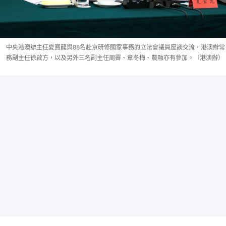
中央港澳辦主任夏寶龍與88名赴京研修國家事務的立法會議員座談交流，港澳辦常
務副主任徐啟方，以及另外三名副主任周霽、章冬梅、農融亦有參加。（港澳辦）