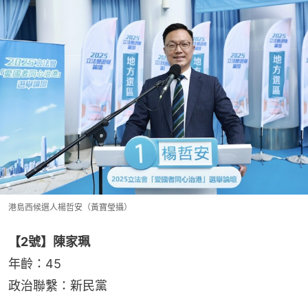
港島西候選人楊哲安（黃寶瑩攝）
【2號】陳家珮
年齡：45
政治聯繫：新民黨