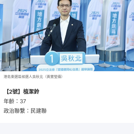
港島東選區候選人吳秋北（黃寶瑩攝）
【2號】植潔鈴
年齡：37
政治聯繫：民建聯