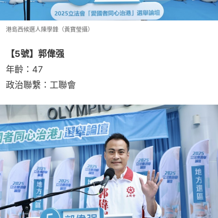
港島西候選人陳學鋒（黃寶瑩攝）
【5號】郭偉强
年齡：47
政治聯繫：工聯會