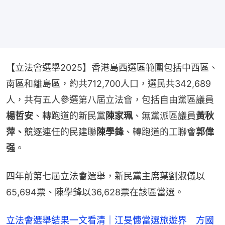
【立法會選舉2025】香港島西選區範圍包括中西區、
南區和離島區，約共712,700人口，選民共342,689
人，共有五人參選第八屆立法會，包括自由黨區議員
楊哲安
、轉跑道的新民黨
陳家珮
、無黨派區議員
黃秋
萍、
競逐連任的民建聯
陳學鋒
、轉跑道的工聯會
郭偉
强
。
四年前第七屆立法會選舉，新民黨主席葉劉淑儀以
65,694票、陳學鋒以36,628票在該區當選。
立法會選舉結果一文看清｜江旻憓當選旅遊界 方國