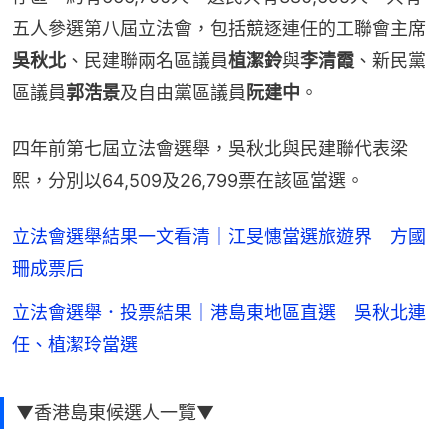
五人參選第八屆立法會，包括競逐連任的工聯會主席
吳秋北
、民建聯兩名區議員
植潔鈴
與
李清霞
、新民黨
區議員
郭浩景
及自由黨區議員
阮建中
。
四年前第七屆立法會選舉，吳秋北與民建聯代表梁
熙，分別以64,509及26,799票在該區當選。
立法會選舉結果一文看清｜江旻憓當選旅遊界 方國
珊成票后
立法會選舉．投票結果｜港島東地區直選 吳秋北連
任、植潔玲當選
▼香港島東候選人一覽▼