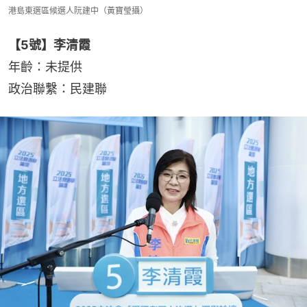
港島東選區候選人阮建中（黃寶瑩攝）
【5號】李清霞
年齡：未提供
政治聯繫：民建聯