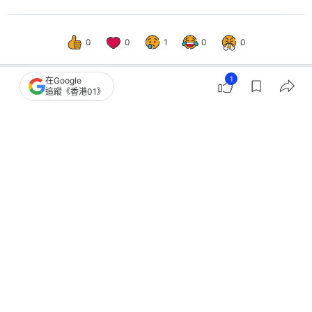
0
0
1
0
0
1
在Google
追蹤《香港01》
港聞
政情
立法會選舉．投票結果｜香港島西地區
直選 陳家珮及陳學鋒連任