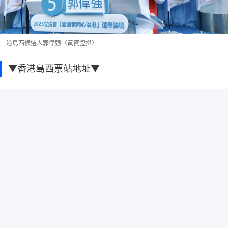
港島西候選人郭偉强（黃寶瑩攝）
▼香港島西票站地址▼