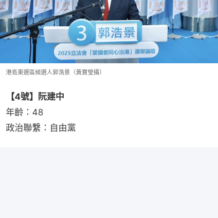
港島東選區候選人郭浩景（黃寶瑩攝）
【4號】阮建中
年齡：48
政治聯繫：自由黨