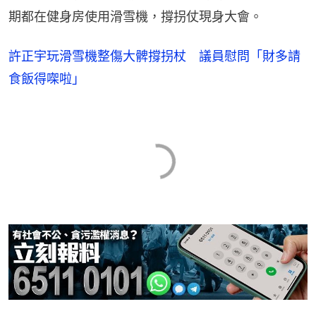
期都在健身房使用滑雪機，撐拐󠄆仗現身大會。
許正宇玩滑雪機整傷大髀撐拐杖 議員慰問「財多請
食飯得㗎啦」