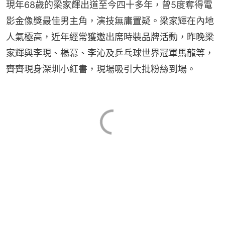
現年68歲的梁家輝出道至今四十多年，曾5度奪得電
影金像獎最佳男主角，演技無庸置疑。梁家輝在內地
人氣極高，近年經常獲邀出席時裝品牌活動，昨晚梁
家輝與李現、楊冪、李沁及乒乓球世界冠軍馬龍等，
齊齊現身深圳小紅書，現場吸引大批粉絲到場。