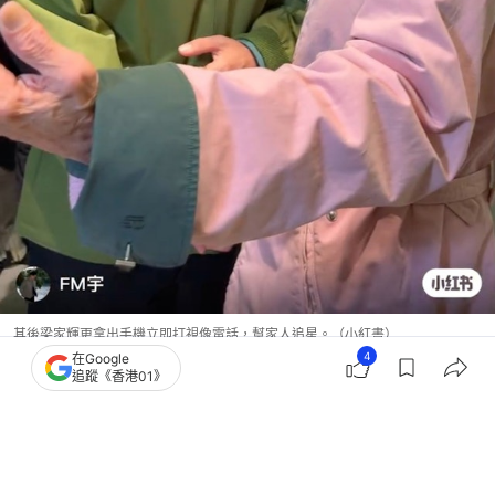
其後梁家輝更拿出手機立即打視像電話，幫家人追星。（小紅書）
4
在Google
追蹤《香港01》
梁家輝
電影消息
8
0
0
0
0