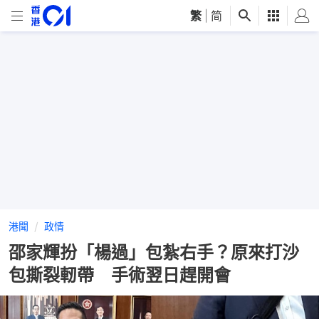
繁
|
简
港聞
政情
邵家輝扮「楊過」包紮右手？原來打沙
包撕裂軔帶 手術翌日趕開會