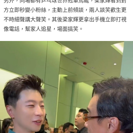
另外，同場都有乒乓球世界冠軍馬龍，梁家輝看到對
方立即秒變小粉絲，主動上前傾談，兩人談笑歡生更
不時細聲講大聲笑。其後梁家輝更拿出手機立即打視
像電話，幫家人追星，場面搞笑。