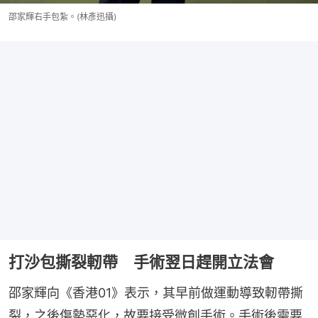
邵家輝右手包紮。(林彥迅攝)
打沙包撕裂軔帶 手術翌日趕開立法會
邵家輝向《香港01》表示，其早前做運動導致軔帶撕
裂，之後傷勢惡化，故要接受微創手術。手術後需要