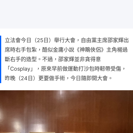
立法會今日（25日）舉行大會，自由黨主席邵家輝出
席時右手包紮，酷似金庸小說《神鵰俠侶》主角楊過
斷右手的造型。不過，邵家輝並非貪得意
「Cosplay」，原來早前做運動打沙包時軔帶受傷，
昨晚（24日）更要做手術，今日隨即開大會。