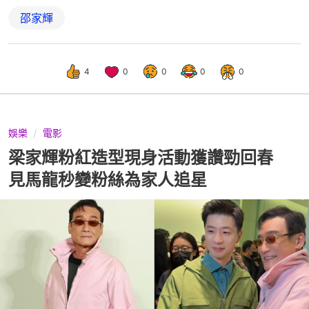
邵家輝
4
0
0
0
0
娛樂
電影
梁家輝粉紅造型現身活動獲讚勁回春
見馬龍秒變粉絲為家人追星