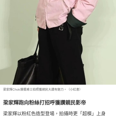
梁家輝Chok爆擺甫士拍照獲網民大讚有魅力。（小紅書）
梁家輝跑向粉絲打招呼獲讚親民影帝
梁家輝以粉紅色造型登場，拍攝時更「超模」上身