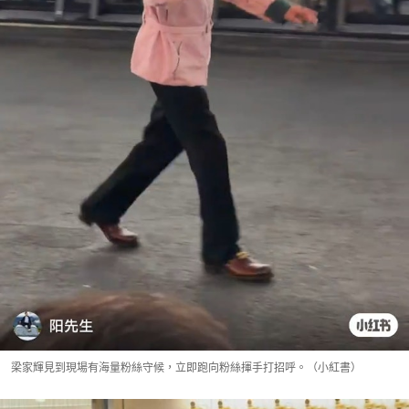
梁家輝見到現場有海量粉絲守候，立即跑向粉絲揮手打招呼。（小紅書）