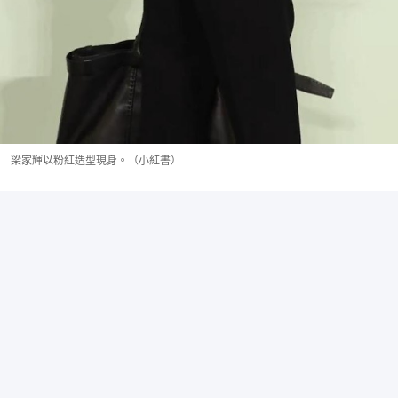
梁家輝以粉紅造型現身。（小紅書）