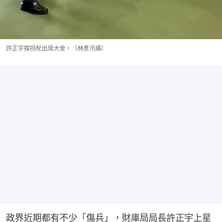
許正宇撐拐杖出席大會。（林彥汛攝）
政界近期都有不少「傷兵」，財庫局局長許正宇上星