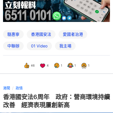
駱惠寧
香港國安法
愛國者治港
中聯辦
01 Video
我主場
46
4
1
1
1
港聞
政情
香港國安法6周年 政府：營商環境持續
改善 經濟表現屢創新高