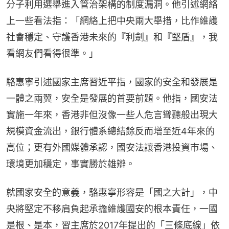
分子利用選舉進入管治架構的制度漏洞。他引述網絡
上一些看法指：「網絡上把中央兩大舉措，比作維護
社會穩定、守護香港未來的『利劍』和『堅盾』，我
看網友們看得很準。」
駱惠寧引述國家主席習近平指，國家的安全和發展是
一體之兩翼，安全是發展的首要前題。他指，國安法
實施一年來，香港非但沒像一些人危言聳聽般出現大
規模資金流出，銀行體系總結餘反而增至近4年來的
高位；更有外國媒體承認，國安法讓香港投資市場、
環境更加穩定，事實勝於雄辯。
就國家安全的意義，駱惠寧形容是「國之大計」，中
央將堅定不移肩負起承擔維護國安的根本責任，一國
是根、是本，習主席於2017年提出的「三條底線」依