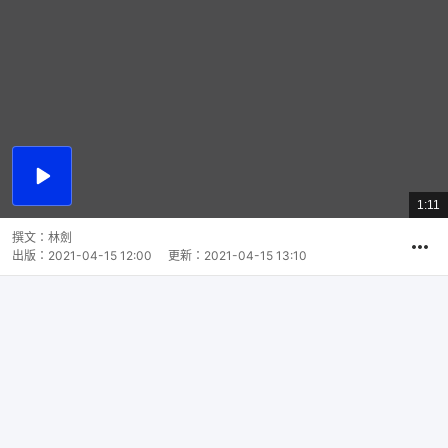
播
放
1:11
總
影
共
片
時
撰文：
林劍
間
出版：
2021-04-15 12:00
更新：
2021-04-15 13:10