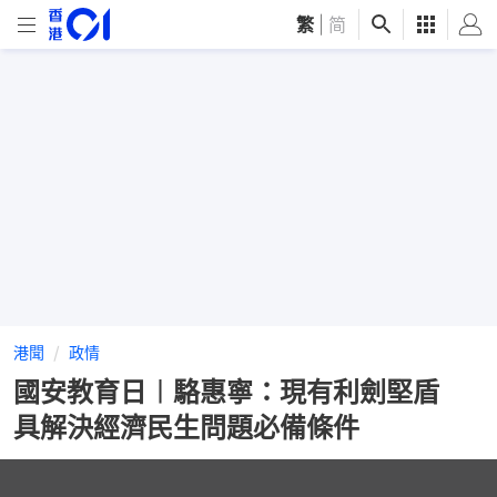
繁
|
简
港聞
政情
國安教育日︱駱惠寧：現有利劍堅盾
具解決經濟民生問題必備條件