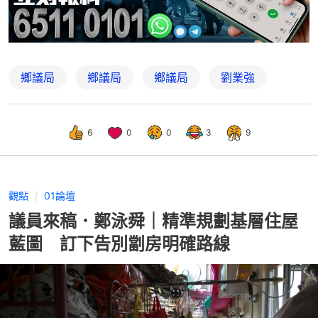
鄉議局
鄉議局
鄉議局
劉業強
6
0
0
3
9
觀點
01論壇
議員來稿．鄭泳舜｜精準規劃基層住屋
藍圖 訂下告別劏房明確路線