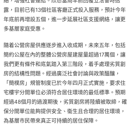
絡，增強社會連結。欣悉當局早前回覆立法會時透
露，目前已有13個社區客廳正式投入服務，預計今年
年底前再增設五個，進一步延展社區支援網絡，讓更
多基層家庭受惠。
隨着公營房屋供應逐步進入收成期，未來五年，包括
簡約公屋在內的整體公營房屋建屋量超過17萬個，讓
我們更有條件和底氣踏入第三階段，着手處理劣質劏
房的結構性問題。經過廣泛社會討論與政策醞釀，
「簡樸房」規管制度已於今年四月正式實施，要求住
宅樓宇分間單位必須符合居住環境的最低標準。預期
經過48個月的過渡期後，劣質劏房將陸續被取締，確
保分間單位能夠提供安全、衞生且合理的居住環境，
為基層市民帶來真正可持續的居住保障。