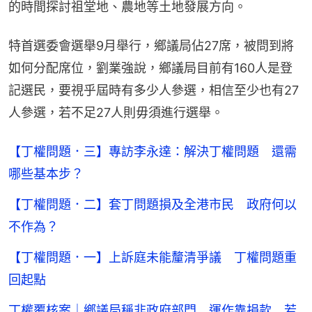
的時間探討祖堂地、農地等土地發展方向。
特首選委會選舉9月舉行，鄉議局佔27席，被問到將
如何分配席位，劉業強說，鄉議局目前有160人是登
記選民，要視乎屆時有多少人參選，相信至少也有27
人參選，若不足27人則毋須進行選舉。
【丁權問題．三】專訪李永達：解決丁權問題 還需
哪些基本步？
【丁權問題．二】套丁問題損及全港市民 政府何以
不作為？
【丁權問題．一】上訴庭未能釐清爭議 丁權問題重
回起點
丁權覆核案｜鄉議局稱非政府部門 運作靠捐款 若