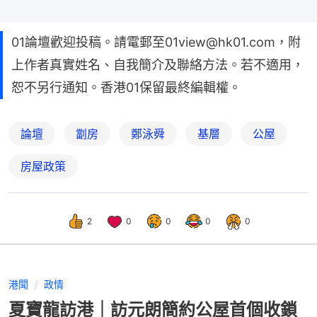
01論壇歡迎投稿。請電郵至01view@hk01.com，附
上作者真實姓名、自我簡介及聯絡方法。若不適用，
恕不另行通知。香港01保留最終編輯權。
論壇
劏房
鄭泳舜
基層
公屋
房屋政策
2
0
0
0
0
港聞
政情
夏寶龍訪港｜訪元朗簡約公屋首個收鎖