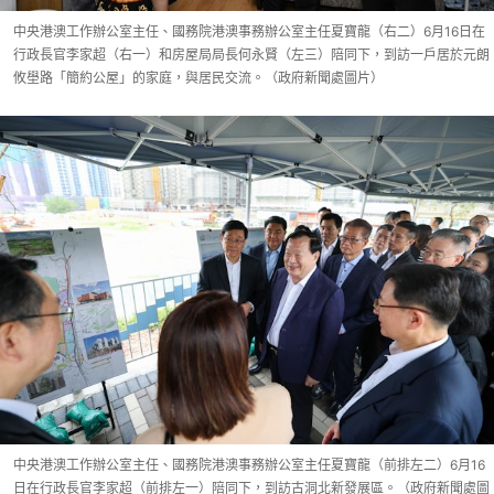
中央港澳工作辦公室主任、國務院港澳事務辦公室主任夏寶龍（右二）6月16日在
行政長官李家超（右一）和房屋局局長何永賢（左三）陪同下，到訪一戶居於元朗
攸壆路「簡約公屋」的家庭，與居民交流。（政府新聞處圖片）
中央港澳工作辦公室主任、國務院港澳事務辦公室主任夏寶龍（前排左二）6月16
日在行政長官李家超（前排左一）陪同下，到訪古洞北新發展區。（政府新聞處圖