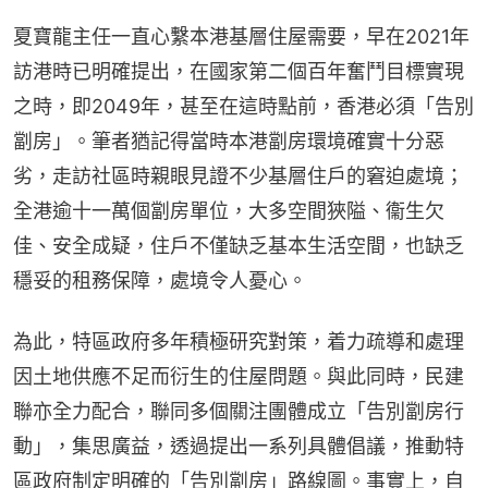
夏寶龍主任一直心繫本港基層住屋需要，早在2021年
訪港時已明確提出，在國家第二個百年奮鬥目標實現
之時，即2049年，甚至在這時點前，香港必須「告別
劏房」。筆者猶記得當時本港劏房環境確實十分惡
劣，走訪社區時親眼見證不少基層住戶的窘迫處境；
全港逾十一萬個劏房單位，大多空間狹隘、衞生欠
佳、安全成疑，住戶不僅缺乏基本生活空間，也缺乏
穩妥的租務保障，處境令人憂心。
為此，特區政府多年積極研究對策，着力疏導和處理
因土地供應不足而衍生的住屋問題。與此同時，民建
聯亦全力配合，聯同多個關注團體成立「告別劏房行
動」，集思廣益，透過提出一系列具體倡議，推動特
區政府制定明確的「告別劏房」路線圖。事實上，自