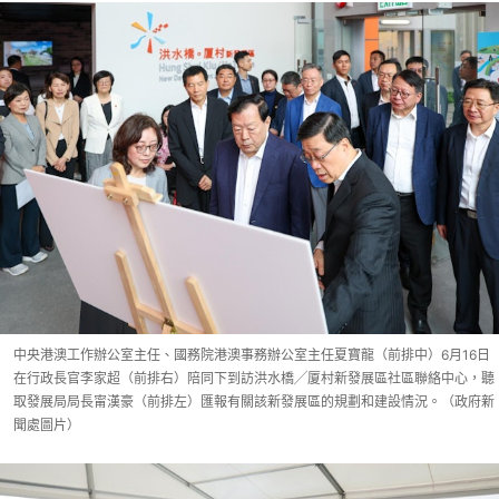
中央港澳工作辦公室主任、國務院港澳事務辦公室主任夏寶龍（前排中）6月16日
在行政長官李家超（前排右）陪同下到訪洪水橋╱厦村新發展區社區聯絡中心，聽
取發展局局長甯漢豪（前排左）匯報有關該新發展區的規劃和建設情況。（政府新
聞處圖片）