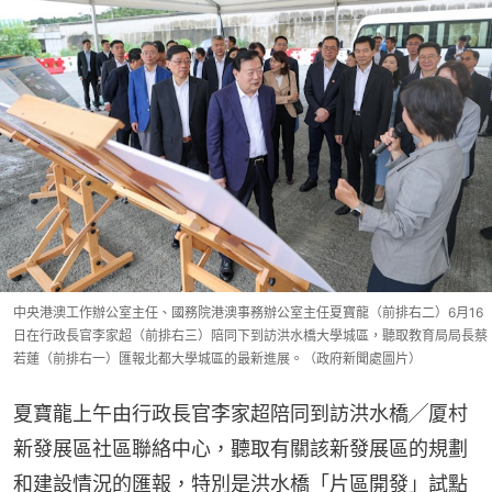
中央港澳工作辦公室主任、國務院港澳事務辦公室主任夏寶龍（前排右二）6月16
日在行政長官李家超（前排右三）陪同下到訪洪水橋大學城區，聽取教育局局長蔡
若蓮（前排右一）匯報北都大學城區的最新進展。（政府新聞處圖片）
夏寶龍上午由行政長官李家超陪同到訪洪水橋╱厦村
新發展區社區聯絡中心，聽取有關該新發展區的規劃
和建設情況的匯報，特別是洪水橋「片區開發」試點