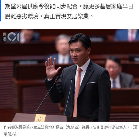
期望公屋供應今後能同步配合，讓更多基層家庭早日
脫離惡劣環境，真正實現安居樂業。
作者鄭泳舜是第八屆立法會地方選區（九龍西）議員，告別劏房行動召集人。（夏
家朗攝）