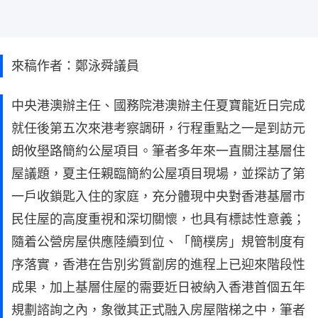
來稿作者：鄭泳舜議員
中央港澳辦主任、國務院港澳辦主任夏寶龍近日完成
就任後第五次來港考察調研，行程重點之一是到訪元
朗攸壆路簡約公屋項目。筆者多年來一直關注基層住
屋議題，夏主任親臨簡約公屋項目現場，並探訪了第
一戶收鎖匙入住的家庭，充分體現中央對香港基層市
民住屋的高度重視和深切關懷，也具有標誌性意義；
隨着公營房屋供應陸續到位、「簡樸房」規管制度有
序落實，香港在告別劣質劏房的進程上已迎來階段性
成果，加上基層住屋的需要近日被納入香港首個五年
規劃諮詢之內，象徵其正式融入房屋階梯之中，筆者