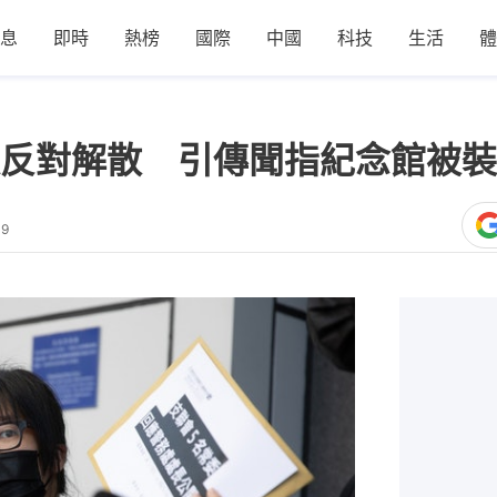
息
即時
熱榜
國際
中國
科技
生活
體
反對解散 引傳聞指紀念館被裝
49