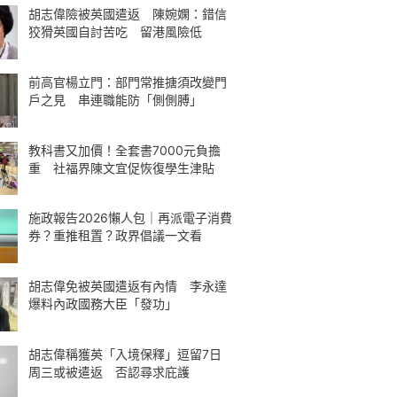
胡志偉險被英國遣返 陳婉嫻：錯信
狡猾英國自討苦吃 留港風險低
前高官楊立門：部門常推搪須改變門
戶之見 串連職能防「側側膊」
教科書又加價！全套書7000元負擔
重 社福界陳文宜促恢復學生津貼
施政報告2026懶人包｜再派電子消費
券？重推租置？政界倡議一文看
胡志偉免被英國遣返有內情 李永達
爆料內政國務大臣「發功」
胡志偉稱獲英「入境保釋」逗留7日
周三或被遣返 否認尋求庇護