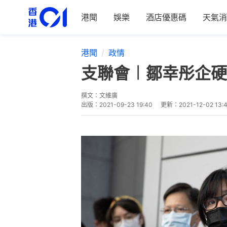
港聞
娛樂
酒店優惠碼
天氣消
港聞
政情
支聯會︱鄒幸彤企硬
撰文：
文維廣
出版：
2021-09-23 19:40
更新：
2021-12-02 13: