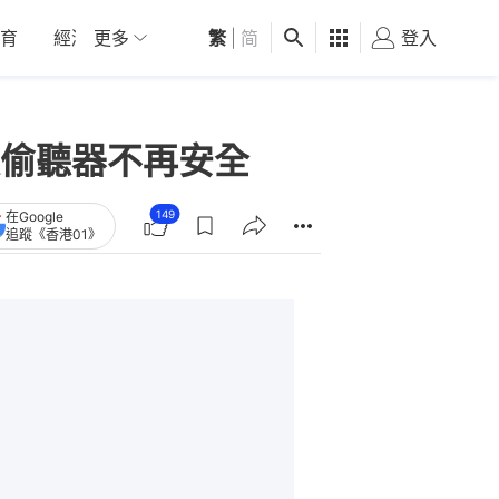
育
經濟
更多
01深圳
繁
觀點
|
简
健康
好食玩飛
登入
女
偷聽器不再安全
149
在Google
追蹤《香港01》