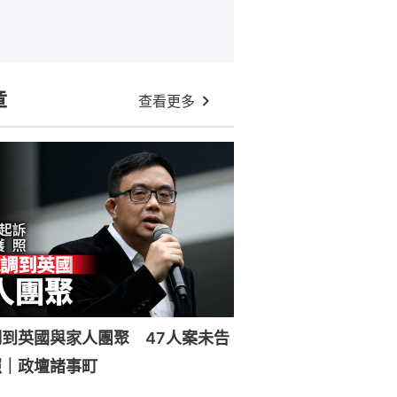
章
查看更多
到英國與家人團聚 47人案未告
照｜政壇諸事町