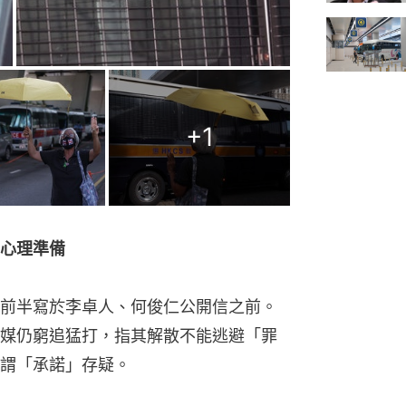
+
1
心理準備
前半寫於李卓人、何俊仁公開信之前。
媒仍窮追猛打，指其解散不能逃避「罪
謂「承諾」存疑。