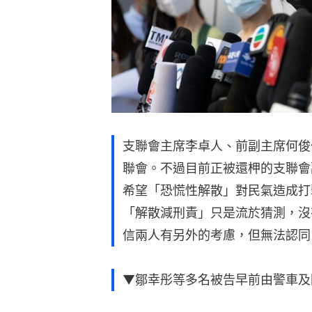
支聯會主席李卓人、前副主席何俊
聯會。不過目前正被還柙的支聯會
希望「恐慌性解散」對民氣造成打
「解散減刑責」只是流於猜測，沒
信兩人有另外的考慮，但無法認同
▼鄒幸彤等多名被告早前由警車及