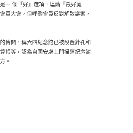
是一 個『好』選項，遑論『最好處
會員大會，但呼籲會員反對解散議案，
的傳聞，稱六四紀念館已被設置針孔和
算帳等，認為自國安處上門掃蕩紀念館
方。