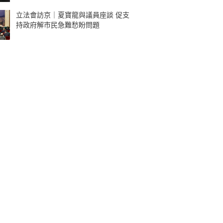
立法會訪京｜夏寶龍與議員座談 促支
持政府解市民急難愁盼問題