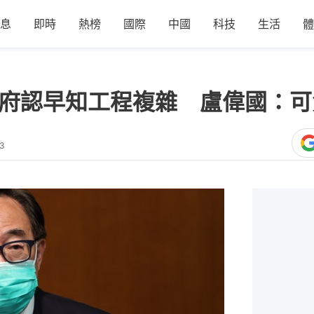
息
即時
熱榜
國際
中國
科技
生活
體
政府認早知工程複雜 盧偉國：
13