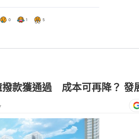
0
1
5
億撥款獲通過 成本可再降？ 發
7