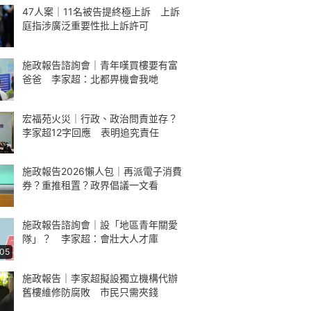
47人案｜11名被告提終極上訴 上訴
庭指涉廣泛重要性批上訴許可
施政報告諮詢會｜青年嘆買樓要有富
爸爸 李家超：北都畀機會我哋
宏福苑火災｜行政、政治問責並存？
李家超12字回應 表明追究責任
施政報告2026懶人包｜再派電子消費
券？重推租置？政界倡議一文看
施政報告諮詢會｜設「地區青年關愛
隊」？ 李家超：會壯大人才庫
:05
施政報告｜李家超擬設獨立機構代辦
舊樓維修防腐敗 市民只需夾錢