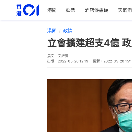
港聞
娛樂
酒店優惠碼
天氣消
港聞
政情
立會擴建超支4億 
撰文：
文維廣
出版：
2022-05-20 12:19
更新：
2022-05-20 15: