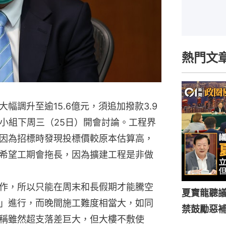
熱門文
幅調升至逾15.6億元，須追加撥款3.9
務小組下周三（25日）開會討論。工程界
因為招標時發現投標價較原本估算高，
希望工期會拖長，因為擴建工程是非做
作，所以只能在周末和長假期才能騰空
夏寶龍聽
」進行，而晚間施工難度相當大，如同
禁鼓勵惡
稱雖然超支落差巨大，但大樓不敷使