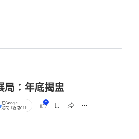
展局：年底揭盅
2
在Google
追蹤《香港01》