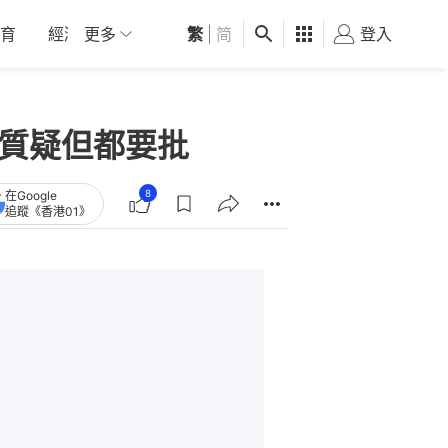
育
經濟
更多
01深圳
繁
觀點
|
简
健康
好食玩飛
登入
女
可質疑但都要批
8
在Google
追蹤《香港01》