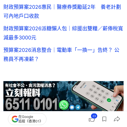
財政預算案2026惠民｜醫療券獎勵延2年 養老計劃
可內地戶口收款
財政預算案2026派糖懶人包｜綜援出雙糧／薪俸稅寬
減最多3000元
預算案2026消息整合｜電動車「一換一」告終？ 公
務員不再凍薪？
23
在Google
追蹤《香港01》
財政預算案
2026財政預算案
陳茂波