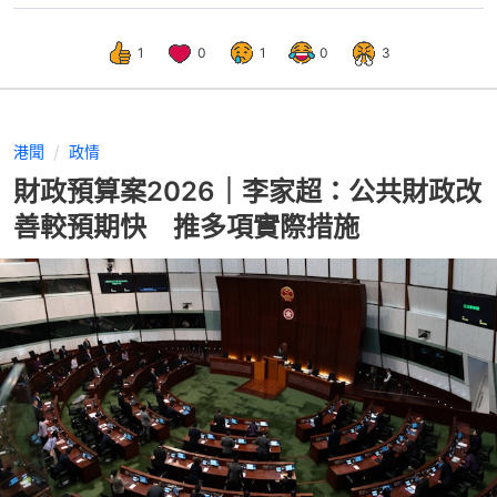
1
0
1
0
3
港聞
政情
財政預算案2026｜李家超：公共財政改
善較預期快 推多項實際措施