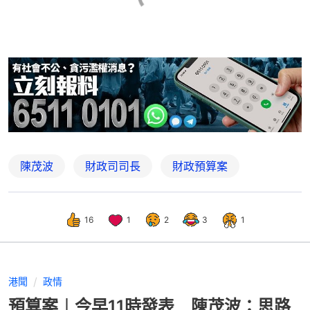
陳茂波
財政司司長
財政預算案
16
1
2
3
1
港聞
政情
預算案︱今早11時發表 陳茂波：思路