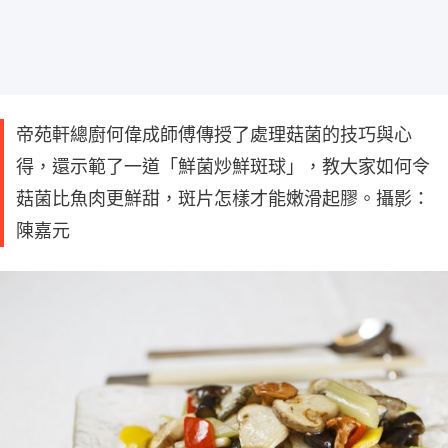
帝苑軒總廚何偉成師傅傳授了處理菇菌的技巧與心
得，還示範了一道「鮮菌炒鮮斑球」，教大家如何令
菇菌比魚肉更鮮甜，斑片怎樣才能嫩滑起膠。攝影：
陳嘉元