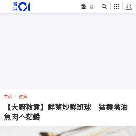
繁
|
简
生活
教煮
【大廚教煮】鮮菌炒鮮斑球 猛鑊陰油
魚肉不黏鑊