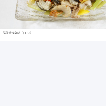
鮮菌炒鮮斑球（$438）