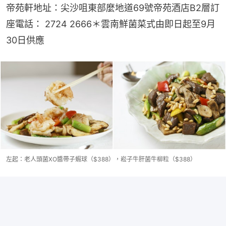
帝苑軒地址：尖沙咀東部麼地道69號帝苑酒店B2層訂
座電話： 2724 2666＊雲南鮮菌菜式由即日起至9月
30日供應
左起：老人頭菌XO醬帶子蝦球（$388），崧子牛肝菌牛柳粒（$388）