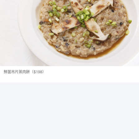
鮮菌吊片蒸肉餅（$198）