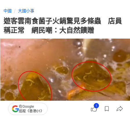
中國
大國小事
遊客雲南食菌子火鍋驚見多條蟲 店員
稱正常 網民嘲：大自然饋贈
1
在Google
追蹤《香港01》
撰文：
羊城晚報
出版：
2026-07-23 09:00
更新：
2026-07-23 09:00