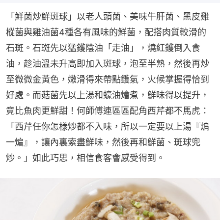
「鮮菌炒鮮斑球」以老人頭菌、美味牛肝菌、黑皮雞
樅菌與雞油菌4種各有風味的鮮菌，配搭肉質較滑的
石斑。石斑先以猛鑊陰油「走油」，燒紅鑊倒入食
油，趁油溫未升高即加入斑球，泡至半熟，然後再炒
至微微金黃色，嫩滑得來帶點鑊氣，火候掌握得恰到
好處。而菇菌先以上湯和蠔油燴煮，鮮味得以提升，
竟比魚肉更鮮甜！何師傅連區區配角西芹都不馬虎：
「西芹任你怎樣炒都不入味，所以一定要以上湯『煸
一煸』，讓內裏索盡鮮味，然後再和鮮菌、斑球兜
炒。」如此巧思，相信食客會感受得到。