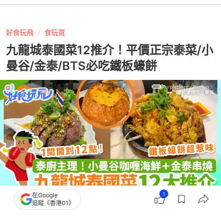
好食玩飛
食玩買
九龍城泰國菜12推介！平價正宗泰菜/小
曼谷/金泰/BTS必吃鐵板蠔餅
1
在Google
追蹤《香港01》
撰文：
蘇翰林
出版：
2026-07-31 18:54
更新：
2026-07-31 18:54