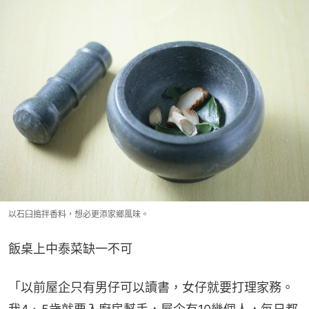
以石臼搗拌香料，想必更添家鄉風味。
飯桌上中泰菜缺一不可
「以前屋企只有男仔可以讀書，女仔就要打理家務。