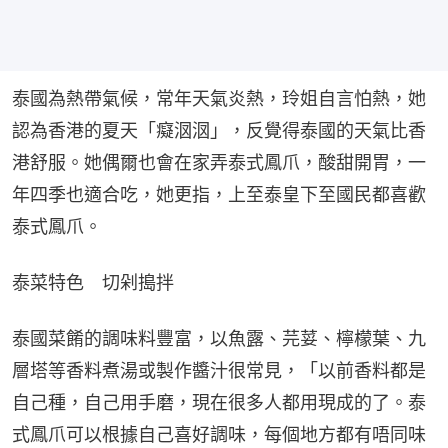
泰國為熱帶氣候，常年天氣炎熱，玲姐自言怕熱，她
認為香港的夏天「癡𣲷𣲷」，反覺得泰國的天氣比香
港舒服。她偶爾也會在家弄泰式鳳爪，酸甜開胃，一
年四季也適合吃，她更指，上至泰皇下至國民都喜歡
泰式鳳爪。
泰菜特色　切剁搗拌
泰國菜餚的調味料豐富，以魚露、芫荽、檸檬葉、九
層塔等香料煮湯或製作醬汁很常見，「以前香料都是
自己種，自己用手磨，現在很多人都用現成的了。泰
式鳳爪可以根據自己喜好調味，每個地方都有唔同味