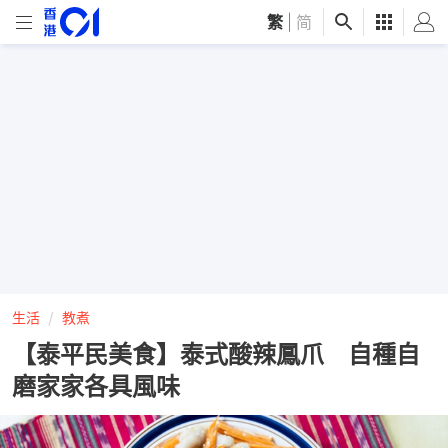
繁
|
简
生活
教煮
【泰平民美食】泰式酸辣鳳爪 自種自
磨家家各具風味