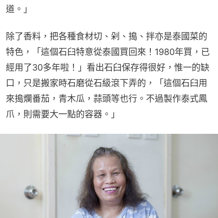
道。」
除了香料，把各種食材切、剁、搗、拌亦是泰國菜的
特色，「這個石臼特意從泰國買回來！1980年買，已
經用了30多年啦！」看出石臼保存得很好，惟一的缺
口，只是搬家時石磨從石級滾下弄的，「這個石臼用
來搗爛番茄，青木瓜，蒜頭等也行。不過製作泰式鳳
爪，則需要大一點的容器。」