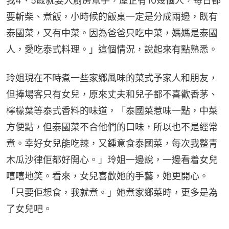
我4、5歲就要入廚房幫手，屋企有10幾個人，每日都
要斬柴、煮飯，小時候的飯桌一定是分成兩邊，既有
泰國菜，又有中菜。因為爸爸只吃中菜，媽媽是泰國
人，愛吃泰式料理。」這個情況，說起來有點熟悉。
玲姐現在不時煮一些家鄉風味的菜式予家人和朋友，
但捧場客只有女兒，原來丈夫和兒子都不喜歡香茅、
檸檬葉等泰式香料的味道，「泰國菜惹味一點，中菜
方便點，但泰國菜不合他們的口味，所以也不是經常
煮。幸好女兒能吃辣，又鍾意食泰國菜，每次我整青
木瓜沙律佢都好開心。」玲姐一邊說，一邊看着女兒
嘻嘻地笑。看來，女兒喜歡她的手藝，她更開心。
「只要佢想食，我就煮。」她煮家鄉菜時，更多是為
了女兒吧。