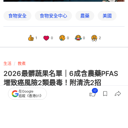
食物安全
食物安全中心
農藥
美國
1
0
0
0
2
生活
教煮
2026最髒蔬果名單｜6成含農藥PFAS
增致癌風險2類最毒！附清洗2招
17
在Google
追蹤《香港01》