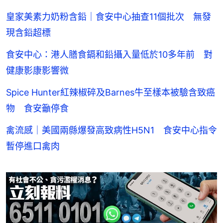
皇家美素力奶粉含鉛｜食安中心抽查11個批次 無發
現含鉛超標
食安中心：港人膳食鎘和鉛攝入量低於10多年前 對
健康影康影響微
Spice Hunter紅辣椒碎及Barnes牛至樣本被驗含致癌
物 食安籲停食
禽流感｜美國兩縣爆發高致病性H5N1 食安中心指令
暫停進口禽肉