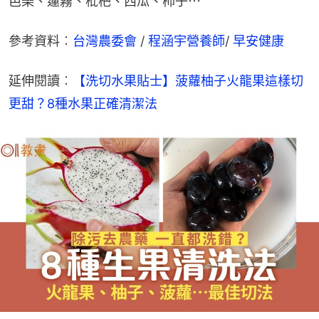
芭樂、蓮霧、枇杷、西瓜、柿子⋯
參考資料︰
台灣農委會
 / 
程涵宇營養師
/ 
早安健康
延伸閱讀︰
【洗切水果貼士】菠蘿柚子火龍果這樣切
更甜？8種水果正確清潔法