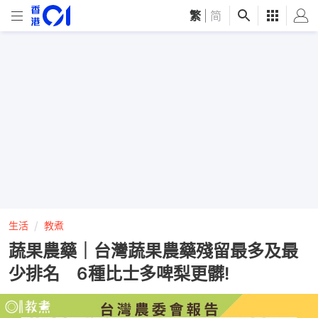
繁
|
简
生活
教煮
蔬果農藥｜台灣蔬果農藥殘留最多及最
少排名 6種比士多啤梨更髒!