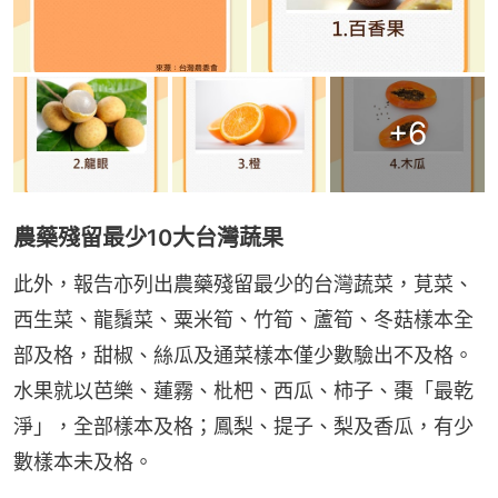
+
6
農藥殘留最少10大台灣蔬果
此外，報告亦列出農藥殘留最少的台灣蔬菜，莧菜、
西生菜、龍鬚菜、粟米筍、竹筍、蘆筍、冬菇樣本全
部及格，甜椒、絲瓜及通菜樣本僅少數驗出不及格。
水果就以芭樂、蓮霧、枇杷、西瓜、柿子、棗「最乾
淨」，全部樣本及格；鳳梨、提子、梨及香瓜，有少
數樣本未及格。