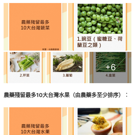
+
6
農藥殘留最多10大台灣水果（由農藥多至少排序）︰