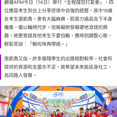
觀塘APM今日（14日）舉行「全程撐您打氣會」，四
位應屆考生到台上分享逆境中自強的經歷。其中19歲
女考生張凱喬，患有大腦麻痹、肌張力過高及下半身
癱瘓，需以輪椅代步，但無礙她發展硬地滾球的興
趣。她更寄語其他考生不要怕輸，應時刻調整心態，
輕鬆笑說：「輸咗咪再嚟過。」
張凱喬又指，許多傷殘學生的出路相對較窄，社會所
提供的資源和支援亦不足，故希望未來能投身社工，
為同路人發聲。