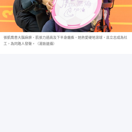
張凱喬患大腦麻痹、肌張力過高及下半身癱瘓，她熱愛硬地滾球，且立志成為社
工，為同路人發聲。（湯致遠攝）