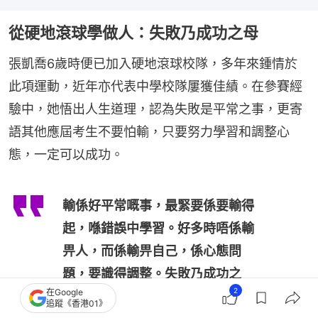
從硬地滾球學做人：失敗乃成功之母
張凱喬6歲時便已加入硬地滾球校隊，多年來鍾情於
此項運動，近年亦代表中學校隊屢獲佳績。在參賽經
驗中，她悟出人生道理，認為失敗是平常之事，更寄
語其他應屆考生不要怕輸，只要努力學習和調整心
態，一定可以成功。
輸係好平常嘅事，最緊要係要輸得
起，喺錯誤中學習。好多時唔係輸
畀人，而係輸畀自己，係心態問
題，要識得調整。失敗乃成功之
2
在Google
母，只要肯學習，下次贏嗰個就係
追蹤《香港01》