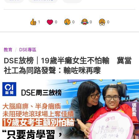
1
0
0
0
0
教育
DSE專區
DSE放榜｜19歲半癱女生不怕輸 冀當
社工為同路發聲：輸咗咪再嚟