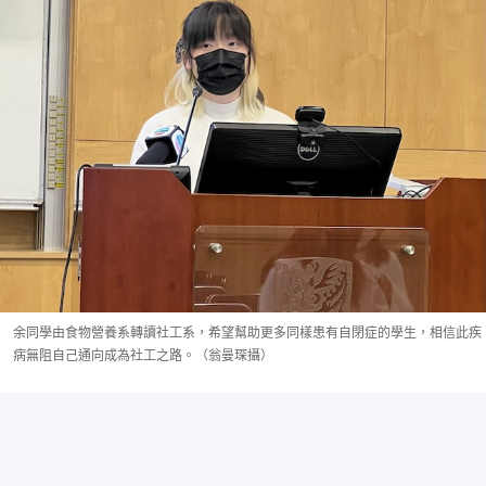
余同學由食物營養系轉讀社工系，希望幫助更多同樣患有自閉症的學生，相信此疾
病無阻自己通向成為社工之路。（翁曼琛攝）