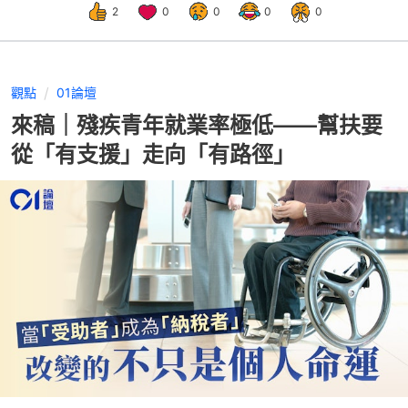
2
0
0
0
0
觀點
01論壇
來稿｜殘疾青年就業率極低——幫扶要
從「有支援」走向「有路徑」