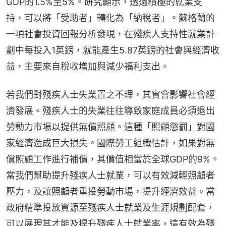
GDP的1.5%至5%。研究顯示，透過積極的就業支
持，可以將「受助者」轉化為「納稅者」。蘇格蘭的
一項社會投資回報分析發現，在殘疾人支持性就業計
劃中每投入1英鎊，就能產生5.87英鎊的社會與經濟收
益，主要來自稅收增加與減少福利支出。
若我們對殘疾人士失業置之不理，其實會影響社會經
濟發展。殘疾人士的失業往往導致家庭成員必須退出
勞動力市場以提供無償照顧。這種「照顧懲罰」對國
家經濟造成巨大損失。國際勞工組織估計，如果對無
償照顧工作進行補償，其價值相當於全球GDP的9%。
當我們幫助提升殘疾人士就業，可以有效減輕照顧者
壓力，及讓照顧者重投勞動市場，提升經濟效益。當
政府精準投放資源至殘疾人士就業及生涯規劃配套，
可以展現其才能及提升殘疾人士就業率，這有效為殘