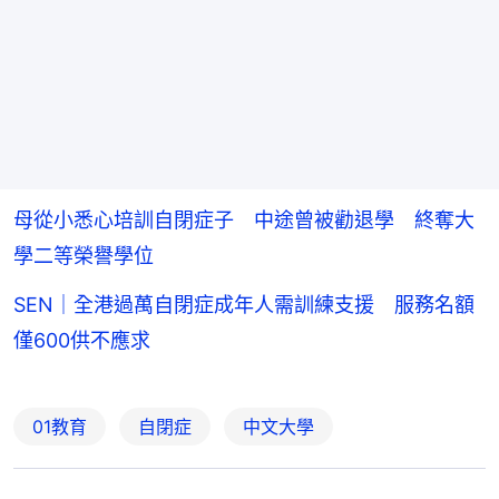
母從小悉心培訓自閉症子 中途曾被勸退學 終奪大
學二等榮譽學位
SEN｜全港過萬自閉症成年人需訓練支援 服務名額
僅600供不應求
01教育
自閉症
中文大學