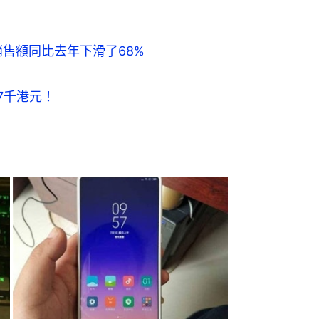
份銷售額同比去年下滑了68%
達7千港元！