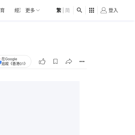
育
經濟
更多
01深圳
繁
觀點
|
简
健康
好食玩飛
登入
女
在Google
追蹤《香港01》