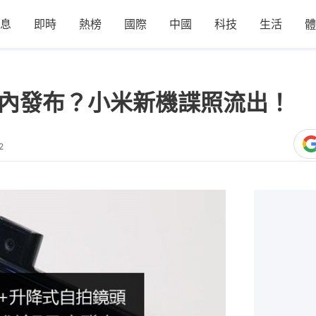
息
即時
熱榜
國際
中國
科技
生活
體
於7月內發布？小米新機諜照流出！
2