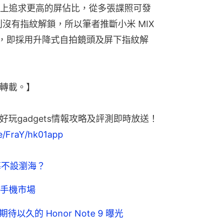
整體上追求更高的屏佔比，從多張諜照可發
沒有指紋解鎖，所以筆者推斷小米 MIX 
的設計，即採用升降式自拍鏡頭及屏下指紋解
轉載。】
好玩gadgets情報攻略及評測即時放送！
me/FraY/hk01app
屏幕不設瀏海？
手機市場
待以久的 Honor Note 9 曝光