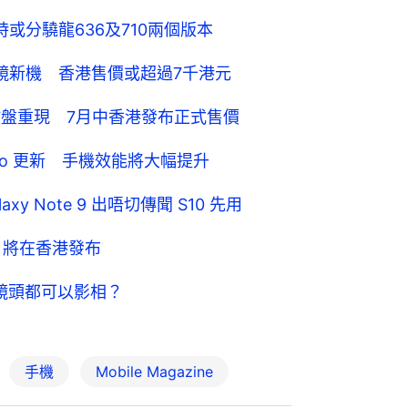
布時或分驍龍636及710兩個版本
m 4K 雙鏡新機 香港售價或超過7千港元
TY 實體鍵盤重現 7月中香港發布正式售價
Turbo 更新 手機效能將大幅提升
xy Note 9 出唔切傳聞 S10 先用
月19日將在香港發布
鏡頭都可以影相？
手機
Mobile Magazine