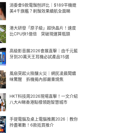
消委會9款電鬚刨評比｜$189平機媲
美4千旗艦？剃鬚效果續航全面睇
港大研發「原子級」超快晶片！速度
比CPU快1億倍 突破現運算瓶頸
高級影音展2026會展直擊｜由千元藍
牙到20萬天王耳機必試產品15選
風扇突起火險釀火災｜網民凌晨聞燶
味驚醒 拆機揭內部嚴重燒焦
HKT科技周2026現場直擊！一文介紹
八大AI睇香港點樣領跑智慧城市
手提電腦及桌上電腦推薦2026｜教你
拎盡著數！6款抵買推介