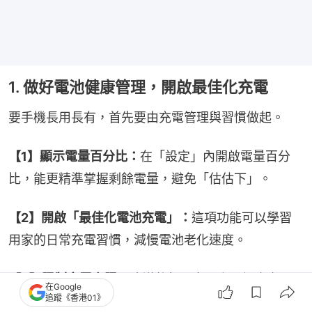
1. 做好電池健康管理，開啟最佳化充電
要手機長用長有，首先要由充電管理與習慣做起。
【1】顯示電量百分比：
在「設定」內開啟電量百分
比，能更精準掌握剩餘電量，避免「估估下」。
【2】開啟「最佳化電池充電」：
這項功能可以學習
用家的日常充電習慣，減慢電池老化速度。
【3】限制充電上限：
建議將每日充電上限設定在
在Google
追蹤《香港01》
80%至95%之間，這樣可以避免手機長期處於飽和狀