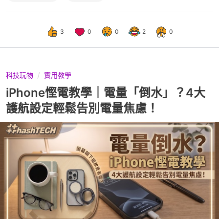
3
0
0
2
0
科技玩物
實用教學
iPhone慳電教學｜電量「倒水」？4大
護航設定輕鬆告別電量焦慮！