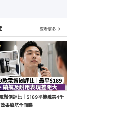
章
查看更多
電鬚刨評比｜$189平機媲美4千
鬚效果續航全面睇