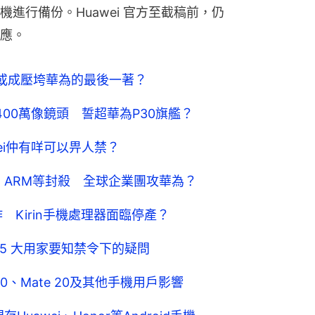
進行備份。Huawei 官方至截稿前，仍
應。
牙」或成壓垮華為的最後一著？
6400萬像鏡頭 誓超華為P30旗艦？
wei仲有咩可以畀人禁？
fone、ARM等封殺 全球企業團攻華為？
作 Kirin手機處理器面臨停產？
l！5 大用家要知禁令下的疑問
P30、Mate 20及其他手機用戶影響