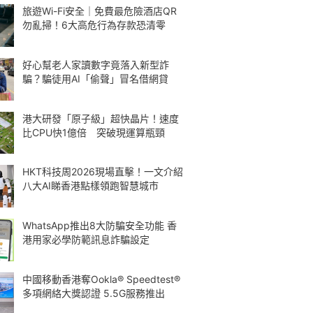
旅遊Wi-Fi安全｜免費最危險酒店QR
勿亂掃！6大高危行為存款恐清零
好心幫老人家讀數字竟落入新型詐
騙？騙徒用AI「偷聲」冒名借網貸
港大研發「原子級」超快晶片！速度
比CPU快1億倍 突破現運算瓶頸
HKT科技周2026現場直擊！一文介紹
八大AI睇香港點樣領跑智慧城市
WhatsApp推出8大防騙安全功能 香
港用家必學防範訊息詐騙設定
中國移動香港奪Ookla® Speedtest®
多項網絡大獎認證 5.5G服務推出