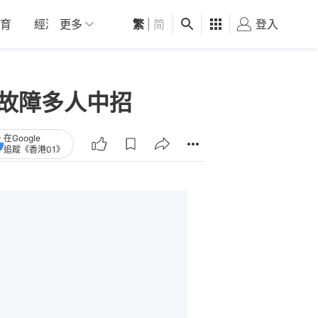
育
經濟
更多
01深圳
繁
觀點
|
简
健康
好食玩飛
登入
女
手機故障多人中招
在Google
追蹤《香港01》