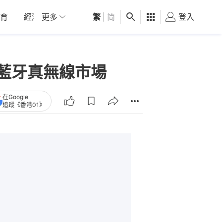
育
經濟
更多
01深圳
繁
觀點
|
简
健康
好食玩飛
登入
女
s進軍藍牙真無線市場
在Google
追蹤《香港01》