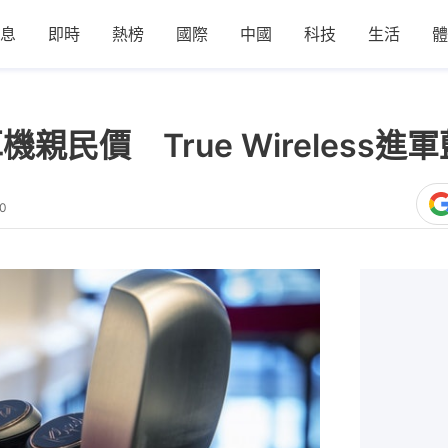
息
即時
熱榜
國際
中國
科技
生活
體
列耳機親民價 True Wireles
00