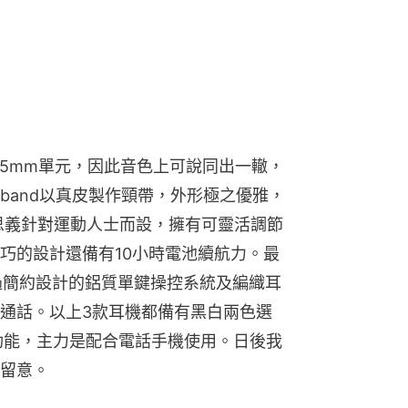
用5mm單元，因此音色上可說同出一轍，
kband以真皮製作頸帶，外形極之優雅，
顧名思義針對運動人士而設，擁有可靈活調節
巧的設計還備有10小時電池續航力。最
，透過簡約設計的鋁質單鍵操控系統及編織耳
通話。以上3款耳機都備有黑白兩色選
水功能，主力是配合電話手機使用。日後我
留意。