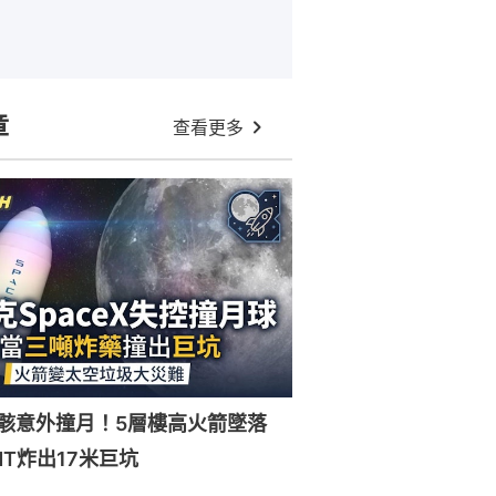
章
查看更多
X殘骸意外撞月！5層樓高火箭墜落
NT炸出17米巨坑