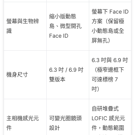
螢幕下 Face ID
縮小版動態
螢幕與生物辨
方案（保留極
島、微型開孔
識
小動態島或全
Face ID
屏無孔）
6.3 吋與 6.9 吋
6.3 吋 / 6.9 吋
（極窄邊框下
機身尺寸
雙版本
可達標榜 7
吋）
自研堆疊式
主相機感光元
可變光圈鏡頭
LOFIC 感光元
件
設計
件，動態範圍