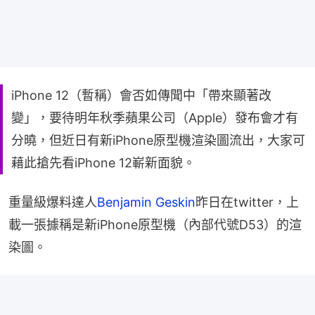
iPhone 12（暫稱）會否如傳聞中「帶來顯著改
變」，要待明年秋季蘋果公司（Apple）發布會才有
分曉，但近日有新iPhone原型機渲染圖流出，大家可
藉此搶先看iPhone 12嶄新面貌。
重量級爆料達人
Benjamin Geskin
昨日在twitter，上
載一張據稱是新iPhone原型機（內部代號D53）的渲
染圖。