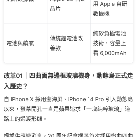
用 Apple 自研
晶片
數據機
純矽負極電池
傳統鋰電池改
電池與續航
技術，容量上
善款
看 6,000mAh
改革01｜四曲面無邊框玻璃機身，動態島正式走
入歷史？
自 iPhone X 採用瀏海屏、iPhone 14 Pro 引入動態島
以來，螢幕開孔一直是蘋果追求「一塊純粹玻璃」道
路上的過渡形態。
根據供應鏈消息，20 周年紀念機將首次採用微曲四曲