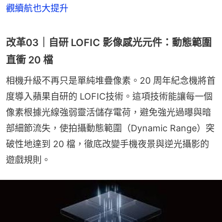
觀續航也大提升
改革03｜自研 LOFIC 影像感光元件：動態範圍
直衝 20 檔
相機升級不再只是單純堆疊像素。20 周年紀念機將首
度導入蘋果自研的 LOFIC技術。這項技術能讓每一個
像素根據光線強弱靈活儲存電荷，避免強光過曝與暗
部細節流失，使拍攝動態範圍（Dynamic Range）突
破性地達到 20 檔，徹底改變手機夜景與逆光攝影的
遊戲規則。