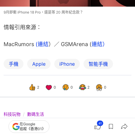
9月即衝 iPhone 18 Pro，還是等 20 周年紀念款？
情報引用來源：
MacRumors 
(連結
）／ GSMArena (
連結）
手機
Apple
iPhone
智能手機
2
0
0
2
0
科技玩物
數碼生活
史上最美iPhone明年登場？20周年特別
41
在Google
追蹤《香港01》
版震撼流出！全玻璃一體成型