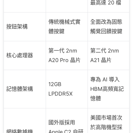
最高達 20 檔
傳統機械式實
全面改為固態
按鈕架構
體按鍵
觸覺回饋按鍵
第一代 2nm
第二代 2nm
核心處理器
A20 Pro 晶片
A21 晶片
專為 AI 導入
12GB
記憶體架構
HBM高頻寬記
LPDDR5X
憶體
美國市場首次
國外版採用
於高階機型採
網絡數據機
Apple C2 自研