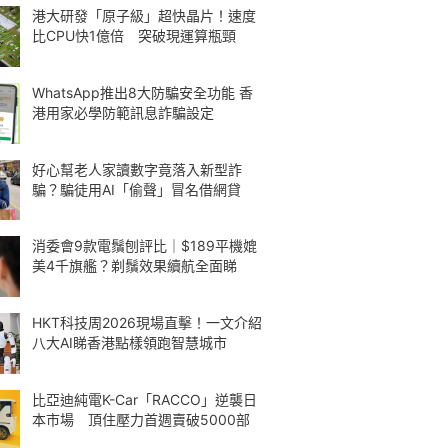
港大研發「原子級」超快晶片！速度
比CPU快1億倍 突破現運算瓶頸
WhatsApp推出8大防騙安全功能 香
港用家必學防範訊息詐騙設定
好心幫老人家讀數字竟落入新型詐
騙？騙徒用AI「偷聲」冒名借網貸
消委會9款電鬚刨評比｜$189平機媲
美4千旗艦？剃鬚效果續航全面睇
HKT科技周2026現場直擊！一文介紹
八大AI睇香港點樣領跑智慧城市
比亞迪純電K-Car「RACCO」逆襲日
本市場 頂住壓力首週賣破5000部