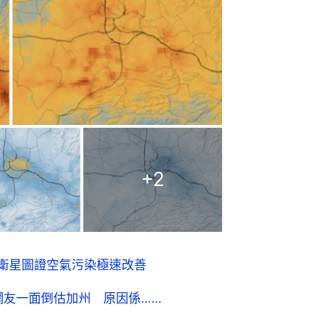
+
2
A衛星圖證空氣污染極速改善
網友一面倒估加州 原因係……