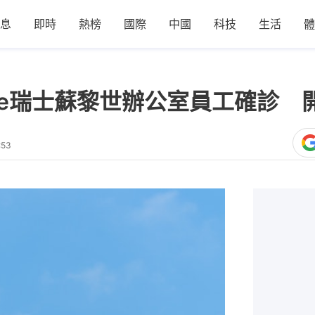
息
即時
熱榜
國際
中國
科技
生活
體
gle瑞士蘇黎世辦公室員工確診
:53