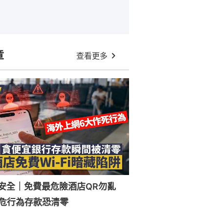
章
查看更多
Fi安全｜免費最危險酒店QR勿亂
危行為存款恐清零