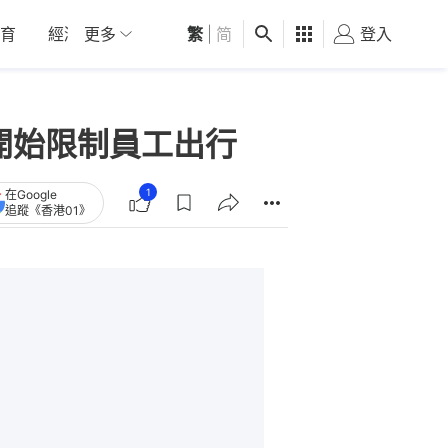
育
經濟
更多
01深圳
繁
觀點
|
简
健康
好食玩飛
登入
女
 開始限制員工出行
1
在Google
追蹤《香港01》