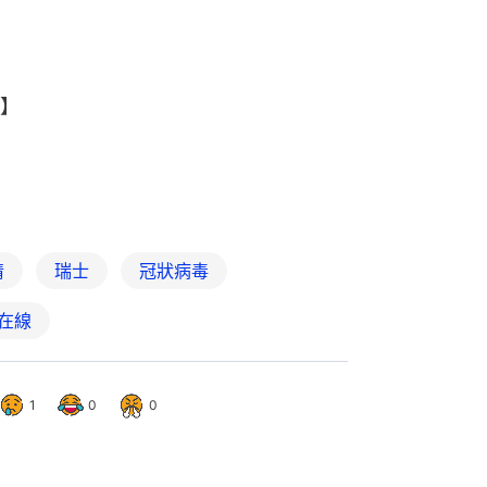
】
情
瑞士
冠狀病毒
在線
1
0
0