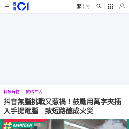
繁
|
简
科技玩物
數碼生活
抖音無腦挑戰又惹禍！鼓勵用萬字夾插
入手提電腦 致短路釀成火災