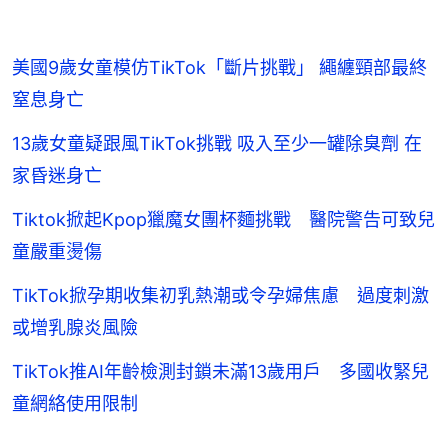
美國9歲女童模仿TikTok「斷片挑戰」 繩纏頸部最終
窒息身亡
13歲女童疑跟風TikTok挑戰 吸入至少一罐除臭劑 在
家昏迷身亡
Tiktok掀起Kpop獵魔女團杯麵挑戰 醫院警告可致兒
童嚴重燙傷
TikTok掀孕期收集初乳熱潮或令孕婦焦慮 過度刺激
或增乳腺炎風險
TikTok推AI年齡檢測封鎖未滿13歲用戶 多國收緊兒
童網絡使用限制