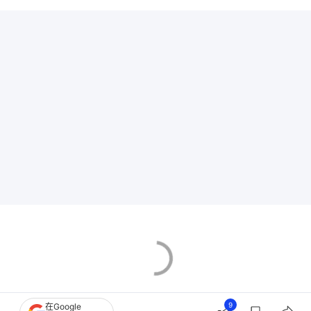
9
在Google