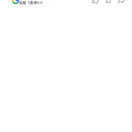
追蹤《香港01》
澳洲禁16歲玩社交平台！醫揭網癮非仔女貪玩 有一
招比禁令更見效
YouTube行政總裁嚴格限制子女用社交平台 多名科
技界高層也一樣
台灣研發網絡成癮監測系統 研究指成癮者腦區活躍
或影響衝動控制
英國調查揭兒童自理能力差小學仍無法自行進食如
廁 書本當手機用
兒童接觸社交媒體多達2.5小時？研究指或損害專注力