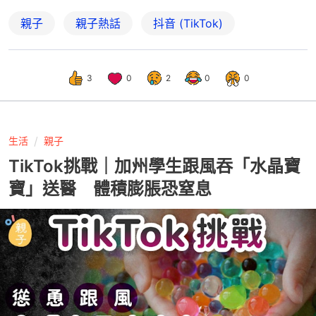
親子
親子熱話
抖音 (TikTok)
3
0
2
0
0
生活
親子
TikTok挑戰｜加州學生跟風吞「水晶寶
寶」送醫 體積膨脹恐窒息