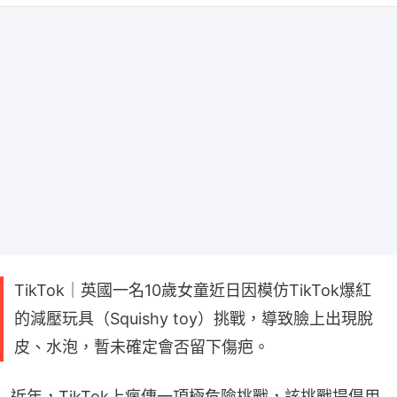
TikTok｜英國一名10歲女童近日因模仿TikTok爆紅
的減壓玩具（Squishy toy）挑戰，導致臉上出現脫
皮、水泡，暫未確定會否留下傷疤。
近年，TikTok上瘋傳一項極危險挑戰，該挑戰提倡用