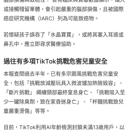
或接觸殘留單體，會引起嚴重的腦部損傷，且被國際
癌症研究機構（IARC）列為可能致癌物。
若懷疑孩子誤吞了「水晶寶寶」，或將其塞入耳道或
鼻孔中，應立即尋求醫療協助。
過往有多項TikTok挑戰危害兒童安全
本報查閱過去半年，已有多宗跟風挑戰危害兒童安
全，包括「挑戰放減壓玩具入微波爐加熱險毀容」、
「斷片挑戰」 繩纏頸部最終窒息身亡、「挑戰吸入至
少一罐除臭劑，致在家昏迷身亡」、「杯麵挑戰致兒
童嚴重燙傷」等等。
目前，TikTok利用AI年齡檢測封鎖未滿13歲用戶，以