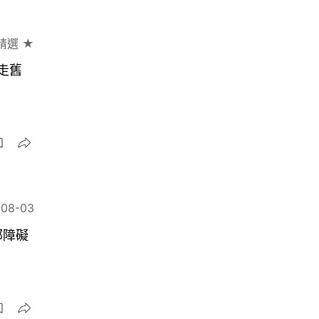
精選 ★
清走舊
-08-03
部障礙