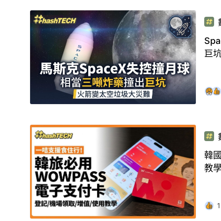
Sp
巨
韓國
教
1