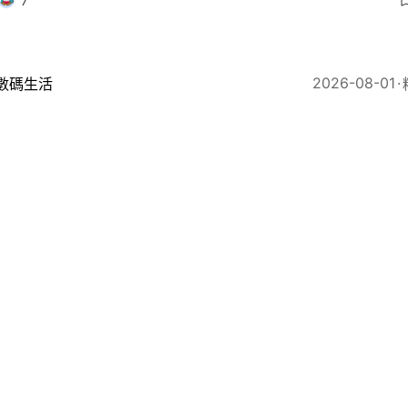
7
2026-08-01
數碼生活
RM TCG CardShow亞博直擊｜Pokemon海賊王齊集VI
場
10
2026
數碼生活
科院專家用蘑菇菌絲「織」環保裙子？無需染料、破損可