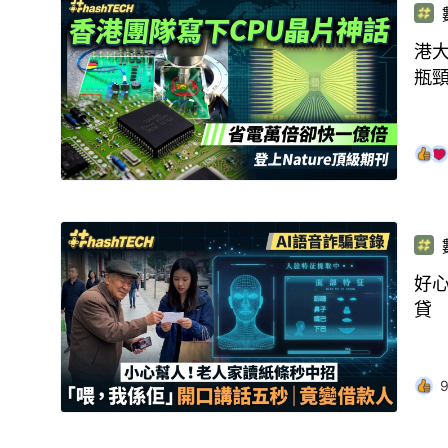
港大
瓶
好
貸