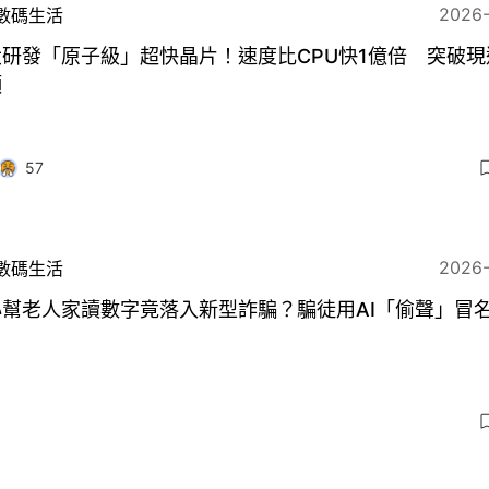
2026
數碼生活
研發「原子級」超快晶片！速度比CPU快1億倍 突破現
頸
57
2026
數碼生活
心幫老人家讀數字竟落入新型詐騙？騙徒用AI「偷聲」冒
9