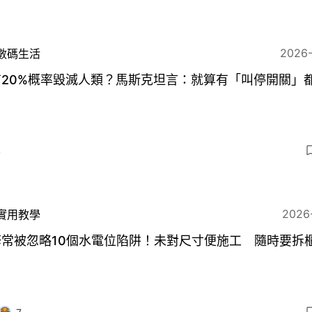
2026
數碼生活
有20%概率毀滅人類？馬斯克坦言：就算有「叫停開關」
4
2026
實用教學
修常被忽略10個水電位陷阱！未對尺寸便施工 隨時要拆