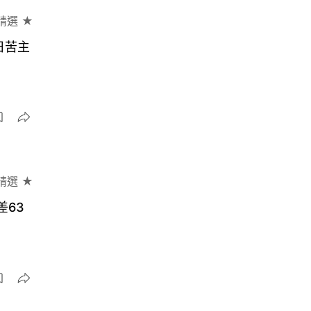
精選 ★
日苦主
精選 ★
差63