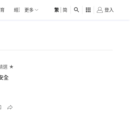
育
經濟
更多
01深圳
繁
觀點
|
简
健康
好食玩飛
登入
女
精選 ★
安全