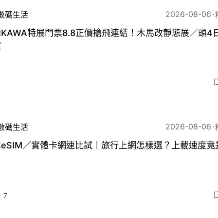
2026-08-06
數碼生活
IIKAWA特展門票8.8正價搶飛連結！木馬改靜態展／頭4
償
2026-08-06
數碼生活
eSIM／實體卡網速比試｜旅行上網怎樣選？上載速度竟
？
7